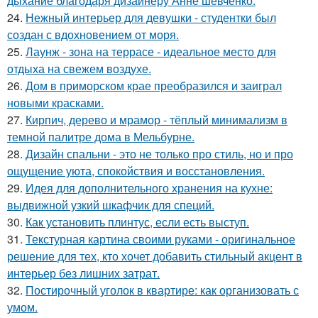
дыхание благодаря дизайнеру Анне шевченко.
24.
Нежный интерьер для девушки - студентки был
создан с вдохновением от моря.
25.
Лаунж - зона на террасе - идеальное место для
отдыха на свежем воздухе.
26.
Дом в приморском крае преобразился и заиграл
новыми красками.
27.
Кирпич, дерево и мрамор - тёплый минимализм в
темной палитре дома в Мельбурне.
28.
Дизайн спальни - это не только про стиль, но и про
ощущение уюта, спокойствия и восстановления.
29.
Идея для дополнительного хранения на кухне:
выдвижной узкий шкафчик для специй.
30.
Как установить плинтус, если есть выступ.
31.
Текстурная картина своими руками - оригинальное
решение для тех, кто хочет добавить стильный акцент в
интерьер без лишних затрат.
32.
Постирочный уголок в квартире: как организовать с
умом.