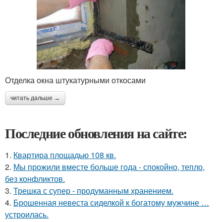
Отделка окна штукатурными откосами
читать дальше →
Последние обновления на сайте:
1.
Квартира площадью 108 кв.
2.
Мы прожили вместе больше года - спокойно, тепло,
без конфликтов.
3.
Трешка с супер - продуманным хранением.
4.
Брошенная невеста сиделкой к богатому мужчине …
устроилась.