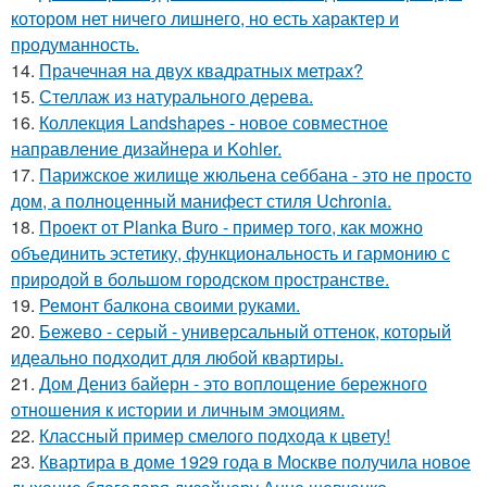
котором нет ничего лишнего, но есть характер и
продуманность.
14.
Прачечная на двух квадратных метрах?
15.
Стеллаж из натурального дерева.
16.
Коллекция Landshapes - новое совместное
направление дизайнера и Kohler.
17.
Парижское жилище жюльена себбана - это не просто
дом, а полноценный манифест стиля Uchronia.
18.
Проект от Planka Buro - пример того, как можно
объединить эстетику, функциональность и гармонию с
природой в большом городском пространстве.
19.
Ремонт балкона своими руками.
20.
Бежево - серый - универсальный оттенок, который
идеально подходит для любой квартиры.
21.
Дом Дениз байерн - это воплощение бережного
отношения к истории и личным эмоциям.
22.
Классный пример смелого подхода к цвету!
23.
Квартира в доме 1929 года в Москве получила новое