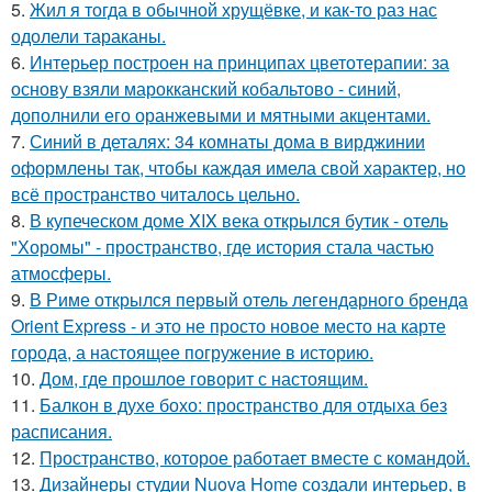
5.
Жил я тогда в обычной хрущёвке, и как-то раз нас
одолели тараканы.
6.
Интерьер построен на принципах цветотерапии: за
основу взяли марокканский кобальтово - синий,
дополнили его оранжевыми и мятными акцентами.
7.
Синий в деталях: 34 комнаты дома в вирджинии
оформлены так, чтобы каждая имела свой характер, но
всё пространство читалось цельно.
8.
В купеческом доме XIX века открылся бутик - отель
"Хоромы" - пространство, где история стала частью
атмосферы.
9.
В Риме открылся первый отель легендарного бренда
Orient Express - и это не просто новое место на карте
города, а настоящее погружение в историю.
10.
Дом, где прошлое говорит с настоящим.
11.
Балкон в духе бохо: пространство для отдыха без
расписания.
12.
Пространство, которое работает вместе с командой.
13.
Дизайнеры студии Nuova Home создали интерьер, в