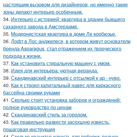
настоящим вызовом для дизайнеров, но именно такие
зоны делают интерьер особенным.
34.
Интерьер с историей: квартира в здании бывшего
сахарного завода в Амстердаме.
35.
Модернистская квартира в доме Ле корбюзье.
36.
Лофт в Лос-анджелесе, в котором живут основатели
бренда Asparagus, стал отражением их творческого
подхода к жизни.
37.
Как установить стиральную машину с умом.
38.
Идея для интерьера: уютная веранда.
39.
Скандинавский интерьер с отсылкой к ар - нуво.
40.
Как я строил капитальный навес для каркасного
бассейна своими руками
41.
Сколько стоит установка заборов и ограждений:
полное руководство по ценам
42.
Скандинавский стиль за городом.
43.
Как правильно развести засохшую известь:
пошаговая инструкция
44.
Сколько хранится известь для побелки: полное