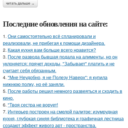
читать дальше →
Последние обновления на сайте:
1.
Они самостоятельно всё спланировали и
реализовали, не прибегая к помощи дизайнера.
2.
Какая кухня вам больше всего нравится?
3.
После развода бывшая подала на алименты, но он
уклоняется: прячет доходы, "Забывает" платить и не
считает себя обязанным.
4.
"Мне Неудобно, я не Полезу Наверх": я купила
нижнюю полку, но её заняли.
5.
После работы решил немного развеяться и сходить в
кино.
6.
"Твоя сестра не ворует!
7.
Интерьер построен на смелой палитре: изумрудная
кухня, глубокая синяя библиотека и графичная лестница
создают эффект живого арт - пространства.