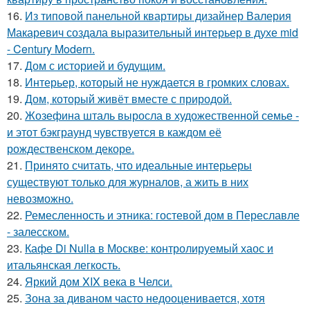
16.
Из типовой панельной квартиры дизайнер Валерия
Макаревич создала выразительный интерьер в духе mid
- Century Modern.
17.
Дом с историей и будущим.
18.
Интерьер, который не нуждается в громких словах.
19.
Дом, который живёт вместе с природой.
20.
Жозефина шталь выросла в художественной семье -
и этот бэкграунд чувствуется в каждом её
рождественском декоре.
21.
Принято считать, что идеальные интерьеры
существуют только для журналов, а жить в них
невозможно.
22.
Ремесленность и этника: гостевой дом в Переславле
- залесском.
23.
Кафе Di Nulla в Москве: контролируемый хаос и
итальянская легкость.
24.
Яркий дом XIX века в Челси.
25.
Зона за диваном часто недооценивается, хотя