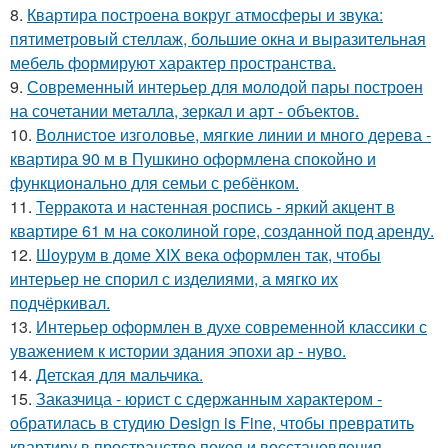
8.
Квартира построена вокруг атмосферы и звука:
пятиметровый стеллаж, большие окна и выразительная
мебель формируют характер пространства.
9.
Современный интерьер для молодой пары построен
на сочетании металла, зеркал и арт - объектов.
10.
Волнистое изголовье, мягкие линии и много дерева -
квартира 90 м в Пушкино оформлена спокойно и
функционально для семьи с ребёнком.
11.
Терракота и настенная роспись - яркий акцент в
квартире 61 м на соколиной горе, созданной под аренду.
12.
Шоурум в доме XIX века оформлен так, чтобы
интерьер не спорил с изделиями, а мягко их
подчёркивал.
13.
Интерьер оформлен в духе современной классики с
уважением к истории здания эпохи ар - нуво.
14.
Детская для мальчика.
15.
Заказчица - юрист с сдержанным характером -
обратилась в студию Design is Fine, чтобы превратить
квартиру в пространство покоя и восстановления.