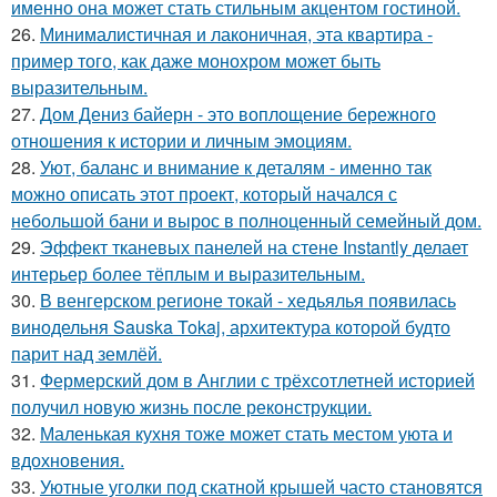
именно она может стать стильным акцентом гостиной.
26.
Минималистичная и лаконичная, эта квартира -
пример того, как даже монохром может быть
выразительным.
27.
Дом Дениз байерн - это воплощение бережного
отношения к истории и личным эмоциям.
28.
Уют, баланс и внимание к деталям - именно так
можно описать этот проект, который начался с
небольшой бани и вырос в полноценный семейный дом.
29.
Эффект тканевых панелей на стене Instantly делает
интерьер более тёплым и выразительным.
30.
В венгерском регионе токай - хедьялья появилась
винодельня Sauska Tokaj, архитектура которой будто
парит над землёй.
31.
Фермерский дом в Англии с трёхсотлетней историей
получил новую жизнь после реконструкции.
32.
Маленькая кухня тоже может стать местом уюта и
вдохновения.
33.
Уютные уголки под скатной крышей часто становятся