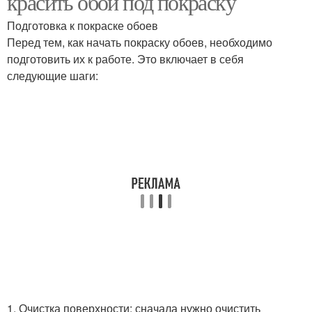
красить обои под покраску
Подготовка к покраске обоев
Перед тем, как начать покраску обоев, необходимо
Стеклообои под
подготовить их к работе. Это включает в себя
Цветы для покраски
покраску
следующие шаги:
Обоев перед покраской
Обоев для покраски
Обоях под покраску
Обоями под покраску
1. Очистка поверхности: сначала нужно очистить