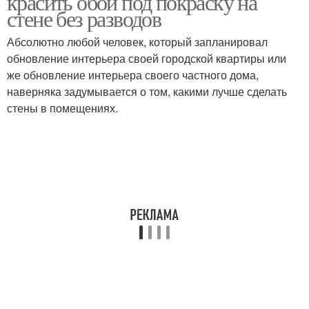
красить обои под покраску на
стене без разводов
Абсолютно любой человек, который запланировал
Профессиональная
обновление интерьера своей городской квартиры или
Краска для покраски
покраска
же обновление интерьера своего частного дома,
наверняка задумывается о том, какими лучше сделать
стены в помещениях.
Вещества при покраске