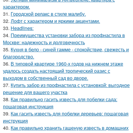
характером.
31.
Городской релакс в стиле малибу.
32.
Лофт с характером и яркими акцентами.
33.
Headlines:
34.
Преимущества установки забора из профнастила в
Москве: надежность и долговечность
35.
Кухня в бело - синей гамме - спокойствие, свежесть и
благородство.
36.
В типовой квартире 1960-х годов на нижнем этаже
удалось создать настоящий тропический оазис с
выходом в собственный сад во дворе.
37.
Купить забор из профнастила с установкой: выгодное
решение для вашего участка
38.
Как правильно гасить известь для побелки сада:
пошаговая инструкция
39.
Как гасить известь для побелки деревьев: пошаговая
инструкция
40.
Как правильно хранить гашеную известь в домашних