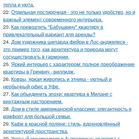
тепла и уюта.
22.
Отдельная постирочная - это не только удобство, но и
важный элемент современного интерьера.
23.
Как превратить "Бабушкину" квартиру в
привлекательный вариант для аренды?
24.
Дом художника шепарда фейри в Лос-анджелесе -
это пример того, как архитектура и природа могут
сосуществовать в гармонии.
25.
Яркий интерьер с характером: полное преображение
квартиры в Гринвич - виллидж.
26.
Ковры, яркая живопись и этника - уютный и
необычный офис в Уфе.
27.
Как объединить эпохи: квартира в Милане с
винтажным настроением.
28.
Дом в стиле американской классики: элегантность и
комфорт для большой семьи.
29.
Кафе в красной поляне: стиль, вдохновлённый
архитектурой пространства.
30.
Уютный минимализм в Антверпене: квартира с