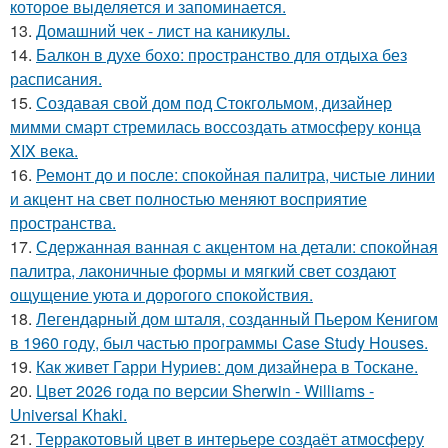
которое выделяется и запоминается.
13.
Домашний чек - лист на каникулы.
14.
Балкон в духе бохо: пространство для отдыха без
расписания.
15.
Создавая свой дом под Стокгольмом, дизайнер
мимми смарт стремилась воссоздать атмосферу конца
XIX века.
16.
Ремонт до и после: спокойная палитра, чистые линии
и акцент на свет полностью меняют восприятие
пространства.
17.
Сдержанная ванная с акцентом на детали: спокойная
палитра, лаконичные формы и мягкий свет создают
ощущение уюта и дорогого спокойствия.
18.
Легендарный дом шталя, созданный Пьером Кенигом
в 1960 году, был частью программы Case Study Houses.
19.
Как живет Гарри Нуриев: дом дизайнера в Тоскане.
20.
Цвет 2026 года по версии Sherwin - Williams -
Universal Khaki.
21.
Терракотовый цвет в интерьере создаёт атмосферу