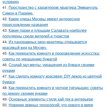
условиях
41.
Пространство с характером: квартира Эммануэль
Симон в Париже.
42.
Какие улицы Москвы имеют интересное
происхождение названия
43.
Какие парки и площади Салавата наиболее
популярны среди жителей и туристов
44.
Из панорамных окон квартиры открывается
красивый вид на Москву.
45.
Как превратить комнату в произведение искусства:
советы по украшению бумагой
46.
Создай зал мечты: украшения из бумаги своими
руками
47.
Как сделать комнату красивее: DIY декор из цветной
бумаги
48.
Как превратить комнату в уютное гнёздышко: советы
по декору своими руками
49.
Основные элементы стиля хай-тек в интерьере
50.
Новинки земных технологий: что нового в мире