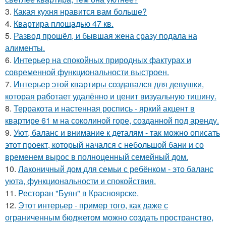
3.
Какая кухня нравится вам больше?
4.
Квартира площадью 47 кв.
5.
Развод прошёл, и бывшая жена сразу подала на
алименты.
6.
Интерьер на спокойных природных фактурах и
современной функциональности выстроен.
7.
Интерьер этой квартиры создавался для девушки,
которая работает удалённо и ценит визуальную тишину.
8.
Терракота и настенная роспись - яркий акцент в
квартире 61 м на соколиной горе, созданной под аренду.
9.
Уют, баланс и внимание к деталям - так можно описать
этот проект, который начался с небольшой бани и со
временем вырос в полноценный семейный дом.
10.
Лаконичный дом для семьи с ребёнком - это баланс
уюта, функциональности и спокойствия.
11.
Ресторан "Буян" в Красноярске.
12.
Этот интерьер - пример того, как даже с
ограниченным бюджетом можно создать пространство,