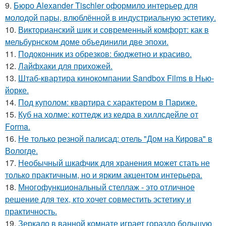
9.
Бюро Alexander Tischler оформило интерьер для
молодой пары, влюблённой в индустриальную эстетику.
10.
Викторианский шик и современный комфорт: как в
мельбурнском доме объединили две эпохи.
11.
Подоконник из обрезков: бюджетно и красиво.
12.
Лайфхаки для прихожей.
13.
Штаб-квартира кинокомпании Sandbox Films в Нью-
йорке.
14.
Под куполом: квартира с характером в Париже.
15.
Куб на холме: коттедж из кедра в хиллсдейле от
Forma.
16.
Не только резной палисад: отель "Дом на Кирова" в
Вологде.
17.
Необычный шкафчик для хранения может стать не
только практичным, но и ярким акцентом интерьера.
18.
Многофункциональный стеллаж - это отличное
решение для тех, кто хочет совместить эстетику и
практичность.
19.
Зеркало в ванной комнате играет гораздо большую