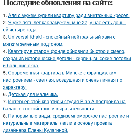
Последние обновления на сайте:
1.
Аля с мужем купили квартиру ради винтажных кресел.
2.
Я уже пять лет как замужем, мне 27, у нас есть дочь -
ей четыре года.
3.
Universal Khaki - спокойный нейтральный хаки с
мягким зеленым подтоном.
4.
Квартиру в старом фонде обновили быстро и смело,
сохранив исторические детали - кирпич, высокие потолки
и большие окна.
5.
Современная квартира в Минске с французским
настроением - светлая, воздушная и очень личная по
характеру.
6.
Детская для мальчика.
7.
Интерьер этой квартиры студия Plan A построила на
балансе спокойствия и выразительности.
8.
Панорамные виды, средиземноморское настроение и
натуральные материалы легли в основу проекта
дизайнера Елены Кулагиной.