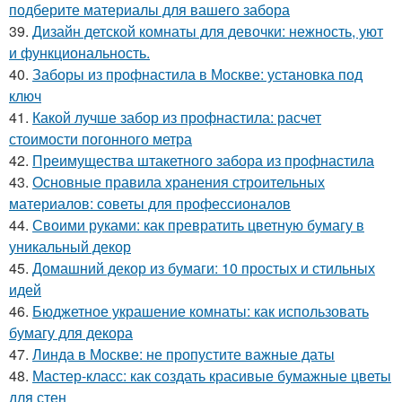
подберите материалы для вашего забора
39.
Дизайн детской комнаты для девочки: нежность, уют
и функциональность.
40.
Заборы из профнастила в Москве: установка под
ключ
41.
Какой лучше забор из профнастила: расчет
стоимости погонного метра
42.
Преимущества штакетного забора из профнастила
43.
Основные правила хранения строительных
материалов: советы для профессионалов
44.
Своими руками: как превратить цветную бумагу в
уникальный декор
45.
Домашний декор из бумаги: 10 простых и стильных
идей
46.
Бюджетное украшение комнаты: как использовать
бумагу для декора
47.
Линда в Москве: не пропустите важные даты
48.
Мастер-класс: как создать красивые бумажные цветы
для стен