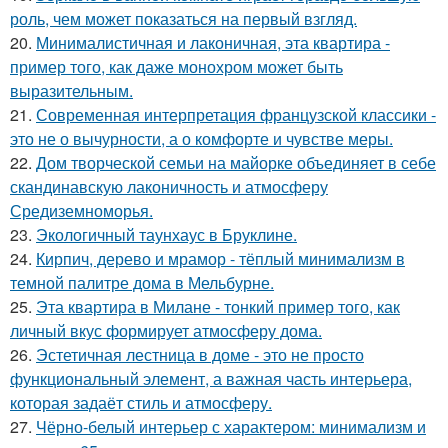
роль, чем может показаться на первый взгляд.
20.
Минималистичная и лаконичная, эта квартира -
пример того, как даже монохром может быть
выразительным.
21.
Современная интерпретация французской классики -
это не о вычурности, а о комфорте и чувстве меры.
22.
Дом творческой семьи на майорке объединяет в себе
скандинавскую лаконичность и атмосферу
Средиземноморья.
23.
Экологичный таунхаус в Бруклине.
24.
Кирпич, дерево и мрамор - тёплый минимализм в
темной палитре дома в Мельбурне.
25.
Эта квартира в Милане - тонкий пример того, как
личный вкус формирует атмосферу дома.
26.
Эстетичная лестница в доме - это не просто
функциональный элемент, а важная часть интерьера,
которая задаёт стиль и атмосферу.
27.
Чёрно-белый интерьер с характером: минимализм и