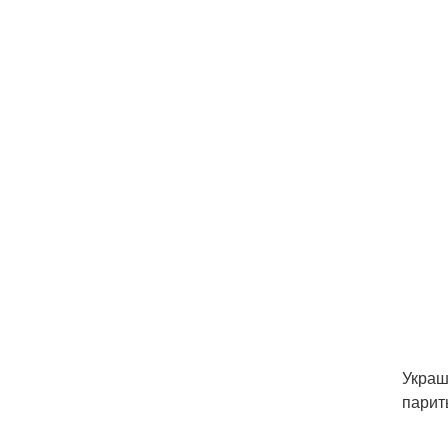
Украш
парит