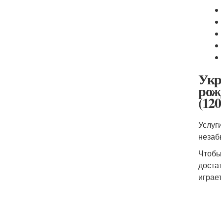
Укр
рож
(120
Услуг
неза
Чтобы
доста
играе