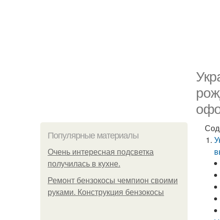
Укр
рож
офо
Сод
Популярные материалы
У
в
Очень интересная подсветка
получилась в кухне.
Ремонт бензокосы чемпион своими
руками. Конструкция бензокосы