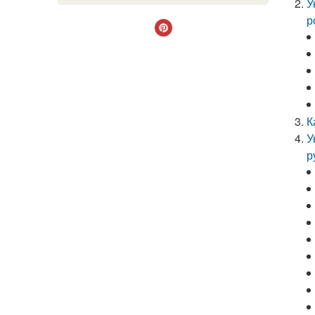
У
р
К
У
р