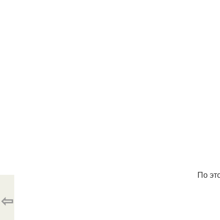
По эт
⇦