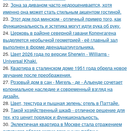
22.
Зона за диваном часто недооценивается, хотя
именно она может стать стильным акцентом гостиной.
23.
Этот дом под минском - отличный пример того, как
функциональность и эстетика могут идти рука об руку.
24.
Церковь в районе северной гавани Копенгагена
выделяется необычной геометрией - её главный зал
выполнен в форме двенадцатиугольника.
25.
Цвет 2026 года по версии Sherwin - Williams -
Universal Khaki.
26.
Квартира в сталинском доме 1951 года обрела новое
звучание после преображения.
27.
Розовый дом в сан - Мигель - де - Альенде сочетает
колониальное наследие и современный взгляд на
дизайн.
28.
Цвет, текстура и пышная зелень: отель в Паттайе.
29.
Такой хозяйственный шкаф - отличное решение для
тех, кто ценит порядок и функциональность.
30.
Эклектичная квартира в Москве стала отражением