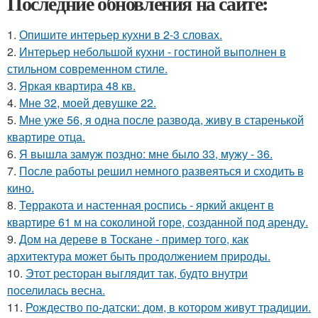
Последние обновления на сайте:
1.
Опишите интерьер кухни в 2-3 словах.
2.
Интерьер небольшой кухни - гостиной выполнен в
стильном современном стиле.
3.
Яркая квартира 48 кв.
4.
Мне 32, моей девушке 22.
5.
Мне уже 56, я одна после развода, живу в старенькой
квартире отца.
6.
Я вышла замуж поздно: мне было 33, мужу - 36.
7.
После работы решил немного развеяться и сходить в
кино.
8.
Терракота и настенная роспись - яркий акцент в
квартире 61 м на соколиной горе, созданной под аренду.
9.
Дом на дереве в Тоскане - пример того, как
архитектура может быть продолжением природы.
10.
Этот ресторан выглядит так, будто внутри
поселилась весна.
11.
Рождество по-датски: дом, в котором живут традиции.