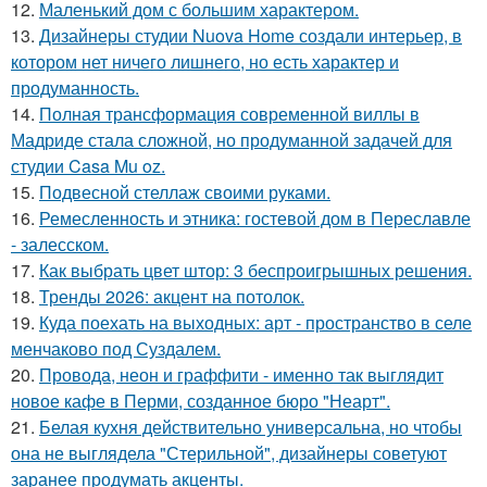
12.
Маленький дом с большим характером.
13.
Дизайнеры студии Nuova Home создали интерьер, в
котором нет ничего лишнего, но есть характер и
продуманность.
14.
Полная трансформация современной виллы в
Мадриде стала сложной, но продуманной задачей для
студии Casa Mu oz.
15.
Подвесной стеллаж своими руками.
16.
Ремесленность и этника: гостевой дом в Переславле
- залесском.
17.
Как выбрать цвет штор: 3 беспроигрышных решения.
18.
Тренды 2026: акцент на потолок.
19.
Куда поехать на выходных: арт - пространство в селе
менчаково под Суздалем.
20.
Провода, неон и граффити - именно так выглядит
новое кафе в Перми, созданное бюро "Неарт".
21.
Белая кухня действительно универсальна, но чтобы
она не выглядела "Стерильной", дизайнеры советуют
заранее продумать акценты.