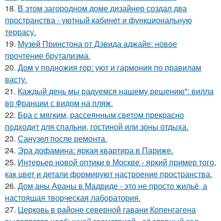
18.
В этом загородном доме дизайнер создал два
пространства - уютный кабинет и функциональную
террасу.
19.
Музей Принстона от Дэвида аджайе: новое
прочтение брутализма.
20.
Дом у подножия гор: уют и гармония по правилам
васту.
21.
Каждый день мы радуемся нашему решению": вилла
во Франции с видом на пляж.
22.
Бра с мягким, рассеянным светом прекрасно
подходит для спальни, гостиной или зоны отдыха.
23.
Санузел после ремонта.
24.
Эра дофамина: яркая квартира в Париже.
25.
Интерьер новой оптики в Москве - яркий пример того,
как цвет и детали формируют настроение пространства.
26.
Дом аны Араны в Мадриде - это не просто жильё, а
настоящая творческая лаборатория.
27.
Церковь в районе северной гавани Копенгагена