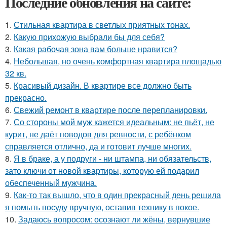
Последние обновления на сайте:
1.
Стильная квартира в светлых приятных тонах.
2.
Какую прихожую выбрали бы для себя?
3.
Какая рабочая зона вам больше нравится?
4.
Небольшая, но очень комфортная квартира площадью
32 кв.
5.
Красивый дизайн. В квартире все должно быть
прекрасно.
6.
Свежий ремонт в квартире после перепланировки.
7.
Со стороны мой муж кажется идеальным: не пьёт, не
курит, не даёт поводов для ревности, с ребёнком
справляется отлично, да и готовит лучше многих.
8.
Я в браке, а у подруги - ни штампа, ни обязательств,
зато ключи от новой квартиры, которую ей подарил
обеспеченный мужчина.
9.
Как-то так вышло, что в один прекрасный день решила
я помыть посуду вручную, оставив технику в покое.
10.
Задаюсь вопросом: осознают ли жёны, вернувшие