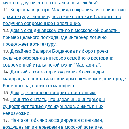
мужа от другой, что он остался не из любви?
11.
Квартира в центре Мадрида сохранила историческую
архитектуру - лепнину, высокие потолки и балконы - но
получила современное наполнение.
12.
Дом в скандинавском стиле в московской области -
пример цельного подхода, где интерьер логично
продолжает архитектуру.
13.
Дизайнер Валерия Богданова из бюро проект
культура оформила интерьер семейного ресторана
современной итальянской кухни "Маргарита".
14.
Датский архитектор и художник Александра
мадирацца превратила свой дом в хеллерупе, пригороде
Копенгагена, в личный манифест.
15.
Дом, где прошлое говорит с настоящим.
16.
Принято считать, что идеальные интерьеры
существуют только для журналов, а жить в них
невозможно.
17.
Нантакет обычно ассоциируется с легкими,
воздушными интерьерами в морской эстетике.