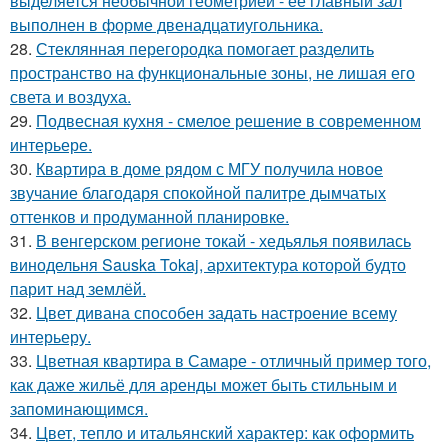
выделяется необычной геометрией - её главный зал
выполнен в форме двенадцатиугольника.
28.
Стеклянная перегородка помогает разделить
пространство на функциональные зоны, не лишая его
света и воздуха.
29.
Подвесная кухня - смелое решение в современном
интерьере.
30.
Квартира в доме рядом с МГУ получила новое
звучание благодаря спокойной палитре дымчатых
оттенков и продуманной планировке.
31.
В венгерском регионе токай - хедьялья появилась
винодельня Sauska Tokaj, архитектура которой будто
парит над землёй.
32.
Цвет дивана способен задать настроение всему
интерьеру.
33.
Цветная квартира в Самаре - отличный пример того,
как даже жильё для аренды может быть стильным и
запоминающимся.
34.
Цвет, тепло и итальянский характер: как оформить