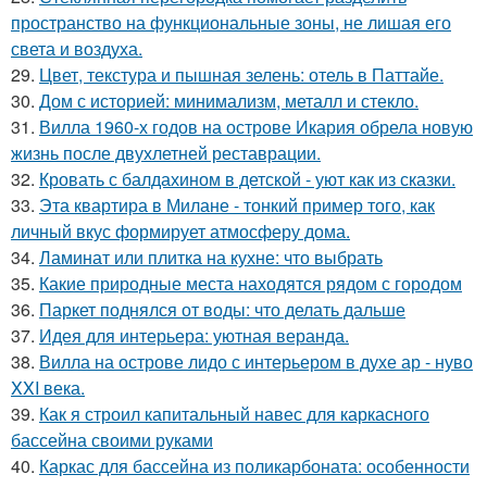
пространство на функциональные зоны, не лишая его
света и воздуха.
29.
Цвет, текстура и пышная зелень: отель в Паттайе.
30.
Дом с историей: минимализм, металл и стекло.
31.
Вилла 1960-х годов на острове Икария обрела новую
жизнь после двухлетней реставрации.
32.
Кровать с балдахином в детской - уют как из сказки.
33.
Эта квартира в Милане - тонкий пример того, как
личный вкус формирует атмосферу дома.
34.
Ламинат или плитка на кухне: что выбрать
35.
Какие природные места находятся рядом с городом
36.
Паркет поднялся от воды: что делать дальше
37.
Идея для интерьера: уютная веранда.
38.
Вилла на острове лидо с интерьером в духе ар - нуво
XXI века.
39.
Как я строил капитальный навес для каркасного
бассейна своими руками
40.
Каркас для бассейна из поликарбоната: особенности