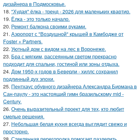
дизайнера в Подмосковье.
18.
"Худая" ёлка - тренд - 2026 для маленьких квартир.
19.
Ёлка - это только начало.
20.
Ремонт балкона своими руками.
21.
Аэропорт с "Воздушной" крышей в Камбодже от
Foster + Partners.
22.
Уютный дом с видом на лес в Воронеже.
23.
Бра с мягким, рассеянным светом прекрасно
подходит для спальни, гостиной или зоны отдыха.
24.
Дом 1950-х годов в Беверли - хиллс сохранил
подлинный дух эпохи.
25.
Пентхаус обувного дизайнера Александра Бирмана в
Сан-паулу - это настоящий гимн бразильскому mid -
Century.
26.
Очень выразительный проект для тех, кто любит
смелые решения.
27.
Небольшая белая кухня всегда выглядит свежо и
просторно.
28.
Стеклянная перегородка помогает разделить