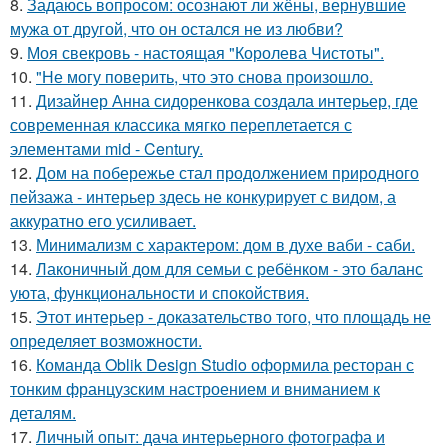
8.
Задаюсь вопросом: осознают ли жёны, вернувшие
мужа от другой, что он остался не из любви?
9.
Моя свекровь - настоящая "Королева Чистоты".
10.
"Не могу поверить, что это снова произошло.
11.
Дизайнер Анна сидоренкова создала интерьер, где
современная классика мягко переплетается с
элементами mid - Century.
12.
Дом на побережье стал продолжением природного
пейзажа - интерьер здесь не конкурирует с видом, а
аккуратно его усиливает.
13.
Минимализм с характером: дом в духе ваби - саби.
14.
Лаконичный дом для семьи с ребёнком - это баланс
уюта, функциональности и спокойствия.
15.
Этот интерьер - доказательство того, что площадь не
определяет возможности.
16.
Команда Oblik Design Studio оформила ресторан с
тонким французским настроением и вниманием к
деталям.
17.
Личный опыт: дача интерьерного фотографа и