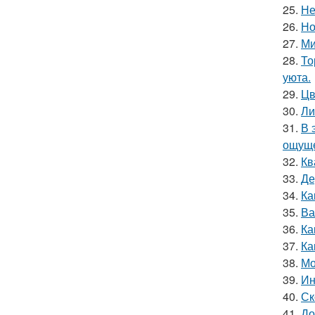
25.
Не
26.
Но
27.
Ми
28.
То
уюта.
29.
Цв
30.
Ли
31.
В 
ощуще
32.
Кв
33.
Де
34.
Ка
35.
Ва
36.
Ка
37.
Ка
38.
Мо
39.
Ин
40.
Ск
41.
До