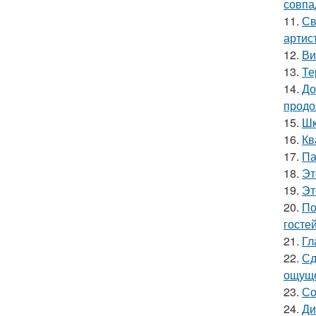
совпа
11.
Св
артис
12.
Ви
13.
Те
14.
До
продо
15.
Шк
16.
Кв
17.
Па
18.
Эт
19.
Эт
20.
По
гостей
21.
Гл
22.
Сд
ощуще
23.
Со
24.
Ди