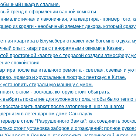
обычный шкаф в спальне.
вый тренд в оформлении ванной комнаты.
нималистичная и лаконичная, эта квартира - пример того,
ршер из коряги - необычный элемент декора, который сраз
етная квартира в Блумсбери отражением богемного духа му
чный опыт: квартира с панорамными окнами в Казани.
этой просторной квартире с террасой создали атмосферу ую
ние спокойствия.
артира после капитального ремонта - светлая, свежая и уют
рево, мрамор и хрустальные люстры: пентхаус в Китае.
к установить стиральную машину с умом.
нная с окном - роскошь, которую стоит обыграть.
к выбрать покрытие для кухонного пола, чтобы было тепло 
к восстановить паркет после затопления: шаг за шагом
дернизм в легендарном доме Сан-паулу.
терьер в стиле "Разрушенного Замка": как соединить роско
олько стоит установка заборов и ограждений: полное руков
м Xviii века в Лондоне: как освежить исторический интерьер