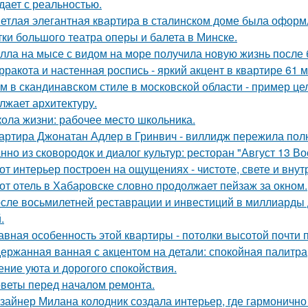
дает с реальностью.
етлая элегантная квартира в сталинском доме была оформ
тки большого театра оперы и балета в Минске.
лла на мысе с видом на море получила новую жизнь после
рракота и настенная роспись - яркий акцент в квартире 61 м
м в скандинавском стиле в московской области - пример це
лжает архитектуру.
ола жизни: рабочее место школьника.
артира Джонатан Адлер в Гринвич - виллидж пережила полн
нно из сковородок и диалог культур: ресторан "Август 13 Во
от интерьер построен на ощущениях - чистоте, свете и вну
от отель в Хабаровске словно продолжает пейзаж за окном.
сле восьмилетней реставрации и инвестиций в миллиарды д
.
авная особенность этой квартиры - потолки высотой почти п
ержанная ванная с акцентом на детали: спокойная палитра
ние уюта и дорогого спокойствия.
веты перед началом ремонта.
зайнер Милана колодник создала интерьер, где гармонично 