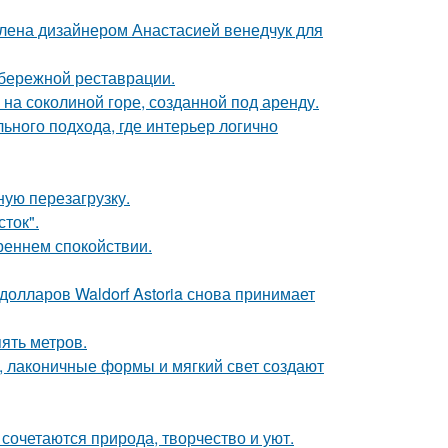
лена дизайнером Анастасией венедчук для
 бережной реставрации.
 на соколиной горе, созданной под аренду.
льного подхода, где интерьер логично
ую перезагрузку.
сток".
треннем спокойствии.
олларов Waldorf Astoria снова принимает
ять метров.
, лаконичные формы и мягкий свет создают
сочетаются природа, творчество и уют.