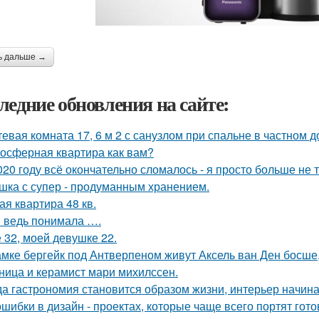
ь дальше →
ледние обновления на сайте:
тевая комната 17, 6 м 2 с санузлом при спальне в частном д
осферная квартира как вам?
020 году всё окончательно сломалось - я просто больше не 
шка с супер - продуманным хранением.
ая квартира 48 кв.
я ведь понимала ….
 32, моей девушке 22.
амке бергейк под Антверпеном живут Аксель ван Ден босше,
ница и керамист мари михилссен.
да гастрономия становится образом жизни, интерьер начина
ошибки в дизайн - проектах, которые чаще всего портят гот