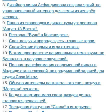
8.
Дизайнер лилия Асфандиярова создала яркий, но
уравновешенный интерьер для семьи из четырёх
человек.
9.
Панно из сковородок и диалог культур: ресторан
"Август 13 Восток".
10.
Ресторан "Буян" в Красноярске.
11.
Свет, воздух и природа здесь - главные герои.
12.
Спокойствие формы и игра оттенков.
13.
В этом пространстве национальная тема звучит не
буквально, а на уровне ощущений.
14.
Полная трансформация современной виллы в
Мадриде стала сложной, но продуманной задачей для
студии Casa Mu oz.
15.
Обычно интерьеры нантакета - это свет, воздух и
"Морская" легкость.
16.
Когда в квартире мало света, каждая деталь
становится решающей.
17.
Трендовая фактурная "Скала" в интерьере.