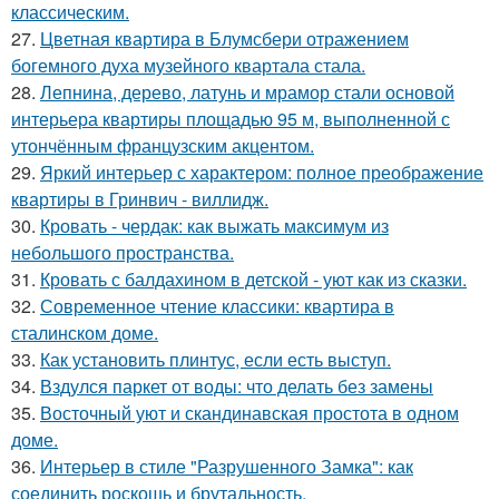
классическим.
27.
Цветная квартира в Блумсбери отражением
богемного духа музейного квартала стала.
28.
Лепнина, дерево, латунь и мрамор стали основой
интерьера квартиры площадью 95 м, выполненной с
утончённым французским акцентом.
29.
Яркий интерьер с характером: полное преображение
квартиры в Гринвич - виллидж.
30.
Кровать - чердак: как выжать максимум из
небольшого пространства.
31.
Кровать с балдахином в детской - уют как из сказки.
32.
Современное чтение классики: квартира в
сталинском доме.
33.
Как установить плинтус, если есть выступ.
34.
Вздулся паркет от воды: что делать без замены
35.
Восточный уют и скандинавская простота в одном
доме.
36.
Интерьер в стиле "Разрушенного Замка": как
соединить роскошь и брутальность.