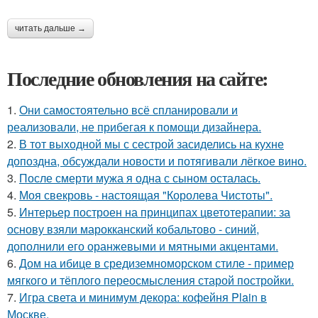
читать дальше →
Последние обновления на сайте:
1.
Они самостоятельно всё спланировали и
реализовали, не прибегая к помощи дизайнера.
2.
В тот выходной мы с сестрой засиделись на кухне
допоздна, обсуждали новости и потягивали лёгкое вино.
3.
После смерти мужа я одна с сыном осталась.
4.
Моя свекровь - настоящая "Королева Чистоты".
5.
Интерьер построен на принципах цветотерапии: за
основу взяли марокканский кобальтово - синий,
дополнили его оранжевыми и мятными акцентами.
6.
Дом на ибице в средиземноморском стиле - пример
мягкого и тёплого переосмысления старой постройки.
7.
Игра света и минимум декора: кофейня Plain в
Москве.