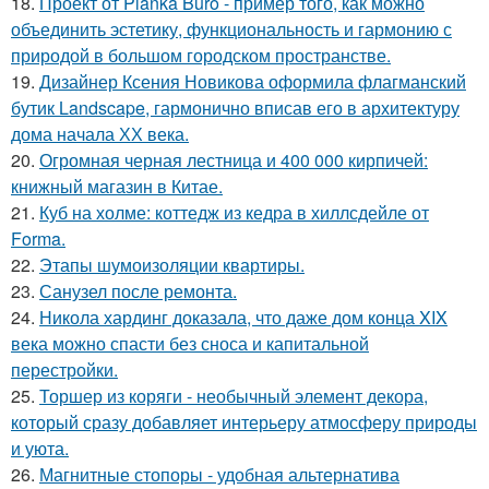
18.
Проект от Planka Buro - пример того, как можно
объединить эстетику, функциональность и гармонию с
природой в большом городском пространстве.
19.
Дизайнер Ксения Новикова оформила флагманский
бутик Landscape, гармонично вписав его в архитектуру
дома начала ХХ века.
20.
Огромная черная лестница и 400 000 кирпичей:
книжный магазин в Китае.
21.
Куб на холме: коттедж из кедра в хиллсдейле от
Forma.
22.
Этапы шумоизоляции квартиры.
23.
Санузел после ремонта.
24.
Никола хардинг доказала, что даже дом конца XIX
века можно спасти без сноса и капитальной
перестройки.
25.
Торшер из коряги - необычный элемент декора,
который сразу добавляет интерьеру атмосферу природы
и уюта.
26.
Магнитные стопоры - удобная альтернатива