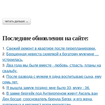
читать дальше →
Последние обновления на сайте:
1.
Свежий ремонт в квартире после перепланировки.
2.
Брошенная невеста сиделкой к богатому мужчине …
устроилась.
3.
Два года мы были вместе - любовь, страсть, планы на
свадьбу.
4.
После развода с мужем я одна воспитываю сына, ему
семь лет.
5.
Я вышла замуж поздно: мне было 33, мужу - 36.
6.
В замке бергейк под Антверпеном живут Аксель ван
Ден босше, сооснователь бренда Serax, и его жена,
художница и керамист мари михилссен.