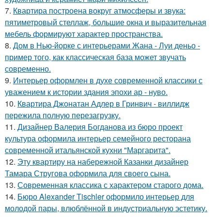
7.
Квартира построена вокруг атмосферы и звука:
пятиметровый стеллаж, большие окна и выразительная
мебель формируют характер пространства.
8.
Дом в Нью-йорке с интерьерами Жана - Луи деньо -
пример того, как классическая база может звучать
современно.
9.
Интерьер оформлен в духе современной классики с
уважением к истории здания эпохи ар - нуво.
10.
Квартира Джонатан Адлер в Гринвич - виллидж
пережила полную перезагрузку.
11.
Дизайнер Валерия Богданова из бюро проект
культура оформила интерьер семейного ресторана
современной итальянской кухни "Маргарита".
12.
Эту квартиру на набережной Казанки дизайнер
Тамара Стругова оформила для своего сына.
13.
Современная классика с характером старого дома.
14.
Бюро Alexander Tischler оформило интерьер для
молодой пары, влюблённой в индустриальную эстетику.