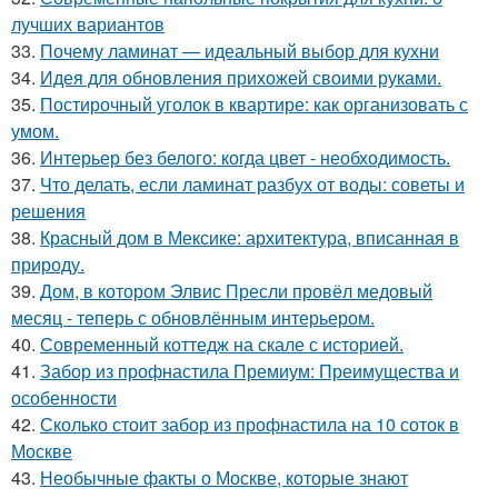
лучших вариантов
33.
Почему ламинат — идеальный выбор для кухни
34.
Идея для обновления прихожей своими руками.
35.
Постирочный уголок в квартире: как организовать с
умом.
36.
Интерьер без белого: когда цвет - необходимость.
37.
Что делать, если ламинат разбух от воды: советы и
решения
38.
Красный дом в Мексике: архитектура, вписанная в
природу.
39.
Дом, в котором Элвис Пресли провёл медовый
месяц - теперь с обновлённым интерьером.
40.
Современный коттедж на скале с историей.
41.
Забор из профнастила Премиум: Преимущества и
особенности
42.
Сколько стоит забор из профнастила на 10 соток в
Москве
43.
Необычные факты о Москве, которые знают