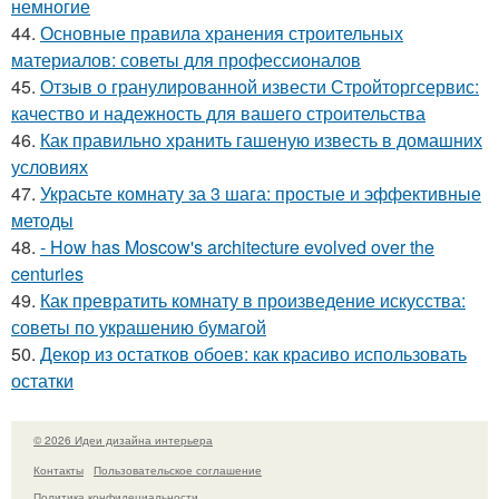
немногие
44.
Основные правила хранения строительных
материалов: советы для профессионалов
45.
Отзыв о гранулированной извести Стройторгсервис:
качество и надежность для вашего строительства
46.
Как правильно хранить гашеную известь в домашних
условиях
47.
Украсьте комнату за 3 шага: простые и эффективные
методы
48.
- How has Moscow's architecture evolved over the
centuries
49.
Как превратить комнату в произведение искусства:
советы по украшению бумагой
50.
Декор из остатков обоев: как красиво использовать
остатки
© 2026 Идеи дизайна интерьера
Контакты
Пользовательское соглашение
Политика конфидециальности