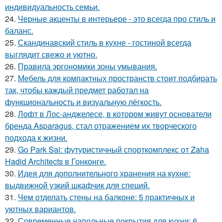
индивидуальность семьи.
24.
Черные акценты в интерьере - это всегда про стиль и
баланс.
25.
Скандинавский стиль в кухне - гостиной всегда
выглядит свежо и уютно.
26.
Правила эргономики зоны умывания.
27.
Мебель для компактных пространств стоит подбирать
так, чтобы каждый предмет работал на
функциональность и визуальную лёгкость.
28.
Лофт в Лос-анджелесе, в котором живут основатели
бренда Asparagus, стал отражением их творческого
подхода к жизни.
29.
Go Park Sai: футуристичный спорткомплекс от Zaha
Hadid Architects в Гонконге.
30.
Идея для дополнительного хранения на кухне:
выдвижной узкий шкафчик для специй.
31.
Чем отделать стены на балконе: 5 практичных и
уютных вариантов.
32.
Современные напольные покрытия для кухни: 6