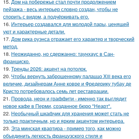
15.
Дом на побережье стал почти продолжением
пейзажа - весь интерьер словно создан, чтобы не
спорить с видом, а подчёркивать его.
16.
Интерьер создавался для молодой пары, ценящей
уют и характерные детали.
17.
Дом рика оуэнса отражает его характер и творческий
метод.
18.
Неожиданно, но сдержанно: таунхаус в Сан-
франциско.
19.
Тренды 2026: акцент на потолок.
20.
Чтобы вернуть заброшенному палаццо Xiii века его
величие, дизайнерам Анне ковре и Фредерику тубау де
Кристо потребовалось семь лет реставрации.
21.
Провода, неон и граффити - именно так выглядит
новое кафе в Перми, созданное бюро "Неарт".
22.
Необычный шкафчик для хранения может стать не
только практичным, но и ярким акцентом интерьера.
23.
Эта минская квартира - пример того, как можно
объединить легкость французского стиля и