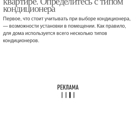
квартире. Определитесь с типом
кондиционера
Первое, что стоит учитывать при выборе кондиционера,
Настенный
— возможности установки в помещении. Как правило,
Бытовой кондиционер
кондиционер
для дома используется всего несколько типов
кондиционеров.
Канальный
Кондиционер в москве
кондиционер
Кондиционер для
Кондиционер в
квартиры
квартиру