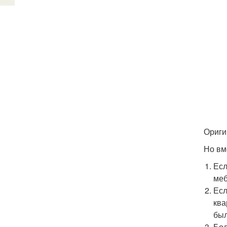
Ориги
Но вм
Есл
меб
Есл
ква
был
Бол