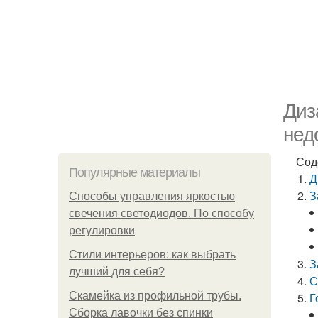
Диз
нед
Сод
Популярные материалы
Д
З
Способы управления яркостью
свечения светодиодов. По способу
регулировки
Стили интерьеров: как выбрать
З
лучший для себя?
С
Скамейка из профильной трубы.
Г
Сборка лавочки без спинки