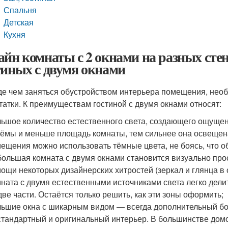
Спальня
Детская
Кухня
айн комнаты с 2 окнами на разных сте
тиных с двумя окнами
е чем заняться обустройством интерьера помещения, необ
татки. К преимуществам гостиной с двумя окнами относят:
ьшое количество естественного света, создающего ощущен
ёмы и меньше площадь комнаты, тем сильнее она освеще
ещения можно использовать тёмные цвета, не боясь, что о
ольшая комната с двумя окнами становится визуально про
ощи некоторых дизайнерских хитростей (зеркал и глянца в о
ната с двумя естественными источниками света легко дел
две части. Остаётся только решить, как эти зоны оформить;
ьшие окна с шикарным видом — всегда дополнительный бо
тандартный и оригинальный интерьер. В большинстве домов