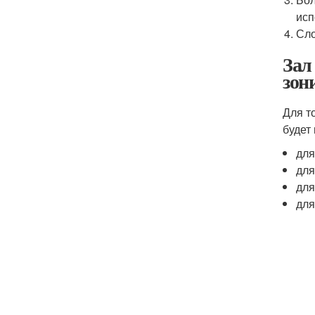
исп
Сло
Зал
зон
Для т
будет
для
для
для
для