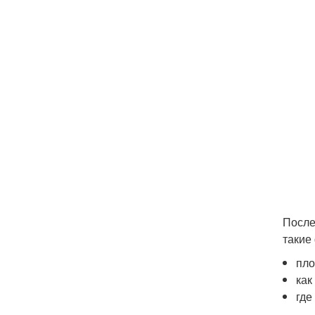
После
такие
пл
как
где