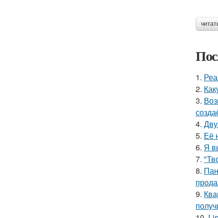
читат
Пос
1.
Реа
2.
Как
3.
Воз
созда
4.
Дву
5.
Её 
6.
Я в
7.
"Тв
8.
Пан
прода
9.
Ква
получ
10.
Li