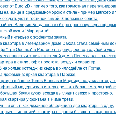
оект от Buro 2D - пример того, как грамотная перепланиро
м на ибице в средиземноморском стиле - пример мягкого и
к создать уют в гостиной зимой: 3 полезных совета.
зайнер Валерия Богданова из бюро проект культура оформ
янской кухни "Маргарита".
мный интерьер с эффектом заката.
а квартира в легендарном доме Dakota стала семейным дом
фе "Три Орешка" в Ростове-на-дону: дерево, голубой и уют.
месленность и этника: гостевой дом в Переславле - залесск
артира в стиле лофт: простота, воздух и характер.
б на холме: коттедж из кедра в хиллсдейле от Forma.
а дофамина: яркая квартира в Париже.
артира в башне Torres Blancas в Мадриде получила вторую 
афтовый модернизм в интерьере - это баланс между грубо
большая белая кухня всегда выглядит свежо и просторно.
кая квартира у фонтана в Риме треви.
чный опыт: как дизайнер объединила две квартиры в одну.
терьер с историей: квартира в здании бывшего сахарного 