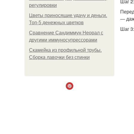
Шаг 2
регулировки
Перед
Цветы приносящие удачу и деньги.
— даж
Топ-5 денежных цветков
Шаг 3
Сравнение Сандиммун Неорал с
другими иммуносупрессорами
Скамейка из профильной трубы.
Сборка лавочки без спинки