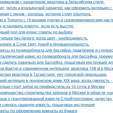
нимализм с характером: квартира в бельгийском стиле.
ет, тепло и итальянский характер: как оформить интерьер с
нная с окном - роскошь, которую стоит обыграть.
м в Торонто с 19 видами плитки и средиземноморским наст
к установить плинтус, если есть выступ.
чший пол для кухни: советы по выбору
терьер без белого: когда цвет - необходимость.
унхаус в Сочи: свет, покой и функциональность.
весы из поликарбоната для бассейна: практичное и стильн
таллический навес из поликарбоната для бассейна: преим
к сделать павильон для бассейна: пошаговая инструкция 
ра фактур в современном интерьере: квартира 108 м в Моск
етлая квартира в Татарстане: уют городской передышки.
кий интерьер в лондонском доме XIX века: когда смелость - 
олько стоит забор из профнастила на 10 соток в Москве
еимущества строительства заборов в Москве и области: над
зыв о гранулированной извести Стройторгсервис: качество
к сделать гашеную известь: пошаговая инструкция
веты по оформлению комнаты из бумаги