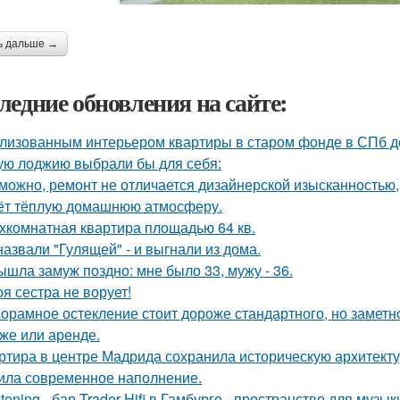
ь дальше →
ледние обновления на сайте:
лизованным интерьером квартиры в старом фонде в СПб д
ую лоджию выбрали бы для себя:
можно, ремонт не отличается дизайнерской изысканностью, 
ёт тёплую домашнюю атмосферу.
хкомнатная квартира площадью 64 кв.
назвали "Гулящей" - и выгнали из дома.
ышла замуж поздно: мне было 33, мужу - 36.
оя сестра не ворует!
орамное остекление стоит дороже стандартного, но замет
же или аренде.
ртира в центре Мадрида сохранила историческую архитектур
ила современное наполнение.
stening - бар Trader Hifi в Гамбурге - пространство для музы