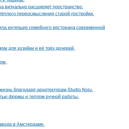
вка визуально расширяет пространство.
 тёплого переосмысления старой постройки.
ила интерьер семейного ресторана современной
ом для хозяйки и её трёх дочерей.
ом.
жизнь благодаря архитекторам Studio Noju.
стью формы и теплом ручной работы.
завода в Амстердаме.