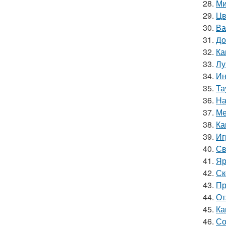
28.
Ми
29.
Цв
30.
Ва
31.
До
32.
Ка
33.
Лу
34.
Ин
35.
Та
36.
На
37.
Ме
38.
Ка
39.
Иг
40.
Св
41.
Яр
42.
Ск
43.
Пр
44.
От
45.
Ка
46.
Со