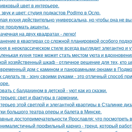
ивковый цвет в интерьере.
 звук и цвет: студия подкастов Podimo в Осло.
лая кухня действительно универсальна, но чтобы она не в
ее продумать акценты.
ачечная на двух квадратах - легко!
анение в квартирах со сложной планировкой особого подхо
хня в неоклассическом стиле всегда выглядит элегантно и у
ленькая кухня тоже может стать местом уюта и вдохновени
кой хозяйственный шкаф - отличное решение для тех, кто ц
временный дом с камином и панорамными окнами в Подмо
к сделать тв - зону своими руками - это отличный способ п
коре.
овать с балдахином в детской - уют как из сказки.
терьер: свет и фактуры в гармонии.
терьер этой светлой и элегантной квартиры в Сталинке ди
тки большого театра оперы и балета в Минске.
авные достопримечательности Ярославля: что посмотреть 
нималистичный профильный карниз - тренд, который работа