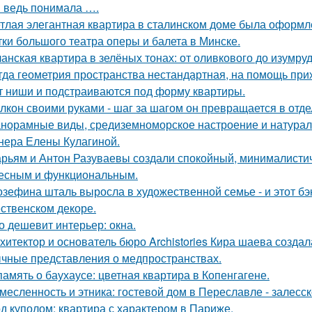
я ведь понимала ….
тлая элегантная квартира в сталинском доме была оформл
тки большого театра оперы и балета в Минске.
анская квартира в зелёных тонах: от оливкового до изумруд
гда геометрия пространства нестандартная, на помощь при
т ниши и подстраиваются под форму квартиры.
лкон своими руками - шаг за шагом он превращается в отде
норамные виды, средиземноморское настроение и натурал
нера Елены Кулагиной.
рьям и Антон Разуваевы создали спокойный, минималистич
есным и функциональным.
зефина шталь выросла в художественной семье - и этот бэк
ственском декоре.
о дешевит интерьер: окна.
хитектор и основатель бюро Archistories Кира шаева создал
чные представления о медпространствах.
память о баухаусе: цветная квартира в Копенгагене.
месленность и этника: гостевой дом в Переславле - залесск
д куполом: квартира с характером в Париже.