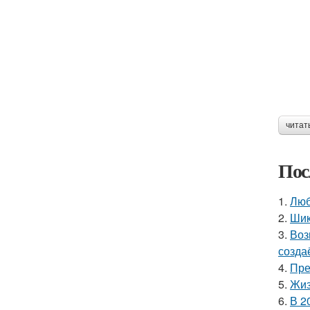
читат
Пос
1.
Люб
2.
Шик
3.
Воз
созда
4.
Пре
5.
Жиз
6.
В 2