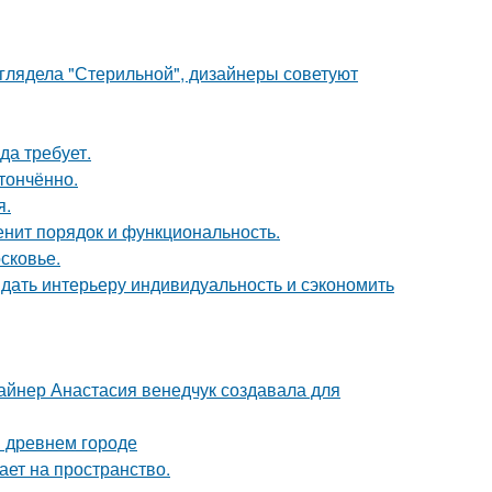
ыглядела "Стерильной", дизайнеры советуют
да требует.
тончённо.
я.
енит порядок и функциональность.
сковье.
ридать интерьеру индивидуальность и сэкономить
зайнер Анастасия венедчук создавала для
в древнем городе
ет на пространство.