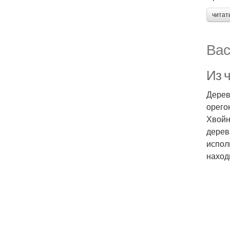
читат
Вас
Из 
Дерев
орего
Хвойн
дерев
испол
наход