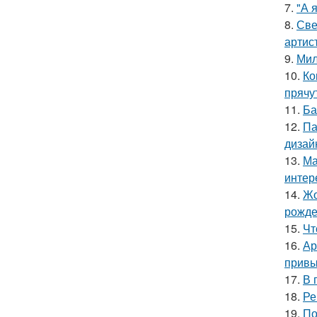
7.
"А 
8.
Све
артис
9.
Мил
10.
Ко
прячу
11.
Ба
12.
Па
дизай
13.
Ма
интер
14.
Жо
рожде
15.
Чт
16.
Ар
привы
17.
В 
18.
Ре
19.
По