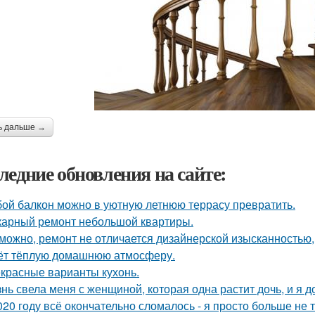
ь дальше →
ледние обновления на сайте:
ой балкон можно в уютную летнюю террасу превратить.
арный ремонт небольшой квартиры.
можно, ремонт не отличается дизайнерской изысканностью, 
ёт тёплую домашнюю атмосферу.
красные варианты кухонь.
нь свела меня с женщиной, которая одна растит дочь, и я 
020 году всё окончательно сломалось - я просто больше не 