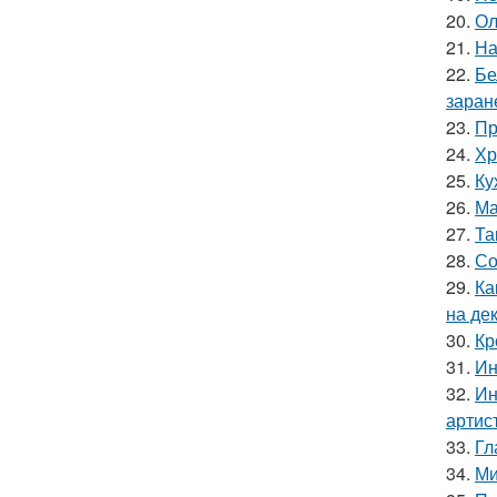
20.
Ол
21.
На
22.
Бе
заран
23.
Пр
24.
Хр
25.
Ку
26.
Ма
27.
Та
28.
Со
29.
Ка
на де
30.
Кр
31.
Ин
32.
Ин
артис
33.
Гл
34.
Ми