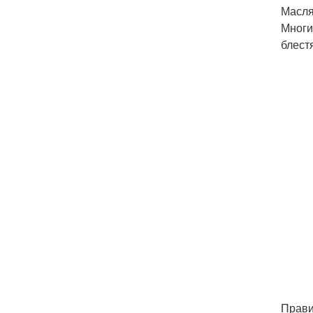
Масля
Многи
блест
Прави