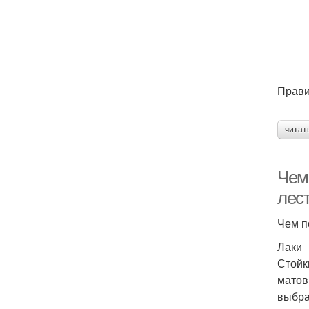
Прави
читат
Чем
лес
Чем п
Лаки
Стойк
матов
выбра