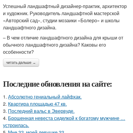
Успешный ландшафтный дизайнер-практик, архитектор
и художник. Руководитель ландшафтной мастерской
«Авторский сад», студии мозаики «Болеро» и школы
ландшафтного дизайна.
– В чем отличие ландшафтного дизайна для крыши от
обычного ландшафтного дизайна? Каковы его
особенности?
читать дальше →
Последние обновления на сайте:
1.
Абсолютно гениальный лайфхак.
2.
Квартира площадью 47 кв.
3.
Последний вальс в Эвервуде.
4.
Брошенная невеста сиделкой к богатому мужчине …
устроилась.
5.
Мне 32, моей девушке 22.