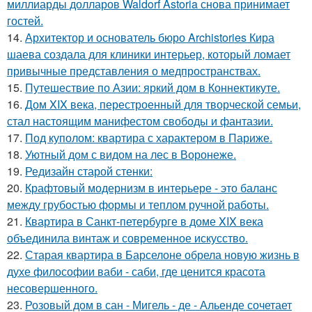
миллиарды долларов Waldorf Astoria снова принимает
гостей.
14.
Архитектор и основатель бюро Archistories Кира
шаева создала для клиники интерьер, который ломает
привычные представления о медпространствах.
15.
Путешествие по Азии: яркий дом в Коннектикуте.
16.
Дом XIX века, перестроенный для творческой семьи,
стал настоящим манифестом свободы и фантазии.
17.
Под куполом: квартира с характером в Париже.
18.
Уютный дом с видом на лес в Воронеже.
19.
Редизайн старой стенки:
20.
Крафтовый модернизм в интерьере - это баланс
между грубостью формы и теплом ручной работы.
21.
Квартира в Санкт-петербурге в доме XIX века
объединила винтаж и современное искусство.
22.
Старая квартира в Барселоне обрела новую жизнь в
духе философии ваби - саби, где ценится красота
несовершенного.
23.
Розовый дом в сан - Мигель - де - Альенде сочетает