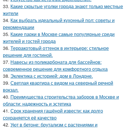
33.
Какие скрытые уголки города знают только местные
жители
34.
Как выбрать идеальный кухонный пол: советы и
рекомендации
35.
Какие парки в Москве самые популярные среди
жителей и гостей города
36.
Терракотовый оттенок в интерьере: стильное
решение для гостиной.
37.
Навесы из поликарбоната для бассейнов:
современное решение для комфортного отдыха
38.
Эклектика с историей: дом в Лондоне.
39.
Светлая квартира с видом на северный речной
вокзал.
40.
Преимущества строительства заборов в Москве и
области: надежность и эстетика
41.
Срок хранения гашёной извести: как долго
сохраняется её качество
42.
Уют в бетоне: брутализм с растениями и