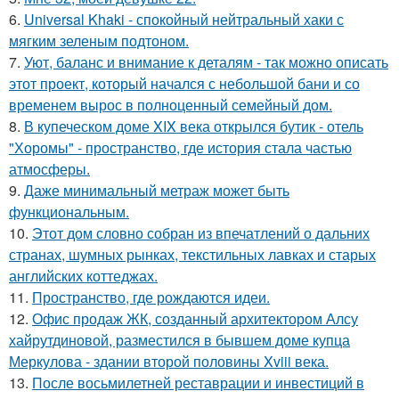
6.
Universal Khaki - спокойный нейтральный хаки с
мягким зеленым подтоном.
7.
Уют, баланс и внимание к деталям - так можно описать
этот проект, который начался с небольшой бани и со
временем вырос в полноценный семейный дом.
8.
В купеческом доме XIX века открылся бутик - отель
"Хоромы" - пространство, где история стала частью
атмосферы.
9.
Даже минимальный метраж может быть
функциональным.
10.
Этот дом словно собран из впечатлений о дальних
странах, шумных рынках, текстильных лавках и старых
английских коттеджах.
11.
Пространство, где рождаются идеи.
12.
Офис продаж ЖК, созданный архитектором Алсу
хайрутдиновой, разместился в бывшем доме купца
Меркулова - здании второй половины Xviii века.
13.
После восьмилетней реставрации и инвестиций в