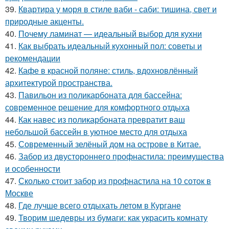
39.
Квартира у моря в стиле ваби - саби: тишина, свет и
природные акценты.
40.
Почему ламинат — идеальный выбор для кухни
41.
Как выбрать идеальный кухонный пол: советы и
рекомендации
42.
Кафе в красной поляне: стиль, вдохновлённый
архитектурой пространства.
43.
Павильон из поликарбоната для бассейна:
современное решение для комфортного отдыха
44.
Как навес из поликарбоната превратит ваш
небольшой бассейн в уютное место для отдыха
45.
Современный зелёный дом на острове в Китае.
46.
Забор из двустороннего профнастила: преимущества
и особенности
47.
Сколько стоит забор из профнастила на 10 соток в
Москве
48.
Где лучше всего отдыхать летом в Кургане
49.
Творим шедевры из бумаги: как украсить комнату