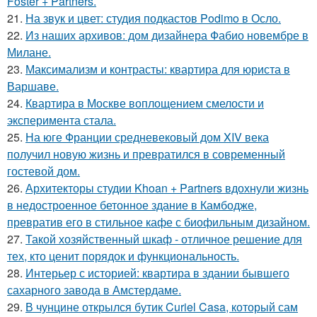
Foster + Partners.
21.
На звук и цвет: студия подкастов Podimo в Осло.
22.
Из наших архивов: дом дизайнера Фабио новембре в
Милане.
23.
Максимализм и контрасты: квартира для юриста в
Варшаве.
24.
Квартира в Москве воплощением смелости и
эксперимента стала.
25.
На юге Франции средневековый дом XIV века
получил новую жизнь и превратился в современный
гостевой дом.
26.
Архитекторы студии Khoan + Partners вдохнули жизнь
в недостроенное бетонное здание в Камбодже,
превратив его в стильное кафе с биофильным дизайном.
27.
Такой хозяйственный шкаф - отличное решение для
тех, кто ценит порядок и функциональность.
28.
Интерьер с историей: квартира в здании бывшего
сахарного завода в Амстердаме.
29.
В чунцине открылся бутик Curiel Casa, который сам