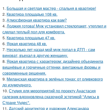
1.
Большая и светлая мастер - спальня в квартире!
2.
Квартира площадью 108 кв.
3.
Атмосферная квартира как вам?
4.
Лоджия готова! Муж установил стеклопакет, утеплил и
сделал теплый пол для комфорта.
5.
Квартира площадью 47 кв.
6.
Яркая квартира 48 кв.
7.
Несколько лет назад мой муж попал в ДТП - сам
виноват, въехал в другую женщину.
8.
Яркая квартира с характером: дизайнер объединила
вишнёвые и горчичные оттенки, винтажные формы и
современные решения.
9.
Миланская квартира в зелёных тонах: от оливкового
до изумрудного.
10.
Студия для мероприятий по проекту Анастасия
галезник вдохновлена сказочной эстетикой "Алисы в
Стране Чудес".
11.
Датский архитектор и художник Александра