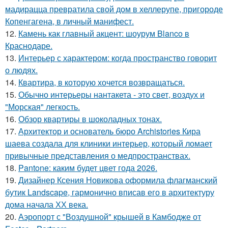
мадирацца превратила свой дом в хеллерупе, пригороде
Копенгагена, в личный манифест.
12.
Камень как главный акцент: шоурум Blanco в
Краснодаре.
13.
Интерьер с характером: когда пространство говорит
о людях.
14.
Квартира, в которую хочется возвращаться.
15.
Обычно интерьеры нантакета - это свет, воздух и
"Морская" легкость.
16.
Обзор квартиры в шоколадных тонах.
17.
Архитектор и основатель бюро Archistories Кира
шаева создала для клиники интерьер, который ломает
привычные представления о медпространствах.
18.
Pantone: каким будет цвет года 2026.
19.
Дизайнер Ксения Новикова оформила флагманский
бутик Landscape, гармонично вписав его в архитектуру
дома начала ХХ века.
20.
Аэропорт с "Воздушной" крышей в Камбодже от