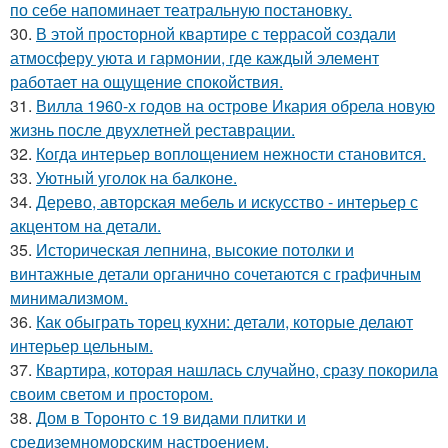
по себе напоминает театральную постановку.
30.
В этой просторной квартире с террасой создали
атмосферу уюта и гармонии, где каждый элемент
работает на ощущение спокойствия.
31.
Вилла 1960-х годов на острове Икария обрела новую
жизнь после двухлетней реставрации.
32.
Когда интерьер воплощением нежности становится.
33.
Уютный уголок на балконе.
34.
Дерево, авторская мебель и искусство - интерьер с
акцентом на детали.
35.
Историческая лепнина, высокие потолки и
винтажные детали органично сочетаются с графичным
минимализмом.
36.
Как обыграть торец кухни: детали, которые делают
интерьер цельным.
37.
Квартира, которая нашлась случайно, сразу покорила
своим светом и простором.
38.
Дом в Торонто с 19 видами плитки и
средиземноморским настроением.