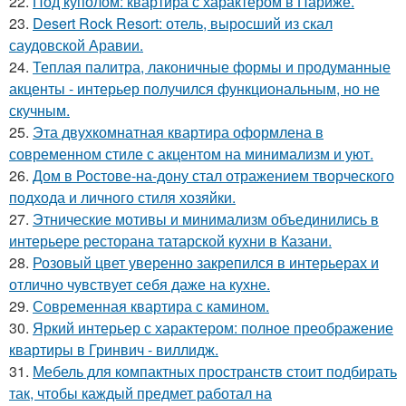
22.
Под куполом: квартира с характером в Париже.
23.
Desert Rock Resort: отель, выросший из скал
саудовской Аравии.
24.
Теплая палитра, лаконичные формы и продуманные
акценты - интерьер получился функциональным, но не
скучным.
25.
Эта двухкомнатная квартира оформлена в
современном стиле с акцентом на минимализм и уют.
26.
Дом в Ростове-на-дону стал отражением творческого
подхода и личного стиля хозяйки.
27.
Этнические мотивы и минимализм объединились в
интерьере ресторана татарской кухни в Казани.
28.
Розовый цвет уверенно закрепился в интерьерах и
отлично чувствует себя даже на кухне.
29.
Современная квартира с камином.
30.
Яркий интерьер с характером: полное преображение
квартиры в Гринвич - виллидж.
31.
Мебель для компактных пространств стоит подбирать
так, чтобы каждый предмет работал на