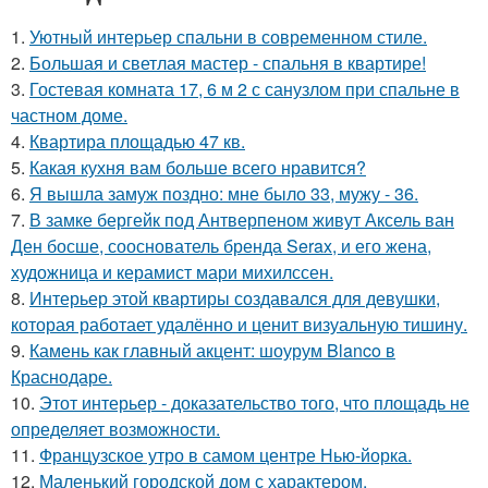
1.
Уютный интерьер спальни в современном стиле.
2.
Большая и светлая мастер - спальня в квартире!
3.
Гостевая комната 17, 6 м 2 с санузлом при спальне в
частном доме.
4.
Квартира площадью 47 кв.
5.
Какая кухня вам больше всего нравится?
6.
Я вышла замуж поздно: мне было 33, мужу - 36.
7.
В замке бергейк под Антверпеном живут Аксель ван
Ден босше, сооснователь бренда Serax, и его жена,
художница и керамист мари михилссен.
8.
Интерьер этой квартиры создавался для девушки,
которая работает удалённо и ценит визуальную тишину.
9.
Камень как главный акцент: шоурум Blanco в
Краснодаре.
10.
Этот интерьер - доказательство того, что площадь не
определяет возможности.
11.
Французское утро в самом центре Нью-йорка.
12.
Маленький городской дом с характером.