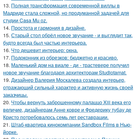
13.
Полная трансформация современной виллы в
Мадриде стала сложной, но продуманной задачей для
студии Casa Mu oz.
14.
Простота и гармония в дизайне.
15.
Старый стол обрёл новое звучание - и выглядит так,
будто всегда был частью интерьера.
16.
Что дешевит интерьер: окна.
17.
Подоконник из обрезков: бюджетно и красиво.
18.
Маленький дом на виале - ди - трастевере получил
новое звучание благодаря архитекторам Studiotamat.
19.
Дизайнер Валерия Москалева создала интерьер,
отражающий сильный характер и активную жизнь своей
заказчицы.
20.
Чтобы вернуть заброшенному палаццо Xiii века его
величие, дизайнерам Анне ковре и Фредерику тубау де
Кристо потребовалось семь лет реставрации.
21.
Штаб-квартира кинокомпании Sandbox Films в Нью-
йорке.