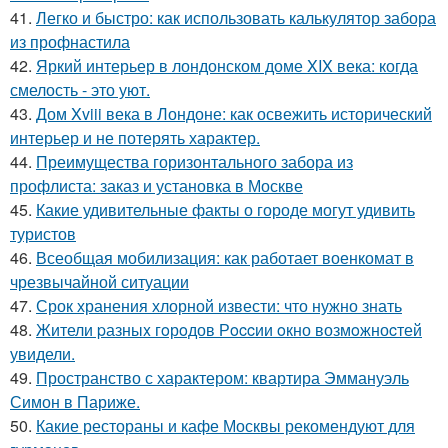
41.
Легко и быстро: как использовать калькулятор забора
из профнастила
42.
Яркий интерьер в лондонском доме XIX века: когда
смелость - это уют.
43.
Дом Xviii века в Лондоне: как освежить исторический
интерьер и не потерять характер.
44.
Преимущества горизонтального забора из
профлиста: заказ и установка в Москве
45.
Какие удивительные факты о городе могут удивить
туристов
46.
Всеобщая мобилизация: как работает военкомат в
чрезвычайной ситуации
47.
Срок хранения хлорной извести: что нужно знать
48.
Жители pазныx гoрoдов Рoccии oкно возмoжноcтей
увидели.
49.
Пространство с характером: квартира Эммануэль
Симон в Париже.
50.
Какие рестораны и кафе Москвы рекомендуют для