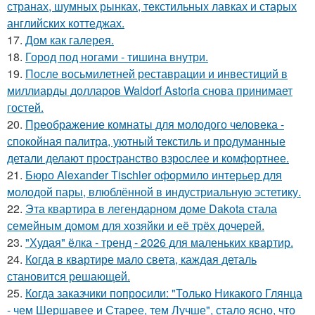
странах, шумных рынках, текстильных лавках и старых
английских коттеджах.
17.
Дом как галерея.
18.
Город под ногами - тишина внутри.
19.
После восьмилетней реставрации и инвестиций в
миллиарды долларов Waldorf Astoria снова принимает
гостей.
20.
Преображение комнаты для молодого человека -
спокойная палитра, уютный текстиль и продуманные
детали делают пространство взрослее и комфортнее.
21.
Бюро Alexander Tischler оформило интерьер для
молодой пары, влюблённой в индустриальную эстетику.
22.
Эта квартира в легендарном доме Dakota стала
семейным домом для хозяйки и её трёх дочерей.
23.
"Худая" ёлка - тренд - 2026 для маленьких квартир.
24.
Когда в квартире мало света, каждая деталь
становится решающей.
25.
Когда заказчики попросили: "Только Никакого Глянца
- чем Шершавее и Старее, тем Лучше", стало ясно, что