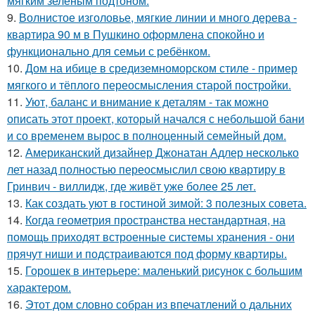
мягким зеленым подтоном.
9.
Волнистое изголовье, мягкие линии и много дерева -
квартира 90 м в Пушкино оформлена спокойно и
функционально для семьи с ребёнком.
10.
Дом на ибице в средиземноморском стиле - пример
мягкого и тёплого переосмысления старой постройки.
11.
Уют, баланс и внимание к деталям - так можно
описать этот проект, который начался с небольшой бани
и со временем вырос в полноценный семейный дом.
12.
Американский дизайнер Джонатан Адлер несколько
лет назад полностью переосмыслил свою квартиру в
Гринвич - виллидж, где живёт уже более 25 лет.
13.
Как создать уют в гостиной зимой: 3 полезных совета.
14.
Когда геометрия пространства нестандартная, на
помощь приходят встроенные системы хранения - они
прячут ниши и подстраиваются под форму квартиры.
15.
Горошек в интерьере: маленький рисунок с большим
характером.
16.
Этот дом словно собран из впечатлений о дальних