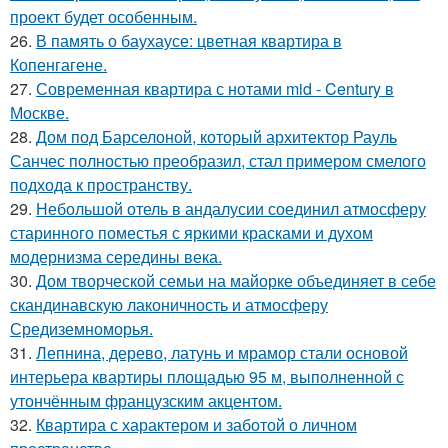
проект будет особенным.
26.
В память о баухаусе: цветная квартира в
Копенгагене.
27.
Современная квартира с нотами mid - Century в
Москве.
28.
Дом под Барселоной, который архитектор Рауль
Санчес полностью преобразил, стал примером смелого
подхода к пространству.
29.
Небольшой отель в андалусии соединил атмосферу
старинного поместья с яркими красками и духом
модернизма середины века.
30.
Дом творческой семьи на майорке объединяет в себе
скандинавскую лаконичность и атмосферу
Средиземноморья.
31.
Лепнина, дерево, латунь и мрамор стали основой
интерьера квартиры площадью 95 м, выполненной с
утончённым французским акцентом.
32.
Квартира с характером и заботой о личном