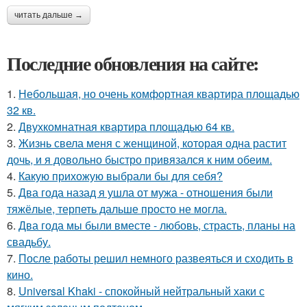
читать дальше →
Последние обновления на сайте:
1.
Небольшая, но очень комфортная квартира площадью
32 кв.
2.
Двухкомнатная квартира площадью 64 кв.
3.
Жизнь свела меня с женщиной, которая одна растит
дочь, и я довольно быстро привязался к ним обеим.
4.
Какую прихожую выбрали бы для себя?
5.
Два года назад я ушла от мужа - отношения были
тяжёлые, терпеть дальше просто не могла.
6.
Два года мы были вместе - любовь, страсть, планы на
свадьбу.
7.
После работы решил немного развеяться и сходить в
кино.
8.
Universal Khaki - спокойный нейтральный хаки с