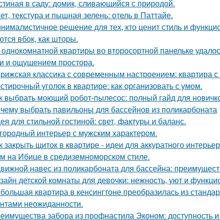
стиная в саду: домик, сливающийся с природой.
ет, текстура и пышная зелень: отель в Паттайе.
нималистичное решение для тех, кто ценит стиль и функци
ются вбок, как шторы.
 однокомнатной квартиры во второсортной панельке удалос
и и ощущением простора.
рижская классика с современным настроением: квартира с 
стирочный уголок в квартире: как организовать с умом.
к выбрать моющий робот-пылесос: полный гайд для новичк
чему выбрать павильоны для бассейнов из поликарбоната
ея для стильной гостиной: свет, фактуры и баланс.
городный интерьер с мужским характером.
к закрыть щиток в квартире - идеи для аккуратного интерьер
м на Ибице в средиземноморском стиле.
вижной навес из поликарбоната для бассейна: преимущест
зайн детской комнаты для девочки: нежность, уют и функци
большая квартира в кенсингтоне преобразилась из стандар
нтами неожиданности.
еимущества забора из профнастила Эконом: доступность и