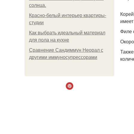
солнца.
Корей
Красно-белый интерьер квартиры-
имеет
студии
Филе 
Как выбрать идеальный материал
для пола на кухне
Окоро
Сравнение Сандиммун Неорал с
Также
другими иммуносупрессорами
колич