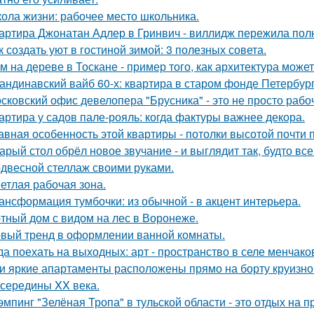
ола жизни: рабочее место школьника.
артира Джонатан Адлер в Гринвич - виллидж пережила полн
к создать уют в гостиной зимой: 3 полезных совета.
м на дереве в Тоскане - пример того, как архитектура мож
андинавский вайб 60-х: квартира в старом фонде Петербург
сковский офис девелопера "Брусника" - это не просто рабо
артира у садов пале-рояль: когда фактуры важнее декора.
авная особенность этой квартиры - потолки высотой почти п
арый стол обрёл новое звучание - и выглядит так, будто вс
двесной стеллаж своими руками.
етлая рабочая зона.
ансформация тумбочки: из обычной - в акцент интерьера.
тный дом с видом на лес в Воронеже.
вый тренд в оформлении ванной комнаты.
да поехать на выходных: арт - пространство в селе менчак
и яркие апартаменты расположены прямо на борту круизно
 середины XX века.
эмпинг "Зелёная Тропа" в тульской области - это отдых на 