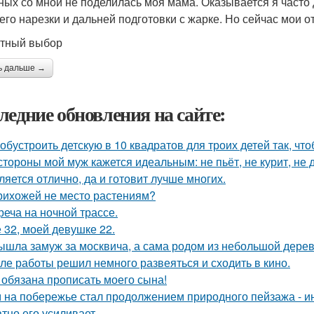
ных со мной не поделилась моя мама. Оказывается я часто
 его нарезки и дальней подготовки с жарке. Но сейчас мои 
тный выбор
ь дальше →
ледние обновления на сайте:
 обустроить детскую в 10 квадратов для троих детей так, чт
стороны мой муж кажется идеальным: не пьёт, не курит, не 
ляется отлично, да и готовит лучше многих.
рихожей не место растениям?
реча на ночной трассе.
 32, моей девушке 22.
ышла замуж за москвича, а сама родом из небольшой дерев
ле работы решил немного развеяться и сходить в кино.
 обязана прописать моего сына!
 на побережье стал продолжением природного пейзажа - инт
атно его усиливает.