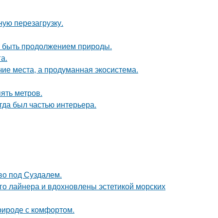
ую перезагрузку.
ет быть продолжением природы.
а.
чие места, а продуманная экосистема.
ять метров.
егда был частью интерьера.
ово под Суздалем.
го лайнера и вдохновлены эстетикой морских
природе с комфортом.