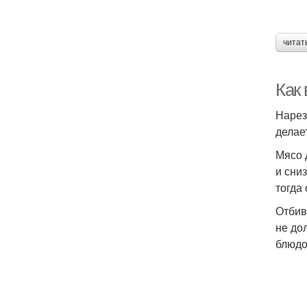
читат
Как
Нарез
делае
Мясо 
и сни
тогда 
Отбив
не до
блюдо