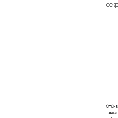
сек
Отбив
также