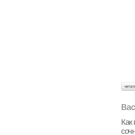
читат
Вас
Как
соч