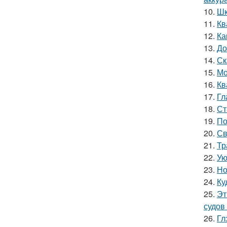
10.
Шк
11.
Кв
12.
Ка
13.
До
14.
Ск
15.
Мо
16.
Кв
17.
Гл
18.
Ст
19.
По
20.
Св
21.
Тр
22.
Ую
23.
Но
24.
Ку
25.
Эт
судов
26.
Гл