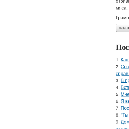
отбив
мяса,
Грамо
читат
Пос
1.
Как
2.
Со 
справ
3.
В п
4.
Вст
5.
Мне
6.
Я в
7.
Пос
8.
"Ты
9.
Дом
аккур