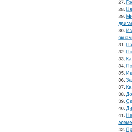
27.
Го
28.
Цв
29.
Ми
двига
30.
Из
окнам
31.
Па
32.
По
33.
Ка
34.
По
35.
Ид
36.
За
37.
Ка
38.
До
39.
Сд
40.
Ди
41.
Не
элеме
42.
Пр