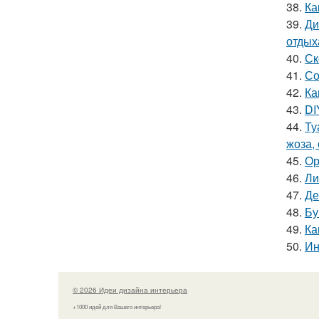
38.
Ка
39.
Ди
отдых
40.
Ск
41.
Со
42.
Ка
43.
DI
44.
Ту
жоза,
45.
Ор
46.
Ли
47.
Де
48.
Бу
49.
Ка
50.
Ин
© 2026 Идеи дизайна интерьера
+1000 идей для Вашего интерьера!