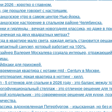
ни 2026 - коротко о главном.
, где прошлое говорит с настоящим.
анцузское утро в самом центре Нью-йорка.
анцузское настроение в спальном районе Челябинска.
нки и гирлянды - вечная новогодняя классика, но даже в п
ачечная на двух квадратных метрах?
гда в квартире мало света, каждая деталь становится реша
мпактный санузел, который работает на 100%.
зайнер Валерия Москалева создала интерьер, отражающий 
чицы.
йфхаки для прихожей.
временная квартира с нотами mid - Century в Москве.
етотерапия: яркая квартира в ноттинг - хилл.
п - 5 оттенков для спальни в 2026 году - это баланс между
огофункциональный стеллаж - это отличное решение для тех,
хой холодильник - это современное решение для кухни, по
ричества.
ассика, вдохновленная Петербургом, - изысканная, но без 