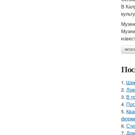
В Кал
культ
Музеи
Музеи
извес
читат
Пос
1.
Шик
2.
Лов
3.
В т
4.
Пос
5.
Ква
форми
6.
Сти
7.
Дом