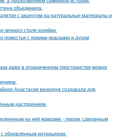
ом, а продолжением семейной истории.
эттена объединила.
алитре с акцентом на натуральные материалы и
и личного стиля хозяйки.
о поместья с яркими красками и духом
 как даже в ограниченном пространстве можно
оением.
зайнер Анастасия венедчук создавала для
чённым настроением.
иклеенным на неё макраме - пером, сделанным
ь с обновлённым интерьером.