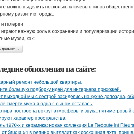
уге можно выделить несколько ключевых типов общественн
урному развитию города.
 и галереи
 играют важную роль в сохранении и популяризации истории
тные музеи, как:
ь дальше →
ледние обновления на сайте:
арный ремонт небольшой квартиры.
ите большую подборку идей для интерьера прихожей.
от выходной мы с сестрой засиделись на кухне допоздна, об
ле смерти мужа я одна с сыном осталась.
ртира построена вокруг атмосферы и звука: пятиметровый 
руют характер пространства.
ль 1970-х и керамика: новая коллекция La Redoute Int Rieurs
 от Studia 54 в репино выглядит как роскошная яхта, приш