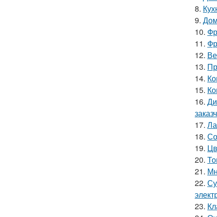
8.
Кух
9.
Дом
10.
Фр
11.
Фр
12.
Ве
13.
Пр
14.
Ко
15.
Ко
16.
Ди
заказ
17.
Ла
18.
Со
19.
Цв
20.
То
21.
Мн
22.
Су
элект
23.
Кл