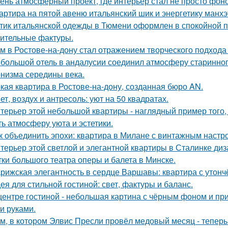
ень атмосферный проект, где интерьер стал не просто фон
артира на пятой авеню итальянский шик и энергетику манх
тик итальянской одежды в Тюмени оформлен в спокойной п
ительные фактуры.
м в Ростове-на-дону стал отражением творческого подхода 
большой отель в андалусии соединил атмосферу старинног
низма середины века.
кая квартира в Ростове-на-дону, созданная бюро AN.
ет, воздух и антресоль: уют на 50 квадратах.
терьер этой небольшой квартиры - наглядный пример того,
ть атмосферу уюта и эстетики.
к объединить эпохи: квартира в Милане с винтажным настр
терьер этой светлой и элегантной квартиры в Сталинке ди
тки большого театра оперы и балета в Минске.
рижская элегантность в сердце Варшавы: квартира с утон
ея для стильной гостиной: свет, фактуры и баланс.
центре гостиной - небольшая картина с чёрным фоном и пр
и руками.
м, в котором Элвис Пресли провёл медовый месяц - тепер