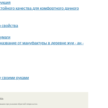
рукция
стойного качества для комфортного дачного
о свойства
бумаги
название от мануфактуры в деревне жуи - ан -
у своими руками
язь
решено при указании обратной гиперссылки.