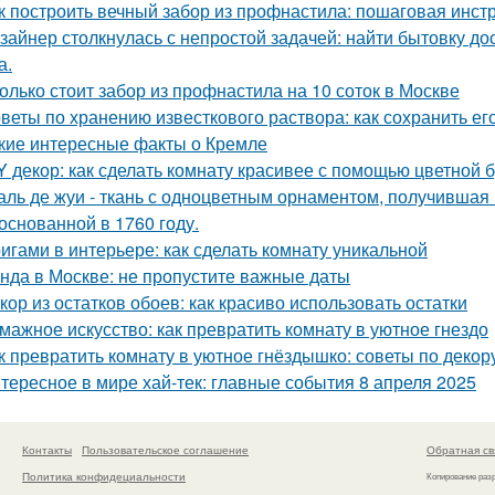
к построить вечный забор из профнастила: пошаговая инст
зайнер столкнулась с непростой задачей: найти бытовку до
а.
олько стоит забор из профнастила на 10 соток в Москве
веты по хранению известкового раствора: как сохранить ег
кие интересные факты о Кремле
Y декор: как сделать комнату красивее с помощью цветной 
аль де жуи - ткань с одноцветным орнаментом, получившая 
 основанной в 1760 году.
игами в интерьере: как сделать комнату уникальной
нда в Москве: не пропустите важные даты
кор из остатков обоев: как красиво использовать остатки
мажное искусство: как превратить комнату в уютное гнездо
к превратить комнату в уютное гнёздышко: советы по декор
тересное в мире хай-тек: главные события 8 апреля 2025
Контакты
Пользовательское соглашение
Обратная св
Политика конфидециальности
Копирование раз