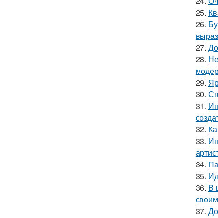
24.
Оч
25.
Кв
26.
Бу
выраз
27.
До
28.
Не
модер
29.
Яр
30.
Св
31.
Ин
созда
32.
Ка
33.
Ин
артис
34.
Па
35.
Ид
36.
В 
своим
37.
До