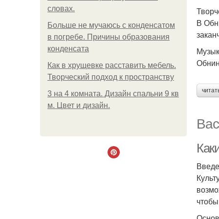
словах.
Творч
В Обн
Больше не мучаюсь с конденсатом
закан
в погребе. Причины образования
конденсата
Музык
Обнин
Как в хрущевке расставить мебель.
Творческий подход к пространству
читат
3 на 4 комната. Дизайн спальни 9 кв
м. Цвет и дизайн.
Вас
Как
Введ
Культ
возмо
чтобы
Основ