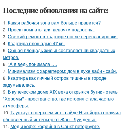
Последние обновления на сайте:
1.
Какая рабочая зона вам больше нравится?
2.
Проект комнаты для девочкм подростка.
3.
Свежий ремонт в квартире после перепланировки.
4.
Квартира площадью 47 кв.
5.
Общая площадь жилья составляет 45 квадратных
метров.
6.
"А я ведь понимала ….
7.
Минимализм с характером: дом в духе ваби - саби.
8.
Квартира как личный остров тишины в городе
задумывалась.
9.
В купеческом доме XIX века открылся бутик - отель
"Хоромы" - пространство, где история стала частью
атмосферы.
10.
Таунхаус в верхнем ист - сайде Нью-йорка получил
обновлённый интерьер от Жан - Луи деньо.
11.
Мёд и кофе: кофейня в Санкт-петербурге.