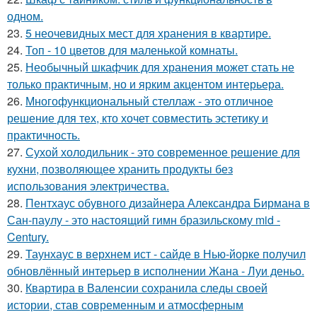
одном.
23.
5 неочевидных мест для хранения в квартире.
24.
Топ - 10 цветов для маленькой комнаты.
25.
Необычный шкафчик для хранения может стать не
только практичным, но и ярким акцентом интерьера.
26.
Многофункциональный стеллаж - это отличное
решение для тех, кто хочет совместить эстетику и
практичность.
27.
Сухой холодильник - это современное решение для
кухни, позволяющее хранить продукты без
использования электричества.
28.
Пентхаус обувного дизайнера Александра Бирмана в
Сан-паулу - это настоящий гимн бразильскому mid -
Century.
29.
Таунхаус в верхнем ист - сайде в Нью-йорке получил
обновлённый интерьер в исполнении Жана - Луи деньо.
30.
Квартира в Валенсии сохранила следы своей
истории, став современным и атмосферным