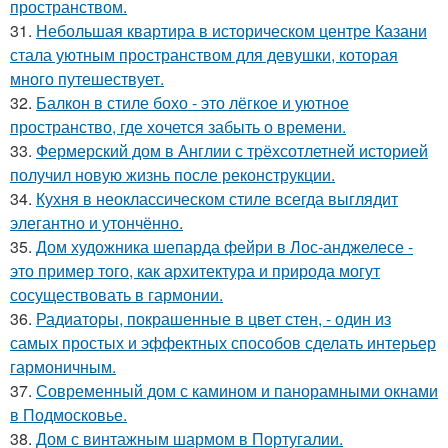
пространством.
31.
Небольшая квартира в историческом центре Казани
стала уютным пространством для девушки, которая
много путешествует.
32.
Балкон в стиле бохо - это лёгкое и уютное
пространство, где хочется забыть о времени.
33.
Фермерский дом в Англии с трёхсотлетней историей
получил новую жизнь после реконструкции.
34.
Кухня в неоклассическом стиле всегда выглядит
элегантно и утончённо.
35.
Дом художника шепарда фейри в Лос-анджелесе -
это пример того, как архитектура и природа могут
сосуществовать в гармонии.
36.
Радиаторы, покрашенные в цвет стен, - один из
самых простых и эффектных способов сделать интерьер
гармоничным.
37.
Современный дом с камином и панорамными окнами
в Подмосковье.
38.
Дом с винтажным шармом в Португалии.