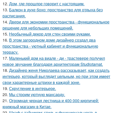
12.
Дом, где прошлое говорит с настоящим.
13.
Балкон в духе бохо: пространство для отдыха без
расписания.
14.
Двери для экономии пространства - функциональное
решение для небольших помещений.
15.
Необычный декор для стен своими руками.
16.
В этом загородном доме дизайнер создал два
пространства - уютный кабинет и функциональную
террасу.
17.
Маленький дом на виале - ди - трастевере получил
новое звучание благодаря архитекторам Studiotamat.
18.
Дизайнер женя Николаева рассказывает, как создать
интерьер, который выглядит цельным, но при этом имеет
свои характерные штрихи в каждой зоне.
19.
Скругление в интерьере.
20.
Мы строим уютную мансарду.
21.
Огромная черная лестница и 400 000 кирпичей:
книжный магазин в Китае.
22.
Шкаф с тайником: стиль и функциональность в