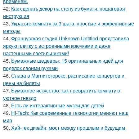
временем.
42.
Как сделать декор на стену из бумаги: пошаговая
инструкция
43.
Украсьте комнату за 3 шага: простые и эффективные
методы
44.
Французская студия Unknown Untitled представила
яркую плитку с встроенными крючками и даже
настенными светильниками!
45.
Бумажные шедевры: 15 оригинальных идей для
поделок своими руками
46.
Слава в Магнитогорске: расписание концертов и
цены на билеты
47.
Бумажное искусство: как превратить комнату в
уютное гнездо
48.
Есть ли интерактивные музеи для детей
49.
Hi-Tech: Как современные технологии меняют наш
мир
50.
Хай-тек дизайн: мост между прошлым и будущим