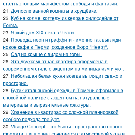
стал настоящим манифестом свободы и фантазии.
21.
До/после ванной комнаты в хрущёвке.
22.
Куб на холме: коттедж из кедра в хиллсдейле от
Forma.
23.
Яркий дом XIX века в Челси.
24.
Провода, неон и граффити - именно так выглядит
новое кафе в Перми, созданное бюро "Неарт".
25.
Сад на крыше с видом на горы.
26.
Эта двухкомнатная квартира оформлена в
современном стиле с акцентом на минимализм и уют.
27.
Небольшая белая кухня всегда выглядит свежо и
просторно.
28.
Бутик итальянской одежды в Тюмени оформлен в
спокойной палитре с акцентом на натуральные
материалы и выразительные фактуры.
29.
Хранение в квартирах со сложной планировкой
особого подхода требует.
30.
Visage Concept - это бьюти - пространство нового
формата, где шопинг сочетается с атмосферой уюта и