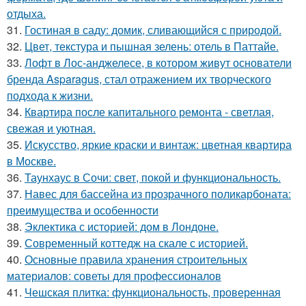
отдыха.
31.
Гостиная в саду: домик, сливающийся с природой.
32.
Цвет, текстура и пышная зелень: отель в Паттайе.
33.
Лофт в Лос-анджелесе, в котором живут основатели
бренда Asparagus, стал отражением их творческого
подхода к жизни.
34.
Квартира после капитального ремонта - светлая,
свежая и уютная.
35.
Искусство, яркие краски и винтаж: цветная квартира
в Москве.
36.
Таунхаус в Сочи: свет, покой и функциональность.
37.
Навес для бассейна из прозрачного поликарбоната:
преимущества и особенности
38.
Эклектика с историей: дом в Лондоне.
39.
Современный коттедж на скале с историей.
40.
Основные правила хранения строительных
материалов: советы для профессионалов
41.
Чешская плитка: функциональность, проверенная