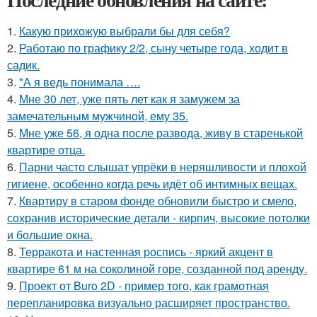
1.
Какую прихожую выбрали бы для себя?
2.
Работаю по графику 2/2, сыну четыре года, ходит в
садик.
3.
"А я ведь понимала ….
4.
Мне 30 лет, уже пять лет как я замужем за
замечательным мужчиной, ему 35.
5.
Мне уже 56, я одна после развода, живу в старенькой
квартире отца.
6.
Парни часто слышат упрёки в неряшливости и плохой
гигиене, особенно когда речь идёт об интимных вещах.
7.
Квартиру в старом фонде обновили быстро и смело,
сохранив исторические детали - кирпич, высокие потолки
и большие окна.
8.
Терракота и настенная роспись - яркий акцент в
квартире 61 м на соколиной горе, созданной под аренду.
9.
Проект от Buro 2D - пример того, как грамотная
перепланировка визуально расширяет пространство.