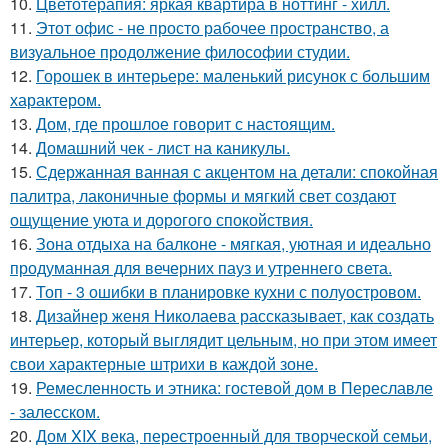
10.
Цветотерапия: яркая квартира в ноттинг - хилл.
11.
Этот офис - не просто рабочее пространство, а
визуальное продолжение философии студии.
12.
Горошек в интерьере: маленький рисунок с большим
характером.
13.
Дом, где прошлое говорит с настоящим.
14.
Домашний чек - лист на каникулы.
15.
Сдержанная ванная с акцентом на детали: спокойная
палитра, лаконичные формы и мягкий свет создают
ощущение уюта и дорогого спокойствия.
16.
Зона отдыха на балконе - мягкая, уютная и идеально
продуманная для вечерних пауз и утреннего света.
17.
Топ - 3 ошибки в планировке кухни с полуостровом.
18.
Дизайнер женя Николаева рассказывает, как создать
интерьер, который выглядит цельным, но при этом имеет
свои характерные штрихи в каждой зоне.
19.
Ремесленность и этника: гостевой дом в Переславле
- залесском.
20.
Дом XIX века, перестроенный для творческой семьи,