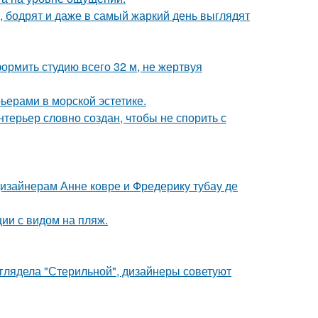
, бодрят и даже в самый жаркий день выглядят
ормить студию всего 32 м, не жертвуя
ьерами в морской эстетике.
терьер словно создан, чтобы не спорить с
дизайнерам Анне ковре и Фредерику тубау де
ии с видом на пляж.
ыглядела "Стерильной", дизайнеры советуют