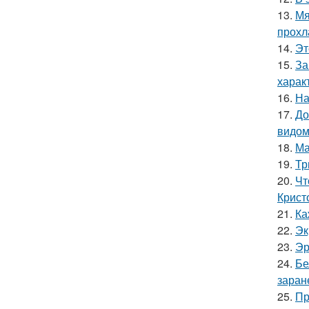
13.
Мя
прохл
14.
Эт
15.
За
харак
16.
На
17.
До
видом
18.
Ма
19.
Тр
20.
Чт
Крист
21.
Ка
22.
Эк
23.
Эр
24.
Бе
заран
25.
Пр