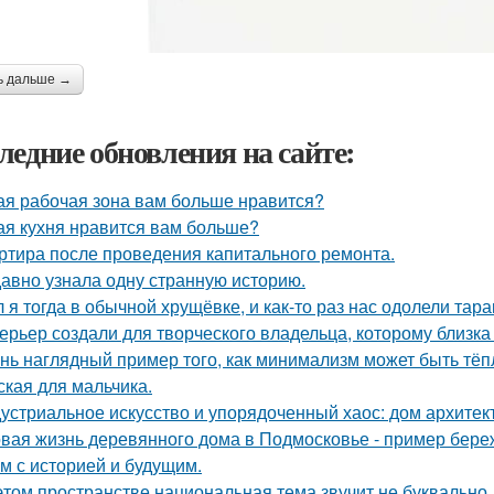
ь дальше →
ледние обновления на сайте:
ая рабочая зона вам больше нравится?
ая кухня нравится вам больше?
ртира после проведения капитального ремонта.
авно узнала одну странную историю.
 я тогда в обычной хрущёвке, и как-то раз нас одолели тара
ерьер создали для творческого владельца, которому близка
нь наглядный пример того, как минимализм может быть тё
ская для мальчика.
устриальное искусство и упорядоченный хаос: дом архите
вая жизнь деревянного дома в Подмосковье - пример береж
м с историей и будущим.
этом пространстве национальная тема звучит не буквально,