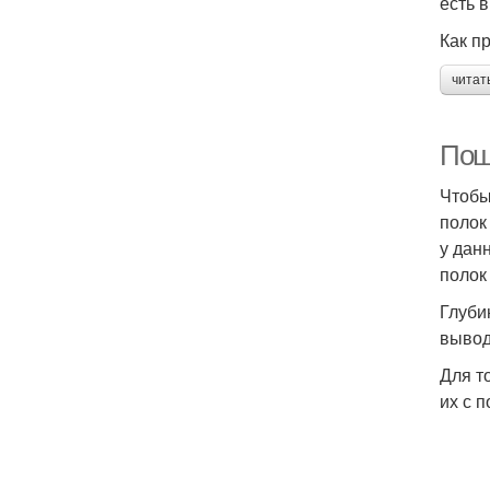
есть 
Как п
читат
Пош
Чтобы
полок
у дан
полок
Глуби
вывод
Для т
их с 