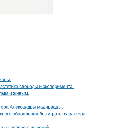
каны.
 эстетика свободы и эксперимента.
плым и живым.
ктора Александры мадираццы.
ного обновления без утраты характера.
 а на уровне ощущений.