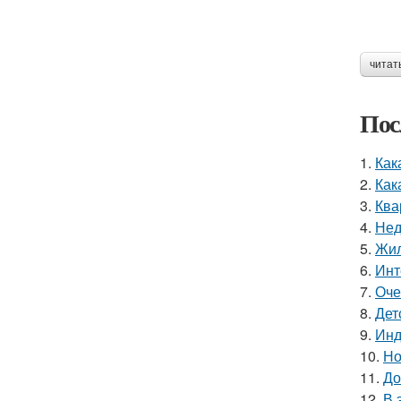
читат
Пос
1.
Как
2.
Как
3.
Ква
4.
Нед
5.
Жил
6.
Инт
7.
Оче
8.
Дет
9.
Инд
10.
Но
11.
До
12.
В 