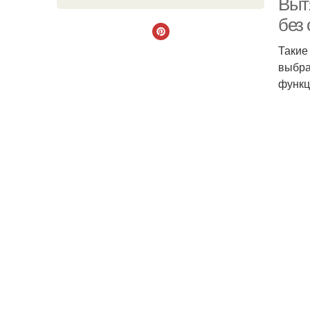
Выт
без
Такие
выбра
функц