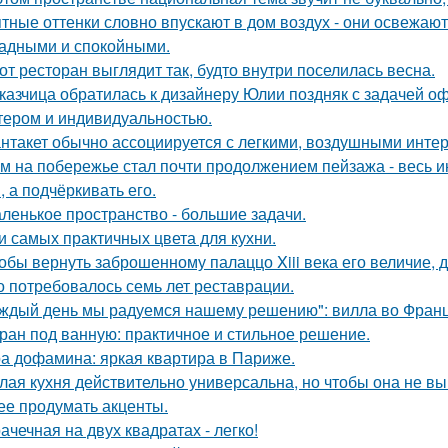
тные оттенки словно впускают в дом воздух - они освежают
адными и спокойными.
от ресторан выглядит так, будто внутри поселилась весна.
казчица обратилась к дизайнеру Юлии поздняк с задачей оф
тером и индивидуальностью.
нтакет обычно ассоциируется с легкими, воздушными интер
м на побережье стал почти продолжением пейзажа - весь ин
, а подчёркивать его.
ленькое пространство - большие задачи.
и самых практичных цвета для кухни.
обы вернуть заброшенному палаццо Xiii века его величие, 
о потребовалось семь лет реставрации.
ждый день мы радуемся нашему решению": вилла во Франц
ран под ванную: практичное и стильное решение.
а дофамина: яркая квартира в Париже.
лая кухня действительно универсальна, но чтобы она не в
ее продумать акценты.
ачечная на двух квадратах - легко!