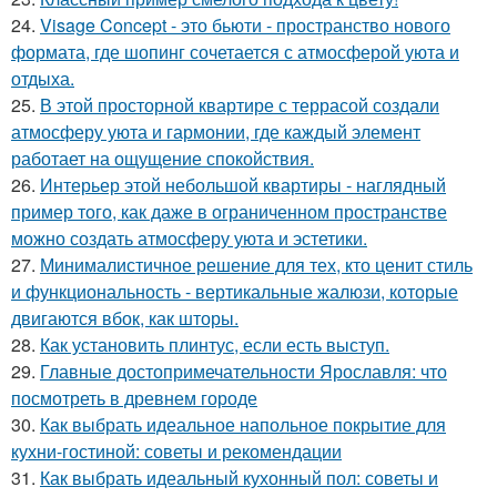
24.
Visage Concept - это бьюти - пространство нового
формата, где шопинг сочетается с атмосферой уюта и
отдыха.
25.
В этой просторной квартире с террасой создали
атмосферу уюта и гармонии, где каждый элемент
работает на ощущение спокойствия.
26.
Интерьер этой небольшой квартиры - наглядный
пример того, как даже в ограниченном пространстве
можно создать атмосферу уюта и эстетики.
27.
Минималистичное решение для тех, кто ценит стиль
и функциональность - вертикальные жалюзи, которые
двигаются вбок, как шторы.
28.
Как установить плинтус, если есть выступ.
29.
Главные достопримечательности Ярославля: что
посмотреть в древнем городе
30.
Как выбрать идеальное напольное покрытие для
кухни-гостиной: советы и рекомендации
31.
Как выбрать идеальный кухонный пол: советы и