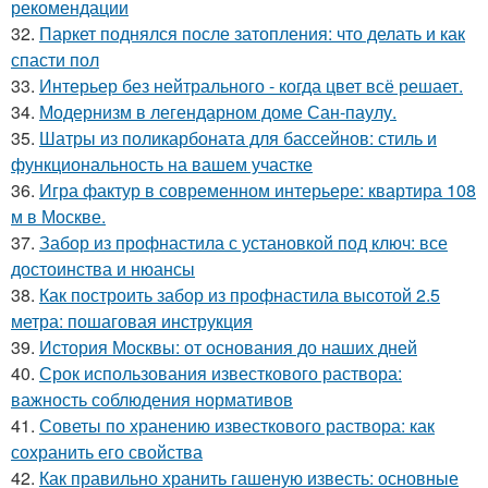
рекомендации
32.
Паркет поднялся после затопления: что делать и как
спасти пол
33.
Интерьер без нейтрального - когда цвет всё решает.
34.
Модернизм в легендарном доме Сан-паулу.
35.
Шатры из поликарбоната для бассейнов: стиль и
функциональность на вашем участке
36.
Игра фактур в современном интерьере: квартира 108
м в Москве.
37.
Забор из профнастила с установкой под ключ: все
достоинства и нюансы
38.
Как построить забор из профнастила высотой 2.5
метра: пошаговая инструкция
39.
История Москвы: от основания до наших дней
40.
Срок использования известкового раствора:
важность соблюдения нормативов
41.
Советы по хранению известкового раствора: как
сохранить его свойства
42.
Как правильно хранить гашеную известь: основные