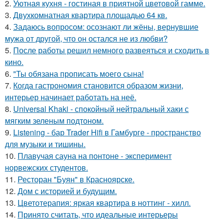
2.
Уютная кухня - гостиная в приятной цветовой гамме.
3.
Двухкомнатная квартира площадью 64 кв.
4.
Задаюсь вопросом: осознают ли жёны, вернувшие
мужа от другой, что он остался не из любви?
5.
После работы решил немного развеяться и сходить в
кино.
6.
"Ты обязана прописать моего сына!
7.
Когда гастрономия становится образом жизни,
интерьер начинает работать на неё.
8.
Universal Khaki - спокойный нейтральный хаки с
мягким зеленым подтоном.
9.
Listening - бар Trader Hifi в Гамбурге - пространство
для музыки и тишины.
10.
Плавучая сауна на понтоне - эксперимент
норвежских студентов.
11.
Ресторан "Буян" в Красноярске.
12.
Дом с историей и будущим.
13.
Цветотерапия: яркая квартира в ноттинг - хилл.
14.
Принято считать, что идеальные интерьеры