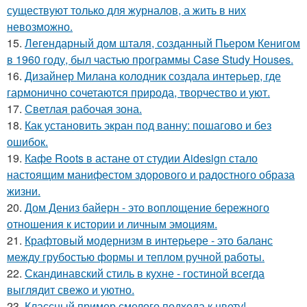
существуют только для журналов, а жить в них
невозможно.
15.
Легендарный дом шталя, созданный Пьером Кенигом
в 1960 году, был частью программы Case Study Houses.
16.
Дизайнер Милана колодник создала интерьер, где
гармонично сочетаются природа, творчество и уют.
17.
Светлая рабочая зона.
18.
Как установить экран под ванну: пошагово и без
ошибок.
19.
Кафе Roots в астане от студии Aidesign стало
настоящим манифестом здорового и радостного образа
жизни.
20.
Дом Дениз байерн - это воплощение бережного
отношения к истории и личным эмоциям.
21.
Крафтовый модернизм в интерьере - это баланс
между грубостью формы и теплом ручной работы.
22.
Скандинавский стиль в кухне - гостиной всегда
выглядит свежо и уютно.
23.
Классный пример смелого подхода к цвету!