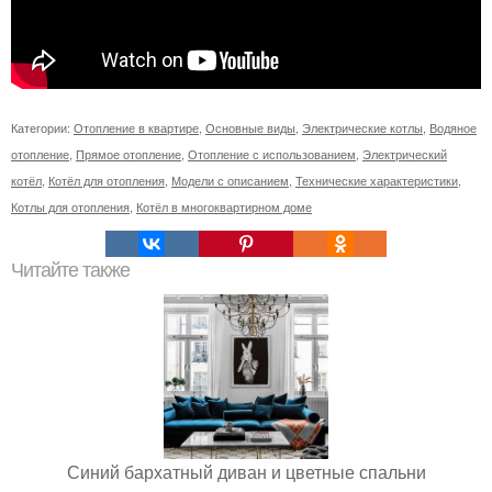
Категории:
Отопление в квартире
,
Основные виды
,
Электрические котлы
,
Водяное
отопление
,
Прямое отопление
,
Отопление с использованием
,
Электрический
котёл
,
Котёл для отопления
,
Модели с описанием
,
Технические характеристики
,
Котлы для отопления
,
Котёл в многоквартирном доме
Читайте также
Синий бархатный диван и цветные спальни