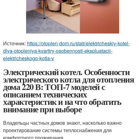
Источник:
https://otoplen-dom.ru/stati/elektricheskiy-kotel-
dlya-otopleniya-kvartiry-osobennosti-ekspluatacii-
elektricheskogo-kotla-v
Электрический котел. Особенности
электрического котла для отопления
дома 220 В: ТОП-7 моделей с
описанием технических
характеристик и на что обратить
внимание при выборе
Владельцы частных домов знают, насколько важно
проектирование системы теплоснабжения для
комфортного проживания.