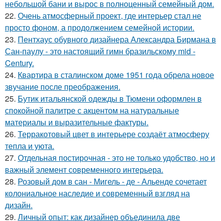
небольшой бани и вырос в полноценный семейный дом.
22.
Очень атмосферный проект, где интерьер стал не
просто фоном, а продолжением семейной истории.
23.
Пентхаус обувного дизайнера Александра Бирмана в
Сан-паулу - это настоящий гимн бразильскому mid -
Century.
24.
Квартира в сталинском доме 1951 года обрела новое
звучание после преображения.
25.
Бутик итальянской одежды в Тюмени оформлен в
спокойной палитре с акцентом на натуральные
материалы и выразительные фактуры.
26.
Терракотовый цвет в интерьере создаёт атмосферу
тепла и уюта.
27.
Отдельная постирочная - это не только удобство, но и
важный элемент современного интерьера.
28.
Розовый дом в сан - Мигель - де - Альенде сочетает
колониальное наследие и современный взгляд на
дизайн.
29.
Личный опыт: как дизайнер объединила две