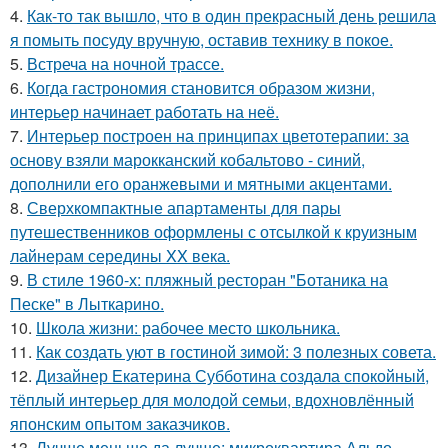
4.
Как-то так вышло, что в один прекрасный день решила
я помыть посуду вручную, оставив технику в покое.
5.
Встреча на ночной трассе.
6.
Когда гастрономия становится образом жизни,
интерьер начинает работать на неё.
7.
Интерьер построен на принципах цветотерапии: за
основу взяли марокканский кобальтово - синий,
дополнили его оранжевыми и мятными акцентами.
8.
Сверхкомпактные апартаменты для пары
путешественников оформлены с отсылкой к круизным
лайнерам середины XX века.
9.
В стиле 1960-х: пляжный ресторан "Ботаника на
Песке" в Лыткарино.
10.
Школа жизни: рабочее место школьника.
11.
Как создать уют в гостиной зимой: 3 полезных совета.
12.
Дизайнер Екатерина Субботина создала спокойный,
тёплый интерьер для молодой семьи, вдохновлённый
японским опытом заказчиков.
13.
Лучше меньше да лучше: микроквартира Альдо