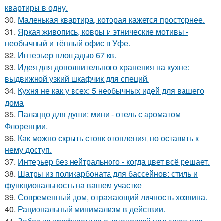
квартиры в одну.
30.
Маленькая квартира, которая кажется просторнее.
31.
Яркая живопись, ковры и этнические мотивы -
необычный и тёплый офис в Уфе.
32.
Интерьер площадью 67 кв.
33.
Идея для дополнительного хранения на кухне:
выдвижной узкий шкафчик для специй.
34.
Кухня не как у всех: 5 необычных идей для вашего
дома
35.
Палаццо для души: мини - отель с ароматом
Флоренции.
36.
Как можно скрыть стояк отопления, но оставить к
нему доступ.
37.
Интерьер без нейтрального - когда цвет всё решает.
38.
Шатры из поликарбоната для бассейнов: стиль и
функциональность на вашем участке
39.
Современный дом, отражающий личность хозяина.
40.
Рациональный минимализм в действии.
41.
Забор из профнастила с установкой под ключ: все