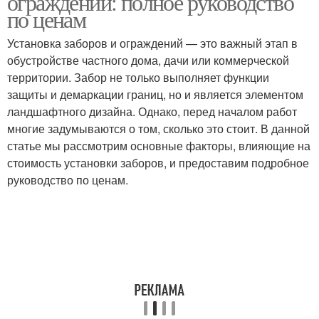
ограждений: полное руководство
по ценам
Установка заборов и ограждений — это важный этап в
Забор из
обустройстве частного дома, дачи или коммерческой
Железные заборы
металлического
территории. Забор не только выполняет функции
евроштакетника
защиты и демаркации границ, но и является элементом
ландшафтного дизайна. Однако, перед началом работ
многие задумываются о том, сколько это стоит. В данной
Забор из
Забор из профнастила
статье мы рассмотрим основные факторы, влияющие на
евроштакетника
стоимость установки заборов, и предоставим подробное
руководство по ценам.
Заборы из сетки
Заборы из дерева
Недорогие заборы