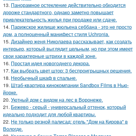
13.
Панорамное остекление действительно обходится
дороже стандартного, однако заметно повышает
привлекательность жилья при продаже или сдаче.
14.
Парижское жилище жюльена себбана - это не просто
дом, а полноценный манифест стиля Uchronia.
15.
Дизайнер женя Николаева рассказывает, как создать
интерьер, который выглядит цельным, но при этом имеет
свои характерные штрихи в каждой зоне.
16.
Простая идея новогоднего декора.
17.
Как выбрать цвет штор: 3 беспроигрышных решения.
18.
Необычный шкаф в спальне.
19.
Штаб-квартира кинокомпании Sandbox Films в Нью-
йорке.
20.
Уютный дом с видом на лес в Воронеже.
21.
Бежево - серый - универсальный оттенок, который
идеально подходит для любой квартиры.
22.
Не только резной палисад: отель "Дом на Кирова" в
Вологде.