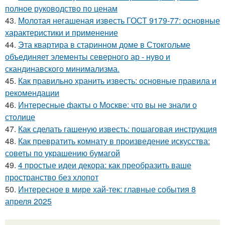
полное руководство по ценам
43.
Молотая негашеная известь ГОСТ 9179-77: основные
характеристики и применение
44.
Эта квартира в старинном доме в Стокгольме
объединяет элементы северного ар - нуво и
скандинавского минимализма.
45.
Как правильно хранить известь: основные правила и
рекомендации
46.
Интересные факты о Москве: что вы не знали о
столице
47.
Как сделать гашеную известь: пошаговая инструкция
48.
Как превратить комнату в произведение искусства:
советы по украшению бумагой
49.
4 простые идеи декора: как преобразить ваше
пространство без хлопот
50.
Интересное в мире хай-тек: главные события 8
апреля 2025