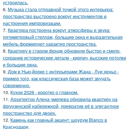
устроилась.
6.
Музыка стала отправной точкой этого интерьера:
пространство выстроено вокруг инструментов и
настроения импровизации.
7.
Квартира построена вокруг атмосферы и звука:
пятиметровый стеллаж, большие окна и выразительная
мебель формируют характер пространства.
8.
Квартиру в старом фонде обновили быстро и смело,
сохранив исторические детали - кирпич, высокие потолки
и большие окна.
9.
Дом в Нью-йорке с интерьерами Жана - Луи деньо -
пример того, как классическая база может звучать
современно.
10.
Кухни 2026 - коротко о главном.
11.
Архитектор Алена чмелева обновила квартиру на
фрунзенской набережной, превратив её в элегантное
пространство для двоих.
12.
Камень как главный акцент: шоурум Blanco в
Краснодаре.