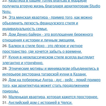
23.
Квартира в башне Torres Blancas в Мадриде
получила вторую жизнь благодаря архитекторам Studio
Noju.
24.
Эта минская квартира - пример того, как можно
объединить легкость французского стиля и
индивидуальность семьи.
25.
Дом Дениз байерн - это воплощение бережного
отношения к истории и личным эмоциям.
26.
Балкон в стиле бохо - это лёгкое и уютное
пространство, где хочется забыть о времени.
27.
Кухня в неоклассическом стиле всегда выглядит
элегантно и утончённо.
28.
Этнические мотивы и минимализм объединились в
интерьере ресторана татарской кухни в Казани.
29.
Дом на побережье Ангра - дус - рейс - яркий пример
того, как архитектура может стать продолжением
природы.
30.
Маленькая квартира, которая кажется просторнее.
31.
Английский дом с историей в Челси.