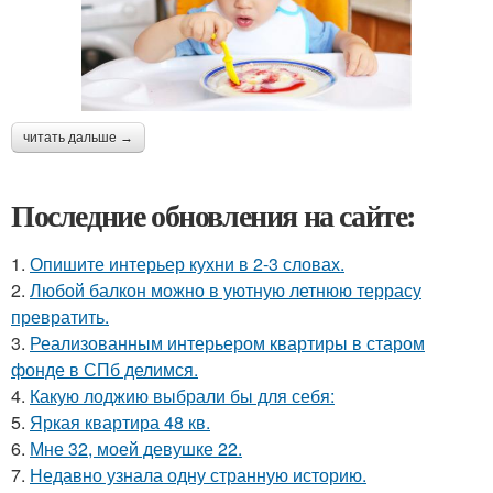
читать дальше →
Последние обновления на сайте:
1.
Опишите интерьер кухни в 2-3 словах.
2.
Любой балкон можно в уютную летнюю террасу
превратить.
3.
Реализованным интерьером квартиры в старом
фонде в СПб делимся.
4.
Какую лоджию выбрали бы для себя:
5.
Яркая квартира 48 кв.
6.
Мне 32, моей девушке 22.
7.
Недавно узнала одну странную историю.