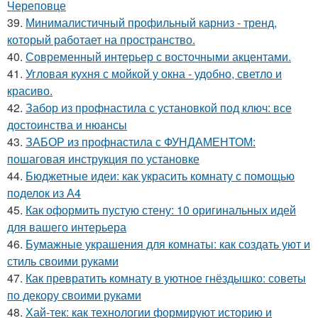
Череповце
39.
Минималистичный профильный карниз - тренд,
который работает на пространство.
40.
Современный интерьер с восточными акцентами.
41.
Угловая кухня с мойкой у окна - удобно, светло и
красиво.
42.
Забор из профнастила с установкой под ключ: все
достоинства и нюансы
43.
ЗАБОР из профнастила с ФУНДАМЕНТОМ:
пошаговая инструкция по установке
44.
Бюджетные идеи: как украсить комнату с помощью
поделок из А4
45.
Как оформить пустую стену: 10 оригинальных идей
для вашего интерьера
46.
Бумажные украшения для комнаты: как создать уют и
стиль своими руками
47.
Как превратить комнату в уютное гнёздышко: советы
по декору своими руками
48.
Хай-тек: как технологии формируют историю и