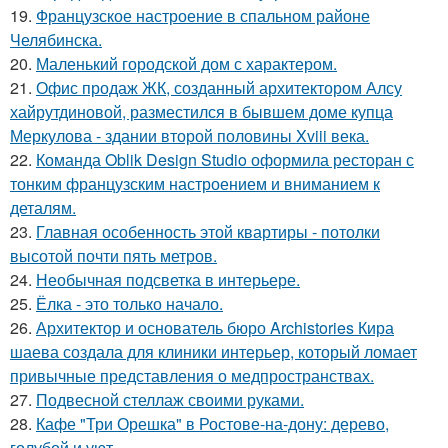
19.
Французское настроение в спальном районе
Челябинска.
20.
Маленький городской дом с характером.
21.
Офис продаж ЖК, созданный архитектором Алсу
хайрутдиновой, разместился в бывшем доме купца
Меркулова - здании второй половины Xviii века.
22.
Команда Oblik Design Studio оформила ресторан с
тонким французским настроением и вниманием к
деталям.
23.
Главная особенность этой квартиры - потолки
высотой почти пять метров.
24.
Необычная подсветка в интерьере.
25.
Ёлка - это только начало.
26.
Архитектор и основатель бюро Archistories Кира
шаева создала для клиники интерьер, который ломает
привычные представления о медпространствах.
27.
Подвесной стеллаж своими руками.
28.
Кафе "Три Орешка" в Ростове-на-дону: дерево,
голубой и уют.