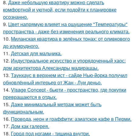
8.
Даже небольшую квартиру можно сделать
комфортной и уютной, если подойти к планировке
осознанно.
9.
Цвет напрямую влияет на ощущение "Температуры"
пространства - даже без изменения реального климата.
10.
Миланская квартира в зелёных тонах: от оливкового
до изумрудного.
11.
Детская для мальчика.
12.
Индустриальное искусство и упорядоченный хаос:
дом архитектора Александры мадираццы.
13.
Таунхаус в верхнем ист - сайде Нью-йорка получил
обновлённый интерьер от Жан - Луи деньо.
14.
Visage Concept - бьюти - пространство, где покупки
превращаются в отдых.
15.
Даже минимальный метраж может быть
функциональным.
16.
Провода, неон и граффити: азиатское кафе в Перми.
17.
Дом как галерея.
18.
Город под ногами - тишина внутри.