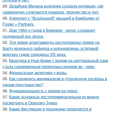
29.
Дизайнер Милана колодник создала интерьер, где
гармонично сочетаются природа, творчество и уют.
30.
Аэропорт с "Воздушной" крышей в Камбодже от
Foster + Partners.
31.
Дом 1950-х годов в Беверли - хиллс сохранил
подлинный дух эпохи.
32.
Эти яркие апартаменты расположены прямо на
борту круизного лайнера и вдохновлены эстетикой
морских судов середины XX века.
33.
Квартира в Нью-йорке с видом на центральный парк
стала современным переосмыслением ар - деко.
34.
Французская эклектика у воды.
35.
Как соединить минимализм и утонченную роскошь в
одном пространстве?
36.
Функциональность с видом на город.
37.
Какие основные достопримечательности можно
посмотреть в Орехово-Зуево
38.
Какие фестивали и праздники проводятся в