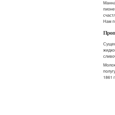
Манна
пионе
счаст
Нам п
Проп
Сущес
жидкос
сливоч
Молох
полуг
1861 г