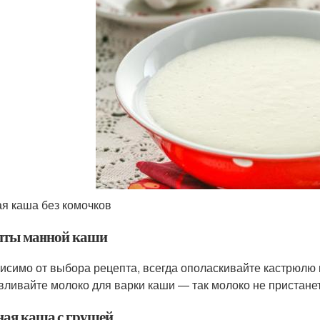
я каша без комочков
пты манной каши
исимо от выбора рецепта, всегда ополаскивайте кастрюлю 
 вливайте молоко для варки каши — так молоко не пристанет
ая каша с грушей