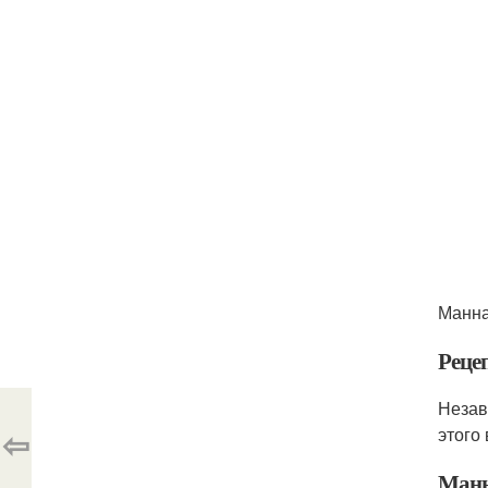
Манна
Реце
Незав
⇦
этого
Манн