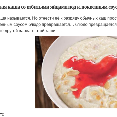
ая каша со взбитыми яйцами под клюквенным соу
аша называется. Но отнести её к разряду обычных каш прос
енным соусом блюдо превращается… блюдо превращается…
щё другой вариант этой каши —.
тс