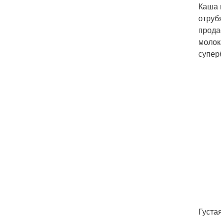
Каша 
отруб
прода
молок
супер
Густа