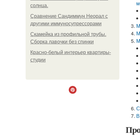
м
солнца.
Сравнение Сандиммун Неорал с
другими иммуносупрессорами
М
М
Скамейка из профильной трубы.
М
Сборка лавочки без спинки
Красно-белый интерьер квартиры-
студии
С
В
Про