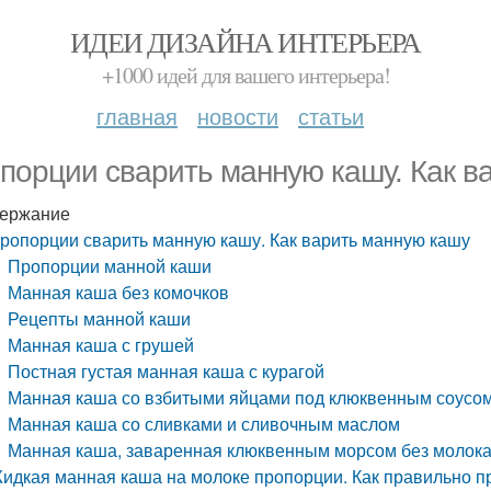
ИДЕИ ДИЗАЙНА ИНТЕРЬЕРА
+1000 идей для вашего интерьера!
главная
новости
статьи
порции сварить манную кашу. Как в
ержание
ропорции сварить манную кашу. Как варить манную кашу
Пропорции манной каши
Манная каша без комочков
Рецепты манной каши
Манная каша с грушей
Постная густая манная каша с курагой
Манная каша со взбитыми яйцами под клюквенным соусо
Манная каша со сливками и сливочным маслом
Манная каша, заваренная клюквенным морсом без молок
идкая манная каша на молоке пропорции. Как правильно пр