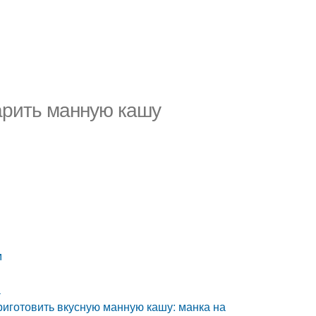
арить манную кашу
м
а
иготовить вкусную манную кашу: манка на