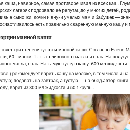
я каша, наверное, самая противоречивая из всех каш. Глум
рских лагерях подорвало её репутацию у многих детей, ро
ливые сыночки, дочки и внуки умелых мам и бабушек — зна
осчастливилось есть правильно сваренную манную кашу и м
орции манной каши
твует три степени густоты манной каши. Согласно Елене М
ти, 60 г манки, 1 ст. л. сливочного масла и соль. На полугуст
ного масла, соль. На самую густую кашу: 600 мл жидкости, 10
овец рекомендует варить кашу на молоке, в том числе и н
устую) подавать на завтрак, а густую — на обед.автор кни
оду, варит из 300 мл жидкости и 50 г крупы.