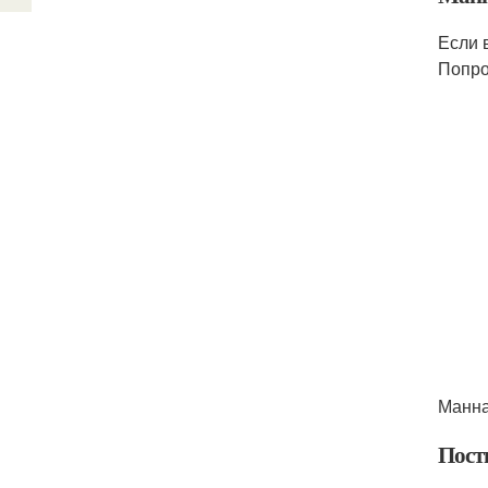
Если 
Попро
Манна
Пост