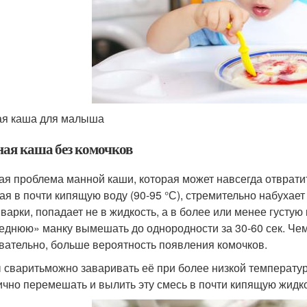
я каша для малыша
ая каша без комочков
ая проблема манной каши, которая может навсегда отвратит
ая в почти кипящую воду (90-95 °С), стремительно набухае
 варки, попадает не в жидкость, а в более или менее густую
еднюю» манку вымешать до однородности за 30-60 сек. Чем 
вательно, больше вероятность появления комочков.
 сваритьможно заваривать её при более низкой температуре
ично перемешать и вылить эту смесь в почти кипящую жидкос