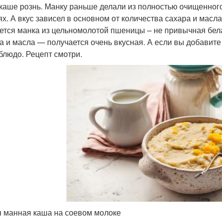
каше рознь. Манку раньше делали из полностью очищенног
ях. А вкус зависел в основном от количества сахара и масл
ется манка из цельномолотой пшеницы – не привычная бела
а и масла — получается очень вкусная. А если вы добавите 
блюдо. Рецепт смотри.
я манная каша на соевом молоке