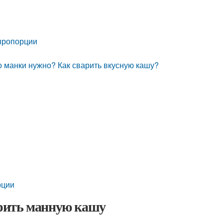
 пропорции
о манки нужно? Как сварить вкусную кашу?
рции
рить манную кашу