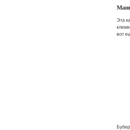
Манн
Эта к
клюкв
вот е
Бубер