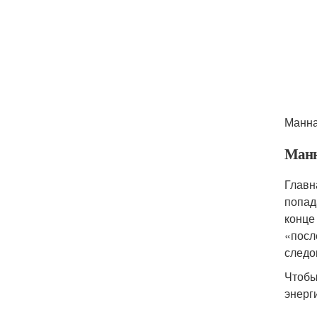
Манна
Манн
Главн
попад
конце
«посл
следо
Чтобы
энерг