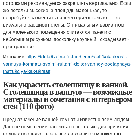
потолками рекомендуется закреплять вертикально. Если
же потолки высокие, а площадь маленькая, то
попробуйте разместить панели горизонтально — это
визуально расширит стены. Оптимальным вариантом
для маленького помещения считаются панели с
небольшим рисунком, поскольку крупный «скрадывает»
пространство.
Источник:
https://idei-dizajna.ru-land.com/stati/kak-ukrasit-
vannuyu-komnatu-svoimi-rukami-dekor-vannoy-poetapnaya-
instrukciya-kak-ukrasit
Как украсить столешницу в ванной.
Столешница в ванную — возможные
материалы и сочетания с интерьером
стен (110 фото)
Предназначение ванной комнаты известно всем людям.
Данное помещение рассчитано не только для принятия
водных процедур, здесь всегда хранится множество