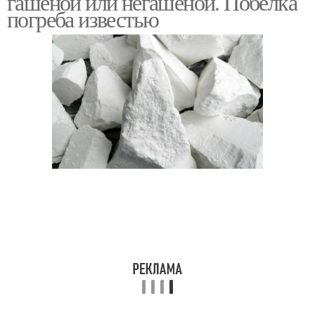
гашеной или негашеной. Побелка
погреба известью
Извести на огороде
Известь для огорода