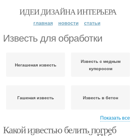
ИДЕИ ДИЗАЙНА ИНТЕРЬЕРА
главная
новости
статьи
Известь для обработки
Известь с медным
Негашеная известь
купоросом
Гашеная известь
Известь в бетон
Показать все
Какой известью белить погреб
Информация об
Известь от сорняков
извести