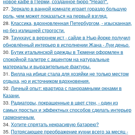
новое кафе в Перми, созданное бюро "Неарт".
27.
Зеркало в ванной комнате играет гораздо большую
роль, чем может показаться на первый взгляд.
28.
Классика, вдохновленная Петербургом, - изысканная,
но без излишней строгости.
29.
Таунхаус в верхнем ист - сайде в Нью-йорке получил
обновлённый интерьер в исполнении Жана - Луи деньо.
30.
Бутик итальянской одежды в Тюмени оформлен в
спокойной палитре с акцентом на натуральные
материалы и выразительные фактуры.
31.
Вилла на ибице стала для хозяйки не только местом
отдыха, но и источником вдохновения.
32.
Личный опыт: квартира с панорамными окнами в
Казани.
33.
Радиаторы, покрашенные в цвет стен, - один из
самых простых и эффектных способов сделать интерьер
гармоничным.
34.
Хотите спрятать некрасивую батарею?
35.
Потрясающее преображение кухни всего за месяц -