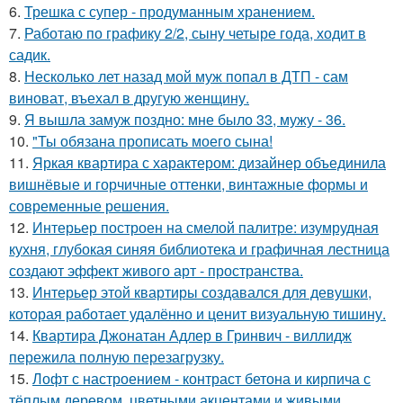
6.
Трешка с супер - продуманным хранением.
7.
Работаю по графику 2/2, сыну четыре года, ходит в
садик.
8.
Несколько лет назад мой муж попал в ДТП - сам
виноват, въехал в другую женщину.
9.
Я вышла замуж поздно: мне было 33, мужу - 36.
10.
"Ты обязана прописать моего сына!
11.
Яркая квартира с характером: дизайнер объединила
вишнёвые и горчичные оттенки, винтажные формы и
современные решения.
12.
Интерьер построен на смелой палитре: изумрудная
кухня, глубокая синяя библиотека и графичная лестница
создают эффект живого арт - пространства.
13.
Интерьер этой квартиры создавался для девушки,
которая работает удалённо и ценит визуальную тишину.
14.
Квартира Джонатан Адлер в Гринвич - виллидж
пережила полную перезагрузку.
15.
Лофт с настроением - контраст бетона и кирпича с
тёплым деревом, цветными акцентами и живыми