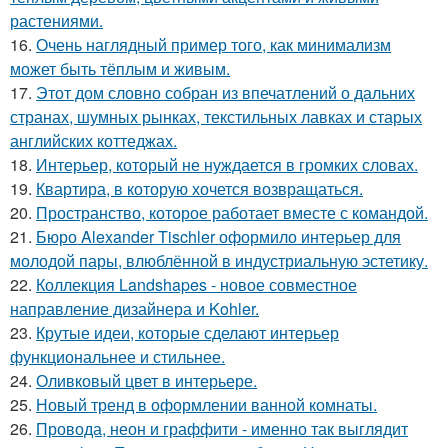
растениями.
16.
Очень наглядный пример того, как минимализм
может быть тёплым и живым.
17.
Этот дом словно собран из впечатлений о дальних
странах, шумных рынках, текстильных лавках и старых
английских коттеджах.
18.
Интерьер, который не нуждается в громких словах.
19.
Квартира, в которую хочется возвращаться.
20.
Пространство, которое работает вместе с командой.
21.
Бюро Alexander Tischler оформило интерьер для
молодой пары, влюблённой в индустриальную эстетику.
22.
Коллекция Landshapes - новое совместное
направление дизайнера и Kohler.
23.
Крутые идеи, которые сделают интерьер
функциональнее и стильнее.
24.
Оливковый цвет в интерьере.
25.
Новый тренд в оформлении ванной комнаты.
26.
Провода, неон и граффити - именно так выглядит