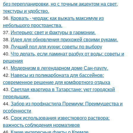
без перепланировки, но с точным акцентом на свет,
текстуры и удобство.
36.
Кровать - чердак: как выжать максимум из
небольшого пространства.
37.
Интерьер: свет и фактуры в гармонии.
38.
Идея для обновления прихожей своими руками.
39.
Лучший пол для кухни: советы по выбору
40.
Что делать, если ламинат разбух от воды: советы и
решения
41.
Модернизм в легендарном доме Сан-паулу.
42.
Навесы из поликарбоната для бассейнов:
современное решение для комфортного отдыха
43.
Светлая квартира в Татарстане: уют городской
передышки.
44.
Забор из профнастила Премиум: Преимущества и
особенности
45.
Срок использования известкового раствора:
важность соблюдения нормативов
46.
Какие интересные факты о Кремле