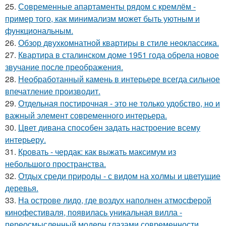
25.
Современные апартаменты рядом с кремлём -
пример того, как минимализм может быть уютным и
функциональным.
26.
Обзор двухкомнатной квартиры в стиле неоклассика.
27.
Квартира в сталинском доме 1951 года обрела новое
звучание после преображения.
28.
Необработанный камень в интерьере всегда сильное
впечатление производит.
29.
Отдельная постирочная - это не только удобство, но и
важный элемент современного интерьера.
30.
Цвет дивана способен задать настроение всему
интерьеру.
31.
Кровать - чердак: как выжать максимум из
небольшого пространства.
32.
Отдых среди природы - с видом на холмы и цветущие
деревья.
33.
На острове лидо, где воздух наполнен атмосферой
кинофестиваля, появилась уникальная вилла -
переосмысленный модерн глазами современности.