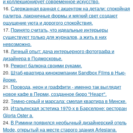
и коллекционирует современное искусство.
16.
Сдержанная ванная с акцентом на детали: спокойная
палитра, лаконичные формы и мягкий свет создают
ощущение уюта и дорогого спокойствия.
17.
Принято считать, что идеальные интерьеры
существуют только для журналов, а жить в них
невозможно.
18.
Личный опыт: дача интерьерного фотографа и
дизайнера в Подмосковье.
19.
Ремонт балкона своими руками.
20.
Штаб-квартира кинокомпании Sandbox Films в Нью-
йорке.
21.
Провода, неон и граффити - именно так выглядит
новое кафе в Перми, созданное бюро "Неарт".
22.
Темно-серый и марсала: смелая квартира в Минске.
23.
Итальянская эстетика 1970-х в Барселоне: ресторан
Gloria Oster a.
24.
В Римини появился необычный дизайнерский отель
Mode, открытый на месте старого здания Arlesiana.