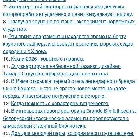
7.
Интерьер этой квартиры создавался для девушки,
которая работает удалённо и ценит визуальную тишину.
8.
Плавучая сауна на понтоне - эксперимент норвежских
студентов.
9.
Эти яркие апартаменты находятся прямо на борту
круизного лайнера и отсылают к эстетике морских судов
середины XX века.
10.
Кухни 2026 - коротко о главном.
11.
Эту квартиру на набережной Казанки дизайнер
Тамара Стругова оформила для своего сына.
12.
В Риме открылся первый отель легендарного бренда
Orient Express - и это не просто новое место на карте
города, а настоящее погружение в историю.
13.
Когда нежность с характером встречается.
14.
В интерьерах нового ресторана Grande Bibliotheca на
белорусской классические элементы переплетаются с
атмосферой старинной библиотеки.
15.
Дом для молодой пары, которая много путешествует