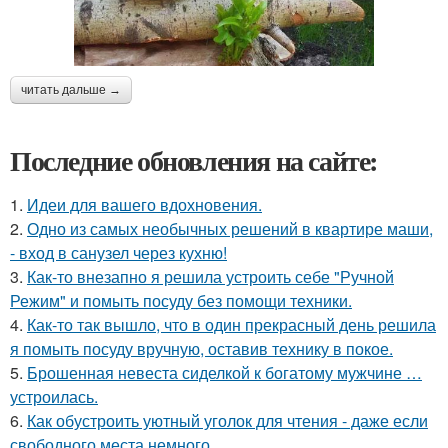
читать дальше →
Последние обновления на сайте:
1.
Идеи для вашего вдохновения.
2.
Одно из самых необычных решений в квартире маши,
- вход в санузел через кухню!
3.
Как-то внезапно я решила устроить себе "Ручной
Режим" и помыть посуду без помощи техники.
4.
Как-то так вышло, что в один прекрасный день решила
я помыть посуду вручную, оставив технику в покое.
5.
Брошенная невеста сиделкой к богатому мужчине …
устроилась.
6.
Как обустроить уютный уголок для чтения - даже если
свободного места немного.