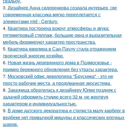
свадьбу.
3.
Дизайнер Анна сидоренкова создала интерьер, где
современная классика мягко переплетается с
элементами mid - Century.
4.
Квартира построена вокруг атмосферы и звука:
пятиметровый стеллаж, большие окна и выразительная
мебель формируют характер пространства.
5.
Квартира ювелира в Сан-Паулу стала отражением
творческой энергии хозяйки.
6.
Новая жизнь деревянного дома в Подмосковье -
пример бережного обновления без утраты характера.
7.
Московский офис девелопера "Брусника" - это не
просто рабочие места, а продуманная экосистема.
8.
Заказчица обратилась к дизайнеру Юлии поздняк с
задачей оформить студию всего 32 м, не жертвуя
характером и индивидуальностью.
9.
В доме датского декоратора и стилиста малу карберг в
ведбеке нет привычной мишуры и классических елочных
шаров.