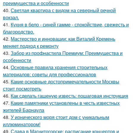
преимущества и особенности
40.
Светлая квартира с видом на северный речной
вокзал.
41.
Кухня в бело - синей гамме - спокойствие, свежесть и
благородство.
42.
Мастерство и инновации: как Виталий Кремень
меняет подход к ремонту
43.
Забор из профнастила Премиум: Преимущества и
особенности
44.
Основные правила хранения строительных
материалов: советы для профессионалов
45.
Какие основные достопримечательности Москвы
стоит посмотреть
46.
Как сделать гашеную известь: пошаговая инструкция
47.
Какие памятники установлены в честь известных
жителей Барнаула
48.
У ионического моря стоит дом с уникальным
иллюминатором!
49.
Слава в Магнитогорске: расписание концертов и