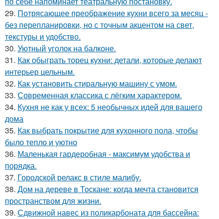
по себе напоминает театральную постановку.
29.
Потрясающее преображение кухни всего за месяц -
без перепланировки, но с точным акцентом на свет,
текстуры и удобство.
30.
Уютный уголок на балконе.
31.
Как обыграть торец кухни: детали, которые делают
интерьер цельным.
32.
Как установить стиральную машину с умом.
33.
Современная классика с лёгким характером.
34.
Кухня не как у всех: 5 необычных идей для вашего
дома
35.
Как выбрать покрытие для кухонного пола, чтобы
было тепло и уютно
36.
Маленькая гардеробная - максимум удобства и
порядка.
37.
Городской релакс в стиле малибу.
38.
Дом на дереве в Тоскане: когда мечта становится
пространством для жизни.
39.
Сдвижной навес из поликарбоната для бассейна: