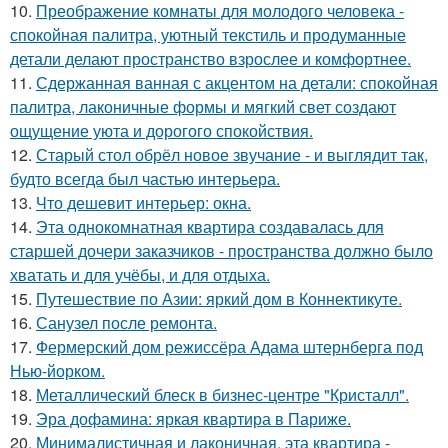
10.
Преображение комнаты для молодого человека -
спокойная палитра, уютный текстиль и продуманные
детали делают пространство взрослее и комфортнее.
11.
Сдержанная ванная с акцентом на детали: спокойная
палитра, лаконичные формы и мягкий свет создают
ощущение уюта и дорогого спокойствия.
12.
Старый стол обрёл новое звучание - и выглядит так,
будто всегда был частью интерьера.
13.
Что дешевит интерьер: окна.
14.
Эта однокомнатная квартира создавалась для
старшей дочери заказчиков - пространства должно было
хватать и для учёбы, и для отдыха.
15.
Путешествие по Азии: яркий дом в Коннектикуте.
16.
Санузел после ремонта.
17.
Фермерский дом режиссёра Адама штернберга под
Нью-йорком.
18.
Металлический блеск в бизнес-центре "Кристалл".
19.
Эра дофамина: яркая квартира в Париже.
20.
Минималистичная и лаконичная, эта квартира -