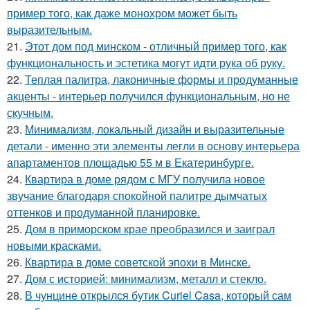
пример того, как даже монохром может быть
выразительным.
21.
Этот дом под минском - отличный пример того, как
функциональность и эстетика могут идти рука об руку.
22.
Теплая палитра, лаконичные формы и продуманные
акценты - интерьер получился функциональным, но не
скучным.
23.
Минимализм, локальный дизайн и выразительные
детали - именно эти элементы легли в основу интерьера
апартаментов площадью 55 м в Екатеринбурге.
24.
Квартира в доме рядом с МГУ получила новое
звучание благодаря спокойной палитре дымчатых
оттенков и продуманной планировке.
25.
Дом в приморском крае преобразился и заиграл
новыми красками.
26.
Квартира в доме советской эпохи в Минске.
27.
Дом с историей: минимализм, металл и стекло.
28.
В чунцине открылся бутик Curiel Casa, который сам