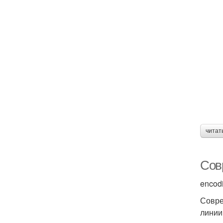
читат
Сов
encod
Совре
линии