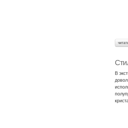
читат
Сти
В экс
довол
испол
полуп
крист