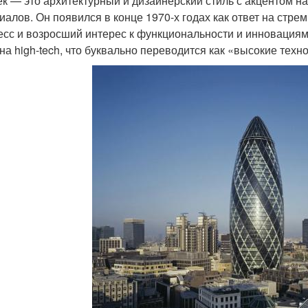
ек — это архитектурный и дизайнерский стиль с акцентом 
иалов. Он появился в конце 1970-х годах как ответ на стр
есс и возросший интерес к функциональности и инновациям.
на high-tech, что буквально переводится как «высокие техн