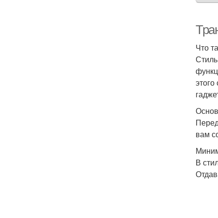
Тран
Что та
Стиль
функц
этого
гадже
Основ
Перед
вам с
Миним
В сти
Отдав