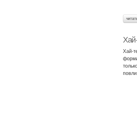
читат
Хай
Хай-т
форми
тольк
повли