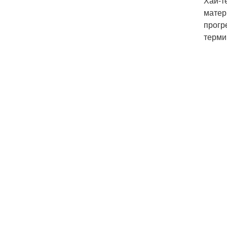
Хай-т
матер
прогр
терми