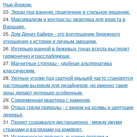
Нью-йорком.
23.
Экран под ванную: практичное и стильное решение.
24.
Максимализм и контрасты: квартира для юриста в
Варшаве.
25.
Дом Дениз байерн - это воплощение бережного
отношения к истории и личным эмоциям.
26.
Интерьер ванной в бежевых тонах всегда выглядит
гармонично и расслабляюще.
27.
Магнитные стопоры - удобная альтернатива
классическим.
28.
Уютные уголки под скатной крышей часто становятся
настоящим вызовом для дизайнеров, но именно такие
зоны делают интерьер особенным.
29.
Современная квартира с камином.
30.
Отдых среди природы - с видом на холмы и цветущие
деревья.
31.
Проект создавался дистанционно - между двумя
странами и взглядами на комфорт.
32.
Историческая лепнина, высокие потолки и