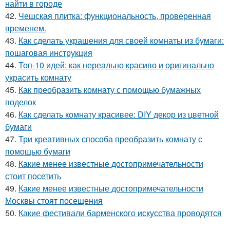
найти в городе
42.
Чешская плитка: функциональность, проверенная
временем.
43.
Как сделать украшения для своей комнаты из бумаги:
пошаговая инструкция
44.
Топ-10 идей: как нереально красиво и оригинально
украсить комнату
45.
Как преобразить комнату с помощью бумажных
поделок
46.
Как сделать комнату красивее: DIY декор из цветной
бумаги
47.
Три креативных способа преобразить комнату с
помощью бумаги
48.
Какие менее известные достопримечательности
стоит посетить
49.
Какие менее известные достопримечательности
Москвы стоят посещения
50.
Какие фестивали барменского искусства проводятся