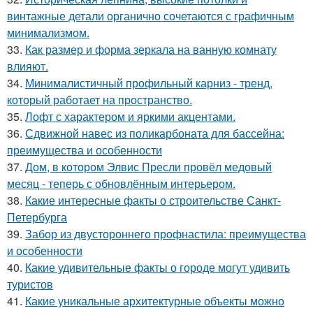
винтажные детали органично сочетаются с графичным
минимализмом.
33.
Как размер и форма зеркала на ванную комнату
влияют.
34.
Минималистичный профильный карниз - тренд,
который работает на пространство.
35.
Лофт с характером и яркими акцентами.
36.
Сдвижной навес из поликарбоната для бассейна:
преимущества и особенности
37.
Дом, в котором Элвис Пресли провёл медовый
месяц - теперь с обновлённым интерьером.
38.
Какие интересные факты о строительстве Санкт-
Петербурга
39.
Забор из двустороннего профнастила: преимущества
и особенности
40.
Какие удивительные факты о городе могут удивить
туристов
41.
Какие уникальные архитектурные объекты можно