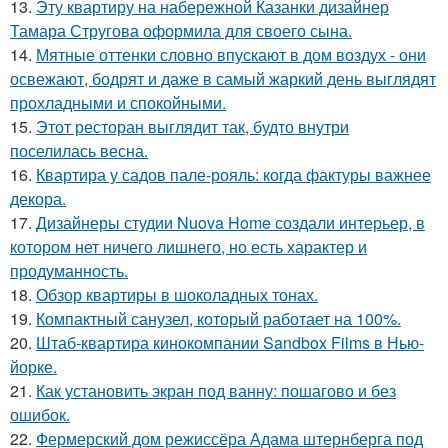
13.
Эту квартиру на набережной Казанки дизайнер
Тамара Стругова оформила для своего сына.
14.
Мятные оттенки словно впускают в дом воздух - они
освежают, бодрят и даже в самый жаркий день выглядят
прохладными и спокойными.
15.
Этот ресторан выглядит так, будто внутри
поселилась весна.
16.
Квартира у садов пале-рояль: когда фактуры важнее
декора.
17.
Дизайнеры студии Nuova Home создали интерьер, в
котором нет ничего лишнего, но есть характер и
продуманность.
18.
Обзор квартиры в шоколадных тонах.
19.
Компактный санузел, который работает на 100%.
20.
Штаб-квартира кинокомпании Sandbox Films в Нью-
йорке.
21.
Как установить экран под ванну: пошагово и без
ошибок.
22.
Фермерский дом режиссёра Адама штернберга под