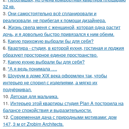
32 кв.
3.
Они самостоятельно всё спланировали и
реализовали, не прибегая к помощи дизайнера.
4.
Жизнь свела меня с женщиной, которая одна растит
дочь, и я довольно быстро привязался к ним обеим.
5.
Какую прихожую выбрали бы для себя?
6.
Квартира - студия, в которой кухня, гостиная и лоджия
образуют просторное единое пространство.
7.
Какую кухню выбрали бы для себя?
8.
"А я ведь понимала ….
9.
Шоурум в доме XIX века оформлен так, чтобы
интерьер не спорил с изделиями, а мягко их
подчёркивал.
10.
Детская для мальчика.
11.
Интерьер этой квартиры студия Plan A построила на
балансе спокойствия и выразительности.
12.
Современная дача с природными мотивами: дом
147, 3 м от Zrobim Architects.