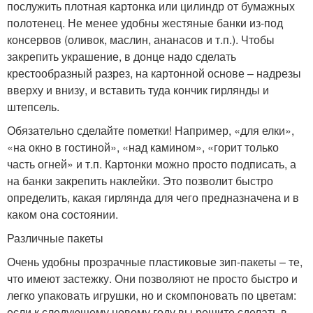
послужить плотная картонка или цилиндр от бумажных
полотенец. Не менее удобны жестяные банки из-под
консервов (оливок, маслин, ананасов и т.п.). Чтобы
закрепить украшение, в донце надо сделать
крестообразный разрез, на картонной основе – надрезы
вверху и внизу, и вставить туда кончик гирлянды и
штепсель.
Обязательно сделайте пометки! Например, «для елки»,
«на окно в гостиной», «над камином», «горит только
часть огней» и т.п. Картонки можно просто подписать, а
на банки закрепить наклейки. Это позволит быстро
определить, какая гирлянда для чего предназначена и в
каком она состоянии.
Различные пакеты
Очень удобны прозрачные пластиковые зип-пакеты – те,
что имеют застежку. Они позволяют не просто быстро и
легко упаковать игрушки, но и скомпоновать по цветам:
если к следующему новому году вы решите сделать в