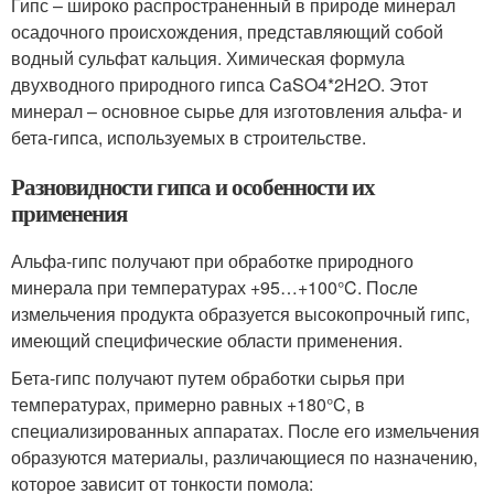
Гипс – широко распространенный в природе минерал
осадочного происхождения, представляющий собой
водный сульфат кальция. Химическая формула
двухводного природного гипса CaSO
4
*2H
2
O. Этот
минерал – основное сырье для изготовления альфа- и
бета-гипса, используемых в строительстве.
Разновидности гипса и особенности их
применения
Альфа-гипс получают при обработке природного
минерала при температурах +95…+100°C. После
измельчения продукта образуется высокопрочный гипс,
имеющий специфические области применения.
Бета-гипс получают путем обработки сырья при
температурах, примерно равных +180°C, в
специализированных аппаратах. После его измельчения
образуются материалы, различающиеся по назначению,
которое зависит от тонкости помола: