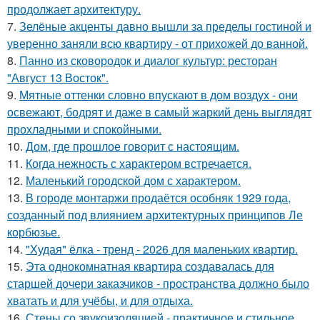
продолжает архитектуру.
7.
Зелёные акценты давно вышли за пределы гостиной и
уверенно заняли всю квартиру - от прихожей до ванной.
8.
Панно из сковородок и диалог культур: ресторан
"Август 13 Восток".
9.
Мятные оттенки словно впускают в дом воздух - они
освежают, бодрят и даже в самый жаркий день выглядят
прохладными и спокойными.
10.
Дом, где прошлое говорит с настоящим.
11.
Когда нежность с характером встречается.
12.
Маленький городской дом с характером.
13.
В городе монтаржи продаётся особняк 1929 года,
созданный под влиянием архитектурных принципов Ле
корбюзье.
14.
"Худая" ёлка - тренд - 2026 для маленьких квартир.
15.
Эта однокомнатная квартира создавалась для
старшей дочери заказчиков - пространства должно было
хватать и для учёбы, и для отдыха.
16.
Стены со звукоизоляцией - практичное и стильное