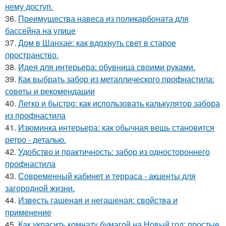
нему доступ.
36.
Преимущества навеса из поликарбоната для
бассейна на улице
37.
Дом в Шанхае: как вдохнуть свет в старое
пространство.
38.
Идея для интерьера: обувница своими руками.
39.
Как выбрать забор из металлического профнастила:
советы и рекомендации
40.
Легко и быстро: как использовать калькулятор забора
из профнастила
41.
Изюминка интерьера: как обычная вещь становится
ретро - деталью.
42.
Удобство и практичность: забор из одностороннего
профнастила
43.
Современный кабинет и терраса - акценты для
загородной жизни.
44.
Известь гашеная и негашеная: свойства и
применение
45.
Как украсить комнату бумагой на Новый год: простые