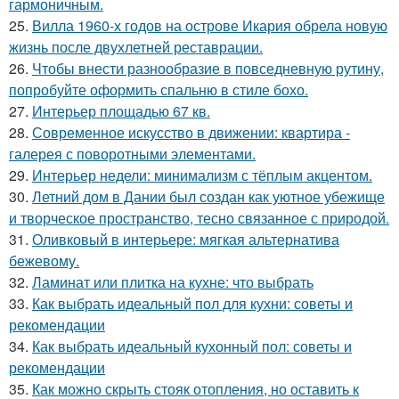
гармоничным.
25.
Вилла 1960-х годов на острове Икария обрела новую
жизнь после двухлетней реставрации.
26.
Чтобы внести разнообразие в повседневную рутину,
попробуйте оформить спальню в стиле бохо.
27.
Интерьер площадью 67 кв.
28.
Современное искусство в движении: квартира -
галерея с поворотными элементами.
29.
Интерьер недели: минимализм с тёплым акцентом.
30.
Летний дом в Дании был создан как уютное убежище
и творческое пространство, тесно связанное с природой.
31.
Оливковый в интерьере: мягкая альтернатива
бежевому.
32.
Ламинат или плитка на кухне: что выбрать
33.
Как выбрать идеальный пол для кухни: советы и
рекомендации
34.
Как выбрать идеальный кухонный пол: советы и
рекомендации
35.
Как можно скрыть стояк отопления, но оставить к