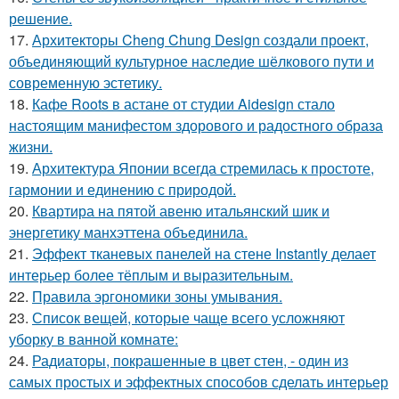
решение.
17.
Архитекторы Cheng Chung Design создали проект,
объединяющий культурное наследие шёлкового пути и
современную эстетику.
18.
Кафе Roots в астане от студии Aidesign стало
настоящим манифестом здорового и радостного образа
жизни.
19.
Архитектура Японии всегда стремилась к простоте,
гармонии и единению с природой.
20.
Квартира на пятой авеню итальянский шик и
энергетику манхэттена объединила.
21.
Эффект тканевых панелей на стене Instantly делает
интерьер более тёплым и выразительным.
22.
Правила эргономики зоны умывания.
23.
Список вещей, которые чаще всего усложняют
уборку в ванной комнате:
24.
Радиаторы, покрашенные в цвет стен, - один из
самых простых и эффектных способов сделать интерьер