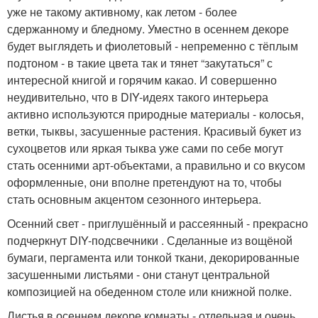
уже не такому активному, как летом - более
сдержанному и бледному. Уместно в осеннем декоре
будет выглядеть и фиолетовый - непременно с тёплым
подтоном - в такие цвета так и тянет “закутаться” с
интересной книгой и горячим какао. И совершенно
неудивительно, что в DIY-идеях такого интерьера
активно используются природные материалы - колосья,
ветки, тыквы, засушенные растения. Красивый букет из
сухоцветов или яркая тыква уже сами по себе могут
стать осенними арт-объектами, а правильно и со вкусом
оформленные, они вполне претендуют на то, чтобы
стать основным акцентом сезонного интерьера.
Осенний свет - приглушённый и рассеянный - прекрасно
подчеркнут DIY-подсвечники . Сделанные из вощёной
бумаги, пергамента или тонкой ткани, декорированные
засушенными листьями - они станут центральной
композицией на обеденном столе или книжной полке.
Листья в осеннем декоре комнаты - отдельная и очень