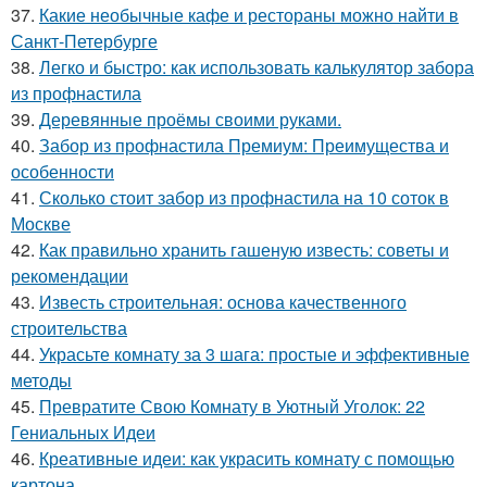
37.
Какие необычные кафе и рестораны можно найти в
Санкт-Петербурге
38.
Легко и быстро: как использовать калькулятор забора
из профнастила
39.
Деревянные проёмы своими руками.
40.
Забор из профнастила Премиум: Преимущества и
особенности
41.
Сколько стоит забор из профнастила на 10 соток в
Москве
42.
Как правильно хранить гашеную известь: советы и
рекомендации
43.
Известь строительная: основа качественного
строительства
44.
Украсьте комнату за 3 шага: простые и эффективные
методы
45.
Превратите Свою Комнату в Уютный Уголок: 22
Гениальных Идеи
46.
Креативные идеи: как украсить комнату с помощью
картона