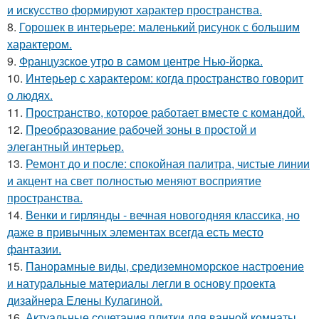
и искусство формируют характер пространства.
8.
Горошек в интерьере: маленький рисунок с большим
характером.
9.
Французское утро в самом центре Нью-йорка.
10.
Интерьер с характером: когда пространство говорит
о людях.
11.
Пространство, которое работает вместе с командой.
12.
Преобразование рабочей зоны в простой и
элегантный интерьер.
13.
Ремонт до и после: спокойная палитра, чистые линии
и акцент на свет полностью меняют восприятие
пространства.
14.
Венки и гирлянды - вечная новогодняя классика, но
даже в привычных элементах всегда есть место
фантазии.
15.
Панорамные виды, средиземноморское настроение
и натуральные материалы легли в основу проекта
дизайнера Елены Кулагиной.
16.
Актуальные сочетания плитки для ванной комнаты.