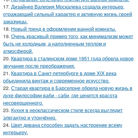
17.
Дизайнер Валерия Москалева создала интерьер,
отражающий сильный характер и активную жизнь своей
заказчицы.
18.
Новый тренд в оформлении ванной комнаты.
19.
Очень красивый пример того, как минимализм может
быть не холодным, а наполненным теплом и
атмосферой.
20.
Квартира в сталинском доме 1951 года обрела новое
звучание после преображения.
21.
Квартира в Санкт-петербурге в доме XIX века
объединила винтаж и современное искусство.
22.
Старая квартира в Барселоне обрела новую жизнь в
духе философии ваби - саби, где ценится красота
несовершенного.
23.
Кухня в неоклассическом стиле всегда выглядит
элегантно и утончённо.
24.
Цвет дивана способен задать настроение всему
интерьеру.