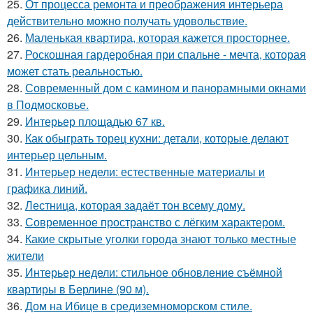
25.
От процесса ремонта и преображения интерьера
действительно можно получать удовольствие.
26.
Маленькая квартира, которая кажется просторнее.
27.
Роскошная гардеробная при спальне - мечта, которая
может стать реальностью.
28.
Современный дом с камином и панорамными окнами
в Подмосковье.
29.
Интерьер площадью 67 кв.
30.
Как обыграть торец кухни: детали, которые делают
интерьер цельным.
31.
Интерьер недели: естественные материалы и
графика линий.
32.
Лестница, которая задаёт тон всему дому.
33.
Современное пространство с лёгким характером.
34.
Какие скрытые уголки города знают только местные
жители
35.
Интерьер недели: стильное обновление съёмной
квартиры в Берлине (90 м).
36.
Дом на Ибице в средиземноморском стиле.