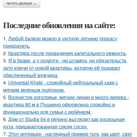
читать дальше →
Последние обновления на сайте:
1.
Любой балкон можно в уютную летнюю террасу
превратить.
2.
Квартира после проведения капитального ремонта.
3.
Я в браке, а у подруги - ни штампа, ни обязательств,
зато ключи от новой квартиры, которую ей подарил
обеспеченный мужчина.
4.
Universal Khaki - спокойный нейтральный хаки с
мягким зеленым подтоном.
5.
Волнистое изголовье, мягкие линии и много дерева -
квартира 90 м в Пушкино оформлена спокойно и
функционально для семьи с ребёнком.
6.
Дом от Studia 54 в репино выглядит как роскошная
яхта, пришвартованная среди сосен.
7.
Этот интерьер - наглядный пример того, как цвет, свет