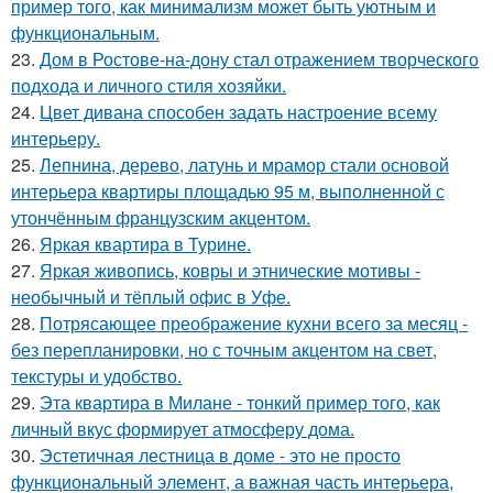
пример того, как минимализм может быть уютным и
функциональным.
23.
Дом в Ростове-на-дону стал отражением творческого
подхода и личного стиля хозяйки.
24.
Цвет дивана способен задать настроение всему
интерьеру.
25.
Лепнина, дерево, латунь и мрамор стали основой
интерьера квартиры площадью 95 м, выполненной с
утончённым французским акцентом.
26.
Яркая квартира в Турине.
27.
Яркая живопись, ковры и этнические мотивы -
необычный и тёплый офис в Уфе.
28.
Потрясающее преображение кухни всего за месяц -
без перепланировки, но с точным акцентом на свет,
текстуры и удобство.
29.
Эта квартира в Милане - тонкий пример того, как
личный вкус формирует атмосферу дома.
30.
Эстетичная лестница в доме - это не просто
функциональный элемент, а важная часть интерьера,