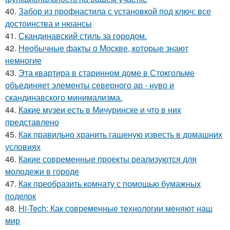
40.
Забор из профнастила с установкой под ключ: все
достоинства и нюансы
41.
Скандинавский стиль за городом.
42.
Необычные факты о Москве, которые знают
немногие
43.
Эта квартира в старинном доме в Стокгольме
объединяет элементы северного ар - нуво и
скандинавского минимализма.
44.
Какие музеи есть в Мичуринске и что в них
представлено
45.
Как правильно хранить гашеную известь в домашних
условиях
46.
Какие современные проекты реализуются для
молодежи в городе
47.
Как преобразить комнату с помощью бумажных
поделок
48.
Hi-Tech: Как современные технологии меняют наш
мир