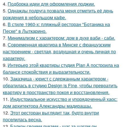
4.
Подборка идеи для оформления лоджии.
5.
Однажды подруга позвала меня отметить её день
рождения в небольшом кафе.
6.
В стиле 1960-х: пляжный ресторан "Ботаника на
Песке" в Лыткарино.
7.
Минимализм с характером: дом в духе ваби - саби.
8.
Современная квартира в Минске с французским
настроением - светлая, воздушная и очень личная по
характеру.
9.
Интерьер этой квартиры студия Plan A построила на
балансе спокойствия и выразительности.
10.
Заказчица - юрист с сдержанным характером -
обратилась в студию Design is Fine, чтобы превратить
квартиру в пространство покоя и восстановления.
11.
Индустриальное искусство и упорядоченный хаос:
дом архитектора Александры мадираццы.
12.
Этот ресторан выглядит так, будто внутри
поселилась весна.
13.
Балкон своими руками - шаг за шагом он