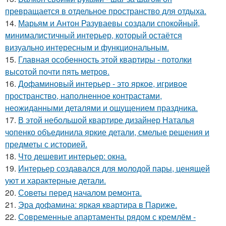
превращается в отдельное пространство для отдыха.
14.
Марьям и Антон Разуваевы создали спокойный,
минималистичный интерьер, который остаётся
визуально интересным и функциональным.
15.
Главная особенность этой квартиры - потолки
высотой почти пять метров.
16.
Дофаминовый интерьер - это яркое, игривое
пространство, наполненное контрастами,
неожиданными деталями и ощущением праздника.
17.
В этой небольшой квартире дизайнер Наталья
чопенко объединила яркие детали, смелые решения и
предметы с историей.
18.
Что дешевит интерьер: окна.
19.
Интерьер создавался для молодой пары, ценящей
уют и характерные детали.
20.
Советы перед началом ремонта.
21.
Эра дофамина: яркая квартира в Париже.
22.
Современные апартаменты рядом с кремлём -