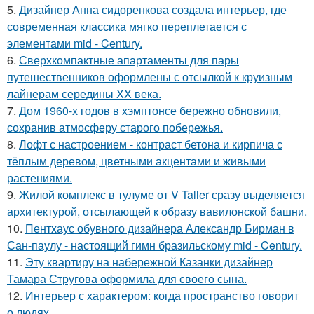
5.
Дизайнер Анна сидоренкова создала интерьер, где
современная классика мягко переплетается с
элементами mid - Century.
6.
Сверхкомпактные апартаменты для пары
путешественников оформлены с отсылкой к круизным
лайнерам середины XX века.
7.
Дом 1960-х годов в хэмптонсе бережно обновили,
сохранив атмосферу старого побережья.
8.
Лофт с настроением - контраст бетона и кирпича с
тёплым деревом, цветными акцентами и живыми
растениями.
9.
Жилой комплекс в тулуме от V Taller сразу выделяется
архитектурой, отсылающей к образу вавилонской башни.
10.
Пентхаус обувного дизайнера Александр Бирман в
Сан-паулу - настоящий гимн бразильскому mid - Century.
11.
Эту квартиру на набережной Казанки дизайнер
Тамара Стругова оформила для своего сына.
12.
Интерьер с характером: когда пространство говорит
о людях.