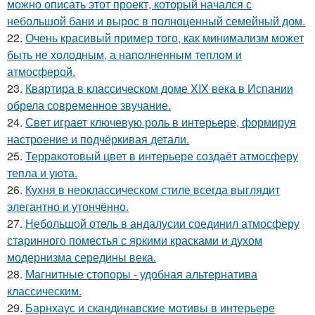
можно описать этот проект, который начался с
небольшой бани и вырос в полноценный семейный дом.
22.
Очень красивый пример того, как минимализм может
быть не холодным, а наполненным теплом и
атмосферой.
23.
Квартира в классическом доме XIX века в Испании
обрела современное звучание.
24.
Свет играет ключевую роль в интерьере, формируя
настроение и подчёркивая детали.
25.
Терракотовый цвет в интерьере создаёт атмосферу
тепла и уюта.
26.
Кухня в неоклассическом стиле всегда выглядит
элегантно и утончённо.
27.
Небольшой отель в андалусии соединил атмосферу
старинного поместья с яркими красками и духом
модернизма середины века.
28.
Магнитные стопоры - удобная альтернатива
классическим.
29.
Барнхаус и скандинавские мотивы в интерьере