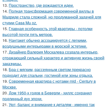
13.
Пространство, где рождаются идеи.
14.
Полная трансформация современной виллы в
Мадриде стала сложной, но продуманной задачей для
студии Casa Mu oz.
15.
Главная особенность этой квартиры - потолки
высотой почти пять метров.
16.
Нантакет обычно ассоциируется с легкими,
воздушными интерьерами в морской эстетике.
17.
Дизайнер Валерия Москалева создала интерьер,
отражающий сильный характер и активную жизнь своей
заказчицы.
18.
Бра с мягким, рассеянным светом прекрасно
подходит для спальни, гостиной или зоны отдыха.
19.
Современная квартира с нотами mid - Century в
Москве.
20.
Дом 1950-х годов в Беверли - хиллс сохранил
подлинный дух эпохи.
21.
Уют, баланс и внимание к деталям - именно так