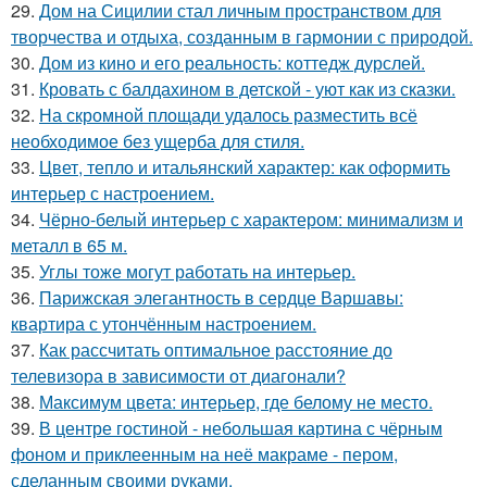
29.
Дом на Сицилии стал личным пространством для
творчества и отдыха, созданным в гармонии с природой.
30.
Дом из кино и его реальность: коттедж дурслей.
31.
Кровать с балдахином в детской - уют как из сказки.
32.
На скромной площади удалось разместить всё
необходимое без ущерба для стиля.
33.
Цвет, тепло и итальянский характер: как оформить
интерьер с настроением.
34.
Чёрно-белый интерьер с характером: минимализм и
металл в 65 м.
35.
Углы тоже могут работать на интерьер.
36.
Парижская элегантность в сердце Варшавы:
квартира с утончённым настроением.
37.
Как рассчитать оптимальное расстояние до
телевизора в зависимости от диагонали?
38.
Максимум цвета: интерьер, где белому не место.
39.
В центре гостиной - небольшая картина с чёрным
фоном и приклеенным на неё макраме - пером,
сделанным своими руками.