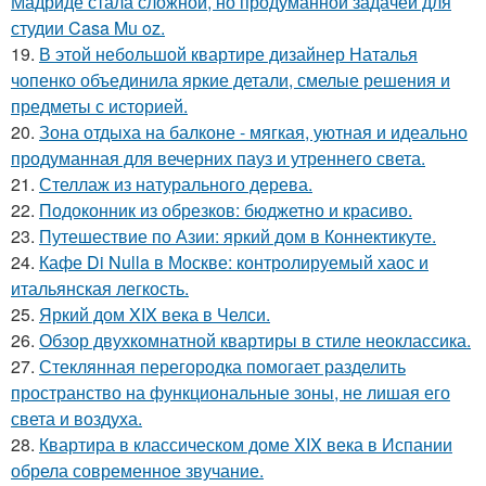
Мадриде стала сложной, но продуманной задачей для
студии Casa Mu oz.
19.
В этой небольшой квартире дизайнер Наталья
чопенко объединила яркие детали, смелые решения и
предметы с историей.
20.
Зона отдыха на балконе - мягкая, уютная и идеально
продуманная для вечерних пауз и утреннего света.
21.
Стеллаж из натурального дерева.
22.
Подоконник из обрезков: бюджетно и красиво.
23.
Путешествие по Азии: яркий дом в Коннектикуте.
24.
Кафе Di Nulla в Москве: контролируемый хаос и
итальянская легкость.
25.
Яркий дом XIX века в Челси.
26.
Обзор двухкомнатной квартиры в стиле неоклассика.
27.
Стеклянная перегородка помогает разделить
пространство на функциональные зоны, не лишая его
света и воздуха.
28.
Квартира в классическом доме XIX века в Испании
обрела современное звучание.