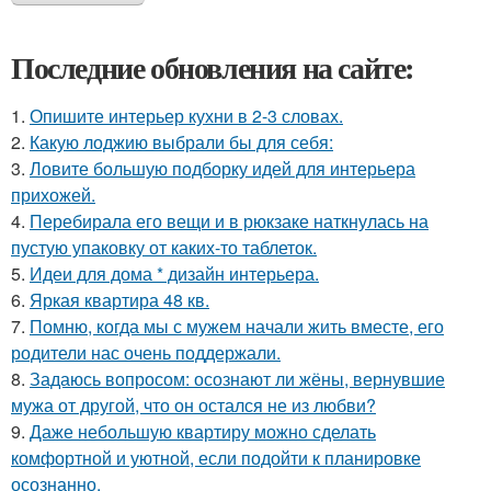
Последние обновления на сайте:
1.
Опишите интерьер кухни в 2-3 словах.
2.
Какую лоджию выбрали бы для себя:
3.
Ловите большую подборку идей для интерьера
прихожей.
4.
Перебирала его вещи и в рюкзаке наткнулась на
пустую упаковку от каких-то таблеток.
5.
Идеи для дома * дизайн интерьера.
6.
Яркая квартира 48 кв.
7.
Помню, когда мы с мужем начали жить вместе, его
родители нас очень поддержали.
8.
Задаюсь вопросом: осознают ли жёны, вернувшие
мужа от другой, что он остался не из любви?
9.
Даже небольшую квартиру можно сделать
комфортной и уютной, если подойти к планировке
осознанно.