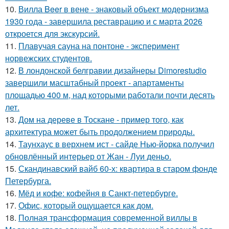
10.
Вилла Beer в вене - знаковый объект модернизма
1930 года - завершила реставрацию и с марта 2026
откроется для экскурсий.
11.
Плавучая сауна на понтоне - эксперимент
норвежских студентов.
12.
В лондонской белгравии дизайнеры Dimorestudio
завершили масштабный проект - апартаменты
площадью 400 м, над которыми работали почти десять
лет.
13.
Дом на дереве в Тоскане - пример того, как
архитектура может быть продолжением природы.
14.
Таунхаус в верхнем ист - сайде Нью-йорка получил
обновлённый интерьер от Жан - Луи деньо.
15.
Скандинавский вайб 60-х: квартира в старом фонде
Петербурга.
16.
Мёд и кофе: кофейня в Санкт-петербурге.
17.
Офис, который ощущается как дом.
18.
Полная трансформация современной виллы в