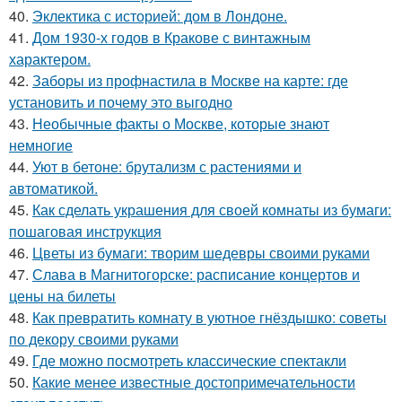
40.
Эклектика с историей: дом в Лондоне.
41.
Дом 1930-х годов в Кракове с винтажным
характером.
42.
Заборы из профнастила в Москве на карте: где
установить и почему это выгодно
43.
Необычные факты о Москве, которые знают
немногие
44.
Уют в бетоне: брутализм с растениями и
автоматикой.
45.
Как сделать украшения для своей комнаты из бумаги:
пошаговая инструкция
46.
Цветы из бумаги: творим шедевры своими руками
47.
Слава в Магнитогорске: расписание концертов и
цены на билеты
48.
Как превратить комнату в уютное гнёздышко: советы
по декору своими руками
49.
Где можно посмотреть классические спектакли
50.
Какие менее известные достопримечательности