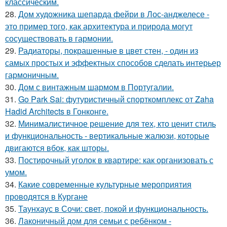
классическим.
28.
Дом художника шепарда фейри в Лос-анджелесе -
это пример того, как архитектура и природа могут
сосуществовать в гармонии.
29.
Радиаторы, покрашенные в цвет стен, - один из
самых простых и эффектных способов сделать интерьер
гармоничным.
30.
Дом с винтажным шармом в Португалии.
31.
Go Park Sai: футуристичный спорткомплекс от Zaha
Hadid Architects в Гонконге.
32.
Минималистичное решение для тех, кто ценит стиль
и функциональность - вертикальные жалюзи, которые
двигаются вбок, как шторы.
33.
Постирочный уголок в квартире: как организовать с
умом.
34.
Какие современные культурные мероприятия
проводятся в Кургане
35.
Таунхаус в Сочи: свет, покой и функциональность.
36.
Лаконичный дом для семьи с ребёнком -