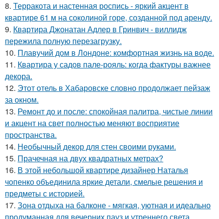
8.
Терракота и настенная роспись - яркий акцент в
квартире 61 м на соколиной горе, созданной под аренду.
9.
Квартира Джонатан Адлер в Гринвич - виллидж
пережила полную перезагрузку.
10.
Плавучий дом в Лондоне: комфортная жизнь на воде.
11.
Квартира у садов пале-рояль: когда фактуры важнее
декора.
12.
Этот отель в Хабаровске словно продолжает пейзаж
за окном.
13.
Ремонт до и после: спокойная палитра, чистые линии
и акцент на свет полностью меняют восприятие
пространства.
14.
Необычный декор для стен своими руками.
15.
Прачечная на двух квадратных метрах?
16.
В этой небольшой квартире дизайнер Наталья
чопенко объединила яркие детали, смелые решения и
предметы с историей.
17.
Зона отдыха на балконе - мягкая, уютная и идеально
продуманная для вечерних пауз и утреннего света.