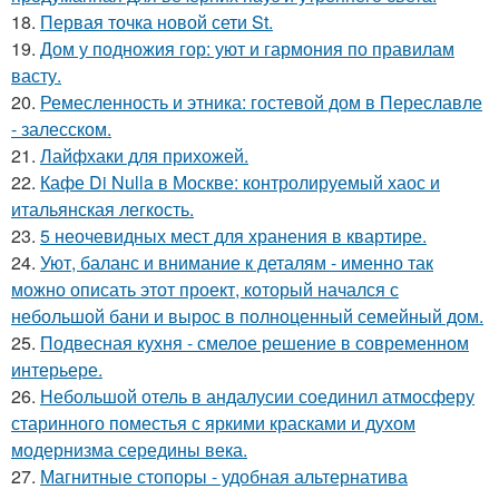
18.
Первая точка новой сети St.
19.
Дом у подножия гор: уют и гармония по правилам
васту.
20.
Ремесленность и этника: гостевой дом в Переславле
- залесском.
21.
Лайфхаки для прихожей.
22.
Кафе Di Nulla в Москве: контролируемый хаос и
итальянская легкость.
23.
5 неочевидных мест для хранения в квартире.
24.
Уют, баланс и внимание к деталям - именно так
можно описать этот проект, который начался с
небольшой бани и вырос в полноценный семейный дом.
25.
Подвесная кухня - смелое решение в современном
интерьере.
26.
Небольшой отель в андалусии соединил атмосферу
старинного поместья с яркими красками и духом
модернизма середины века.
27.
Магнитные стопоры - удобная альтернатива