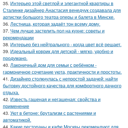
35.
Интерьер этой светлой и элегантной квартиры в
Сталинке дизайнер Анастасия венедчук создавала для
артистки большого театра оперы и балета в Минске.
36.
Лестница, которая задаёт тон всему дому.
37.
Чем лучше застелить пол на кухне: советы и
рекомендации
38.
Интерьер без нейтрального - когда цвет всё решает.
39.
Идеальный коврик для детской - мягко, удобно и
продумано.
40.
Лаконичный дом для семьи с ребёнком -
гармоничное сочетание уюта, практичности и простоты.
41.
Дизайнер столкнулась с непростой задачей: найти
бытовку достойного качества для комфортного дачного
отдыха.
42.
Известь гашеная и негашеная: свойства и
применение
43.
Уют в бетоне: брутализм с растениями и
автоматикой.
44.
Какие рестораны и кафе Москвы рекомендуют для