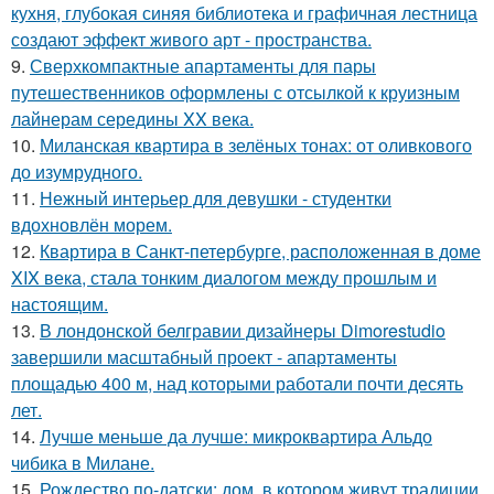
кухня, глубокая синяя библиотека и графичная лестница
создают эффект живого арт - пространства.
9.
Сверхкомпактные апартаменты для пары
путешественников оформлены с отсылкой к круизным
лайнерам середины XX века.
10.
Миланская квартира в зелёных тонах: от оливкового
до изумрудного.
11.
Нежный интерьер для девушки - студентки
вдохновлён морем.
12.
Квартира в Санкт-петербурге, расположенная в доме
XIX века, стала тонким диалогом между прошлым и
настоящим.
13.
В лондонской белгравии дизайнеры Dimorestudio
завершили масштабный проект - апартаменты
площадью 400 м, над которыми работали почти десять
лет.
14.
Лучше меньше да лучше: микроквартира Альдо
чибика в Милане.
15.
Рождество по-датски: дом, в котором живут традиции.