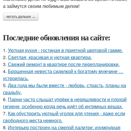
а займутся своим любимым делом!
читать дальше →
Последние обновления на сайте:
1.
Уютная кухня - гостиная в приятной цветовой гамме.
2.
Светлая, красивая и уютная квартира.
3.
Свежий ремонт в квартире после перепланировки.
4.
Брошенная невеста сиделкой к богатому мужчине …
устроилась.
5.
Два года мы были вместе - любовь, страсть, планы на
свадьбу.
6.
Парни часто слышат упрёки в неряшливости и плохой
гигиене, особенно когда речь идёт об интимных вещах.
7.
Как обустроить уютный уголок для чтения - даже если
свободного места немного.
8.
Интерьер построен на смелой палитре: изумрудная