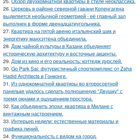
25.
Обзор двухкомнатной квартиры в стиле неоклассика.
26.
Церковь в районе северной гавани Копенгагена
выделяется необычной геометрией - её главный зал
выполнен в форме двенадцатиугольника.
27.
Квартира на пятой авеню итальянский шик и
энергетику манхэттена объединила.
28.
Дом чайной культуры в Казани объединяет
историческую архитектуру и восточные акценты.
29.
Дом из кино и его реальность: коттедж дурслей.
30.
Go Park Sai: футуристичный спорткомплекс от Zaha
Hadid Architects в Гонконге.
31.
Из однокомнатной квартиры во второсортной
панельке удалось сделать полноценную "Двушку" с
тремя окнами и ощущением простора.
32.
Как объединить эпохи: квартира в Милане с
винтажным настроением.
33.
Интерьер недели: естественные материалы и
графика линий.
34.
Функциональность с видом на город.