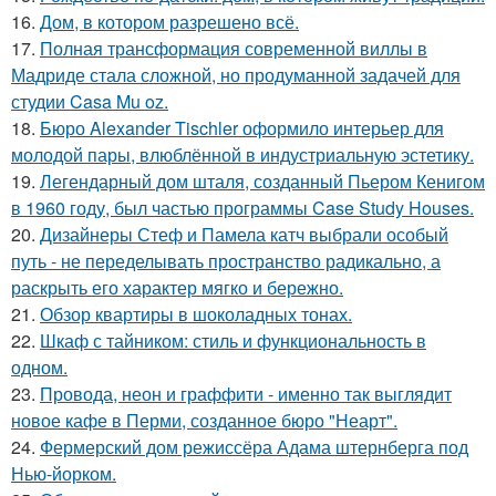
16.
Дом, в котором разрешено всё.
17.
Полная трансформация современной виллы в
Мадриде стала сложной, но продуманной задачей для
студии Casa Mu oz.
18.
Бюро Alexander Tischler оформило интерьер для
молодой пары, влюблённой в индустриальную эстетику.
19.
Легендарный дом шталя, созданный Пьером Кенигом
в 1960 году, был частью программы Case Study Houses.
20.
Дизайнеры Стеф и Памела катч выбрали особый
путь - не переделывать пространство радикально, а
раскрыть его характер мягко и бережно.
21.
Обзор квартиры в шоколадных тонах.
22.
Шкаф с тайником: стиль и функциональность в
одном.
23.
Провода, неон и граффити - именно так выглядит
новое кафе в Перми, созданное бюро "Неарт".
24.
Фермерский дом режиссёра Адама штернберга под
Нью-йорком.