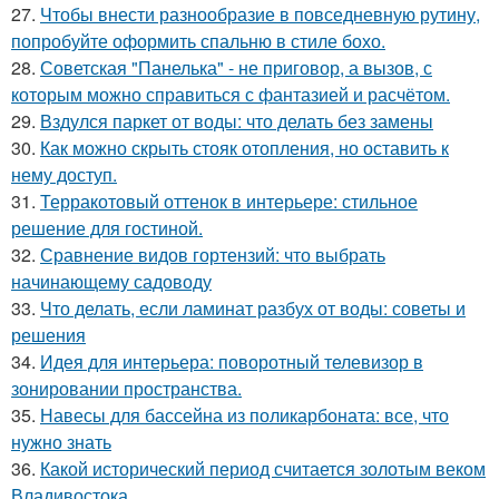
27.
Чтобы внести разнообразие в повседневную рутину,
попробуйте оформить спальню в стиле бохо.
28.
Советская "Панелька" - не приговор, а вызов, с
которым можно справиться с фантазией и расчётом.
29.
Вздулся паркет от воды: что делать без замены
30.
Как можно скрыть стояк отопления, но оставить к
нему доступ.
31.
Терракотовый оттенок в интерьере: стильное
решение для гостиной.
32.
Сравнение видов гортензий: что выбрать
начинающему садоводу
33.
Что делать, если ламинат разбух от воды: советы и
решения
34.
Идея для интерьера: поворотный телевизор в
зонировании пространства.
35.
Навесы для бассейна из поликарбоната: все, что
нужно знать
36.
Какой исторический период считается золотым веком
Владивостока