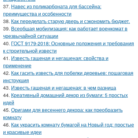
37.
Навес из поликарбоната для бассейна:
преимущества и особенности
38.
Как переделать старую дверь и сэкономить бюджет.
39.
Всеобщая мобилизация: как работает военкомат в
чрезвычайной ситуации
40.
ГОСТ 9179-2018: Основные положения и требования
к строительной извести
41.
Известь гашеная и негашеная: свойства и
применение
42.
Как гасить известь для побелки деревьев: пошаговая
инструкция
43.
Известь гашеная и негашеная: в чем разница
44.
Креативный домашний декор из бумаги: 5 простых
идей
45.
Оригами для весеннего декора: как преобразить
комнату
46.
Как украсить комнату бумагой на Новый год: простые
и красивые идеи