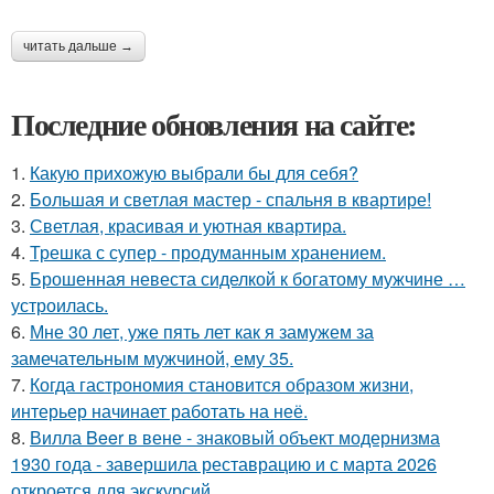
читать дальше →
Последние обновления на сайте:
1.
Какую прихожую выбрали бы для себя?
2.
Большая и светлая мастер - спальня в квартире!
3.
Светлая, красивая и уютная квартира.
4.
Трешка с супер - продуманным хранением.
5.
Брошенная невеста сиделкой к богатому мужчине …
устроилась.
6.
Мне 30 лет, уже пять лет как я замужем за
замечательным мужчиной, ему 35.
7.
Когда гастрономия становится образом жизни,
интерьер начинает работать на неё.
8.
Вилла Beer в вене - знаковый объект модернизма
1930 года - завершила реставрацию и с марта 2026
откроется для экскурсий.