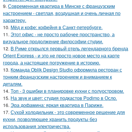
9.
Современная квартира в Минске с французским
настроением - светлая, воздушная и очень личная по
характеру.
10.
Мёд и кофе: кофейня в Санкт-петербурге.
11.
Этот офис - не просто рабочее пространство, а
визуальное продолжение философии студии.
12.
В Риме открылся первый отель легендарного бренда
Orient Express - и это не просто новое место на карте
города, а настоящее погружение в историю.
13.
Команда Oblik Design Studio оформила ресторан с
тонким французским настроением и вниманием к
деталям.
14.
Топ - 3 ошибки в планировке кухни с полуостровом.
15.
На звук и цвет: студия подкастов Podimo в Осло.
16.
Эра дофамина: яркая квартира в Париже.
17.
Сухой холодильник - это современное решение для
кухни, позволяющее хранить продукты без
использования электричества.