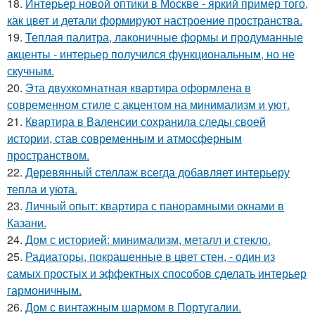
18.
Интерьер новой оптики в Москве - яркий пример того,
как цвет и детали формируют настроение пространства.
19.
Теплая палитра, лаконичные формы и продуманные
акценты - интерьер получился функциональным, но не
скучным.
20.
Эта двухкомнатная квартира оформлена в
современном стиле с акцентом на минимализм и уют.
21.
Квартира в Валенсии сохранила следы своей
истории, став современным и атмосферным
пространством.
22.
Деревянный стеллаж всегда добавляет интерьеру
тепла и уюта.
23.
Личный опыт: квартира с панорамными окнами в
Казани.
24.
Дом с историей: минимализм, металл и стекло.
25.
Радиаторы, покрашенные в цвет стен, - один из
самых простых и эффектных способов сделать интерьер
гармоничным.
26.
Дом с винтажным шармом в Португалии.